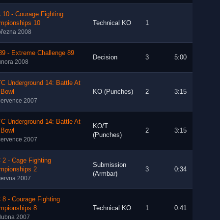
10 - Courage Fighting
mpionships 10
Technical KO
1
března 2008
89 - Extreme Challenge 89
Decision
3
5:00
února 2008
C Underground 14: Battle At
 Bowl
KO (Punches)
2
3:15
července 2007
C Underground 14: Battle At
KO/T
 Bowl
2
3:15
(Punches)
července 2007
2 - Cage Fighting
Submission
mpionships 2
3
0:34
(Armbar)
června 2007
8 - Courage Fighting
mpionships 8
Technical KO
1
0:41
dubna 2007