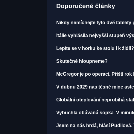
Doporučené články
Nikdy nemíchejte tyto dvě tablety
Itálie vyhlásila nejvyšší stupeň v
Lepíte se v horku ke stolu i k žid
Skutečně hloupneme?
McGregor je po operaci. Příští ro
V dubnu 2029 nás těsně mine aster
Globální oteplování neprobíhá stabi
Vybuchla obávaná sopka. V minulos
Jsem na nás hrdá, hlásí Pudilová. 