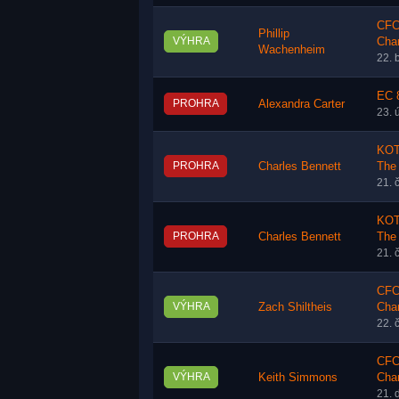
CFC 
Phillip
VÝHRA
Cha
Wachenheim
22. 
EC 
PROHRA
Alexandra Carter
23. 
KOT
PROHRA
Charles Bennett
The
21. 
KOT
PROHRA
Charles Bennett
The
21. 
CFC 
VÝHRA
Zach Shiltheis
Cha
22. 
CFC 
VÝHRA
Keith Simmons
Cha
21. 