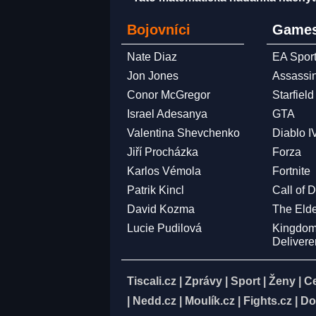
Bojovníci
Games
Nate Diaz
EA Spor
Jon Jones
Assassi
Conor McGregor
Starfield
Israel Adesanya
GTA
Valentina Shevchenko
Diablo I
Jiří Procházka
Forza
Karlos Vémola
Fortnite
Patrik Kincl
Call of 
David Kozma
The Elde
Lucie Pudilová
Kingdo
Deliver
Tiscali.cz
|
Zprávy
|
Sport
|
Ženy
|
C
|
Nedd.cz
|
Moulík.cz
|
Fights.cz
|
Do