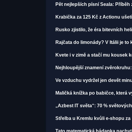
Pět nejlepších písní Seala: Příbě
Krabička za 125 Kč z Actionu ušetř
Rusko zjistilo, že éra bitevních hel
Rajčata do limonády? V Itálii je to 
Kvete i v zimě a stačí mu kousek k
Nejhloupější znamení zvěrokruhu: 
Ve vzduchu vydržel jen devět minut
Maličká knížka po babičce, která 
„Azbest IT světa“: 70 % světových
Střelba u Kremlu kvůli e-shopu za 
Tato matematická hádanka nachytala u