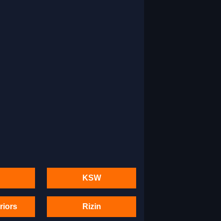
KSW
riors
Rizin