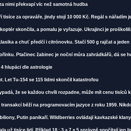
h za nimi překvapí víc než samotná hudba
í tisíce za opraváře, jindy stojí 10 000 Kč. Regál s nářadím 
ikoptér skončila, a pomalu je vyřazuje. Ukrajinci je proškolili
klasika a chuť předčí i citrónovku. Stačí 500 g rajčat a jeden
ořínku. Ptačinec žabinec je noční můra zahrádkářů, dá se ho
4 hlupáci dle astrologie
. Let Tu-154 se 115 lidmi skončil katastrofou
vypadá, že se každou chvíli rozpadne, může mít cenu tisíců 
 transakcí běží na programovacím jazyce z roku 1959. Nikd
biliony, Putin panikaří. Wildberries ovládají kavkazské klany
ž tisíce lidí. Příklad 18 : 3 + 7 × 5 správně spočítají jen li