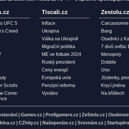
.cz
Tiscali.cz
Zestolu.c
ts UFC 5
Inflace
Carcassonne
n's Creed
Ukrajina
Bang
Válka na Ukrajině
Osadníci z K
Migrační politika
7 divů světa:
V
ME ve fotbale 2024
Monopoly
Ruský prezident
Dobble
Ceny energií
Uno
Duty
Evropská unie
Jízdenky, pro
r Scrolls
Penzijní reforma
Krycí jména
me Come:
Vynález
Na křídlech
ence
estování
|
Games.cz
|
Profigamers.cz
|
ZeStolu.cz
|
Osobnost
kina.cz
|
CZhity.cz
|
Našepeníze.cz
|
Srovnám.cz
|
StartupIns