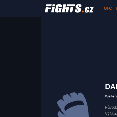
UFC
DA
Welter
Původ:
Výška: