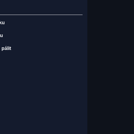
dku
ku
pálit