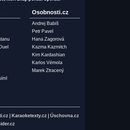
z
Osobnosti.cz
Andrej Babiš
Petr Pavel
atanu
Hana Zagorová
 Duel
Kazma Kazmitch
Kim Kardashian
Karlos Vémola
Marek Ztracený
sím!
i.cz
|
Karaoketexty.cz
|
Úschovna.cz
ider.cz