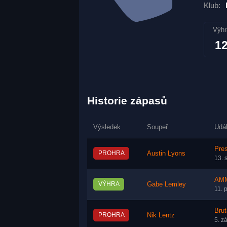
Klub:
Výhr
1
Historie zápasů
Výsledek
Soupeř
Udá
Pres
PROHRA
Austin Lyons
13. 
AMM
VÝHRA
Gabe Lemley
11. 
Brut
PROHRA
Nik Lentz
5. z