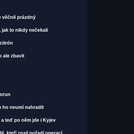
je věčně prázdný
, jak to nikdy nečekali
 citrón
 ale zbavit
korun
o ho neumí nahradit
 a teď po něm jde i Kyjev
dé, kteří znají pořadí operací