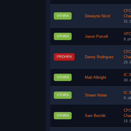
CFC 
VÝHRA
Dewayne Nicol
Cha
31. 
VFC 
VÝHRA
Jason Purcell
9. p
CFC 
PROHRA
Danny Rodriguez
Cha
25. 
IC 3
VÝHRA
Matt Albright
30. 
IC 3
VÝHRA
Shawn Nolan
9. z
CFC 
VÝHRA
Sam Bechlit
Cha
15. 