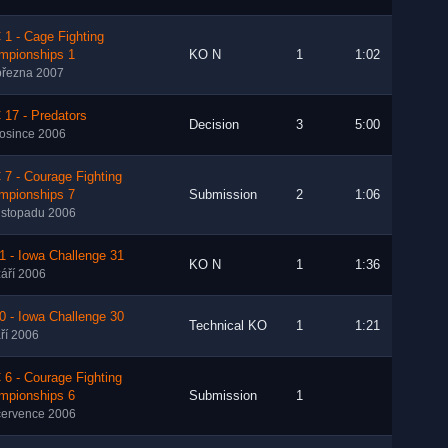
1 - Cage Fighting
mpionships 1
KO N
1
1:02
března 2007
17 - Predators
Decision
3
5:00
rosince 2006
7 - Courage Fighting
mpionships 7
Submission
2
1:06
listopadu 2006
1 - Iowa Challenge 31
KO N
1
1:36
září 2006
0 - Iowa Challenge 30
Technical KO
1
1:21
áří 2006
6 - Courage Fighting
mpionships 6
Submission
1
července 2006