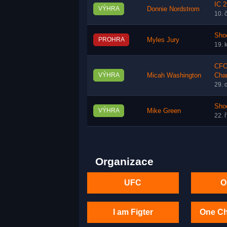
IC 2
VÝHRA
Donnie Nordstrom
10. 
Shoo
PROHRA
Myles Jury
19. 
CFC 
VÝHRA
Micah Washington
Cha
29. 
Shoo
VÝHRA
Mike Green
22. 
Organizace
UFC
O
I am Figter
One C