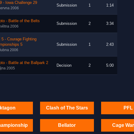
9 - Iowa Challenge 29
Submission
1
1:14
června 2006
to - Battle of the Belts
Submission
2
3:34
května 2006
5 - Courage Fighting
mpionships 5
Submission
1
2:43
dubna 2006
to - Battle at the Ballpark 2
Decision
2
5:00
října 2005
ktagon
Clash of The Stars
PFL
hampionship
Bellator
Cage War