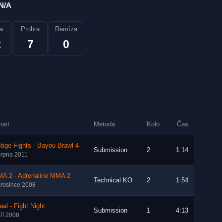
N/A
a
Prohra
Remíza
2
7
0
lost
Metoda
Kolo
Čas
tige Fights - Bayou Brawl 4
Submission
2
1:14
srpna 2011
A 2 - Adrenaline MMA 2
Technical KO
2
1:54
prosince 2008
aal - Fight Night
Submission
1
4:13
áří 2008