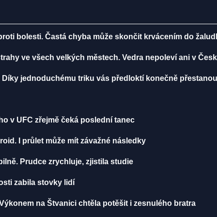
 proti bolesti. Častá chyba může skončit krvácením do žalu
ýstrahy ve všech velkých městech. Vedra nepoleví ani v Čes
li? Díky jednoduchému triku vás předloktí konečně přestanou 
k ho v UFC zřejmě čeká poslední tanec
oid. I průlet může mít závažné následky
lně. Prudce zrychluje, zjistila studie
ti zabila stovky lidí
Výkonem na Štvanici chtěla potěšit i zesnulého bratra