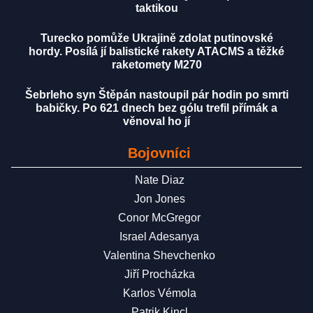
taktikou
Turecko pomůže Ukrajině zdolat putinovské
hordy. Posílá jí balistické rakety ATACMS a těžké
raketomety M270
Šebrleho syn Štěpán nastoupil pár hodin po smrti
babičky. Po 621 dnech bez gólu trefil přímák a
věnoval ho jí
Bojovníci
Nate Diaz
Jon Jones
Conor McGregor
Israel Adesanya
Valentina Shevchenko
Jiří Procházka
Karlos Vémola
Patrik Kincl