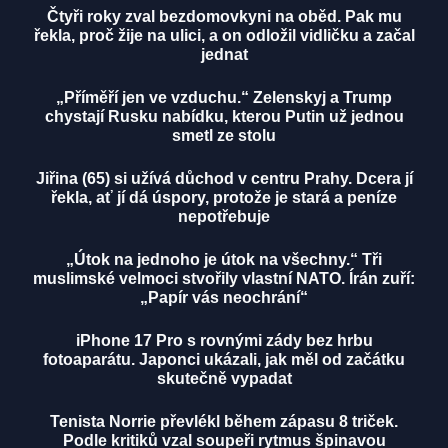
Čtyři roky zval bezdomovkyni na oběd. Pak mu
řekla, proč žije na ulici, a on odložil vidličku a začal
jednat
„Příměří jen ve vzduchu.“ Zelenskyj a Trump
chystají Rusku nabídku, kterou Putin už jednou
smetl ze stolu
Jiřina (65) si užívá důchod v centru Prahy. Dcera jí
řekla, ať jí dá úspory, protože je stará a peníze
nepotřebuje
„Útok na jednoho je útok na všechny.“ Tři
muslimské velmoci stvořily vlastní NATO. Írán zuří:
„Papír vás neochrání“
iPhone 17 Pro s rovnými zády bez hrbu
fotoaparátu. Japonci ukázali, jak měl od začátku
skutečně vypadat
Tenista Norrie převlékl během zápasu 8 triček.
Podle kritiků vzal soupeři rytmus špinavou