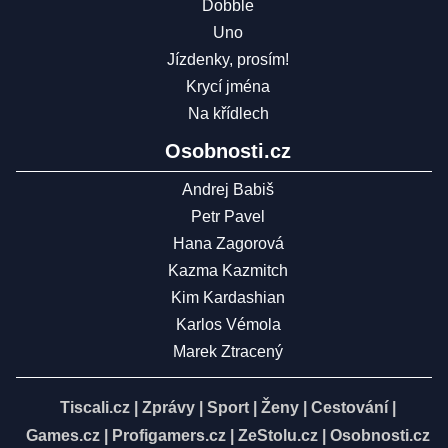
Dobble
Uno
Jízdenky, prosím!
Krycí jména
Na křídlech
Osobnosti.cz
Andrej Babiš
Petr Pavel
Hana Zagorová
Kazma Kazmitch
Kim Kardashian
Karlos Vémola
Marek Ztracený
Tiscali.cz
|
Zprávy
|
Sport
|
Ženy
|
Cestování
|
Games.cz
|
Profigamers.cz
|
ZeStolu.cz
|
Osobnosti.cz