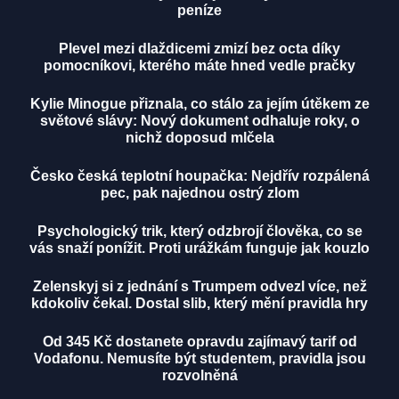
peníze
Plevel mezi dlaždicemi zmizí bez octa díky
pomocníkovi, kterého máte hned vedle pračky
Kylie Minogue přiznala, co stálo za jejím útěkem ze
světové slávy: Nový dokument odhaluje roky, o
nichž doposud mlčela
Česko česká teplotní houpačka: Nejdřív rozpálená
pec, pak najednou ostrý zlom
Psychologický trik, který odzbrojí člověka, co se
vás snaží ponížit. Proti urážkám funguje jak kouzlo
Zelenskyj si z jednání s Trumpem odvezl více, než
kdokoliv čekal. Dostal slib, který mění pravidla hry
Od 345 Kč dostanete opravdu zajímavý tarif od
Vodafonu. Nemusíte být studentem, pravidla jsou
rozvolněná