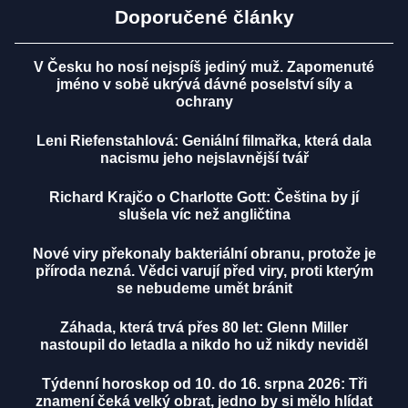
Doporučené články
V Česku ho nosí nejspíš jediný muž. Zapomenuté
jméno v sobě ukrývá dávné poselství síly a
ochrany
Leni Riefenstahlová: Geniální filmařka, která dala
nacismu jeho nejslavnější tvář
Richard Krajčo o Charlotte Gott: Čeština by jí
slušela víc než angličtina
Nové viry překonaly bakteriální obranu, protože je
příroda nezná. Vědci varují před viry, proti kterým
se nebudeme umět bránit
Záhada, která trvá přes 80 let: Glenn Miller
nastoupil do letadla a nikdo ho už nikdy neviděl
Týdenní horoskop od 10. do 16. srpna 2026: Tři
znamení čeká velký obrat, jedno by si mělo hlídat