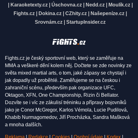
|
Karaoketexty.cz
|
Úschovna.cz
|
Nedd.cz
|
Moulík.cz
|
Fights.cz
|
Dokina.cz
|
CZhity.cz
|
Našepeníze.cz
|
Srovnám.cz
|
StartupInsider.cz
Fights.cz je český sportovní web, který se zaměřuje na
MMA a veškeré dění kolem něj. Dočtete se zde novinky ze
světa mixed martial arts, o tom, jaké zápasy se chystají i
jak dopadly už proběhlé. Zaměřujeme se na českou i
zahraniční scénu, především pak organizace UFC,
Oktagon, XFN, One Championship, Rizin či Bellator.
Dozvíte se i víc ze zákulisí tréninku a přípravy bojovníků
jako je Conor McGregor, Karlos Vémola, Lucie Pudilová,
Khabib Nurmagomedov, Jiří Procházka, Sandra Mašková
a mnoha dalších.
Reklama
|
Redakce
|
Cookies
|
Osobní údaje
|
Kodex
|