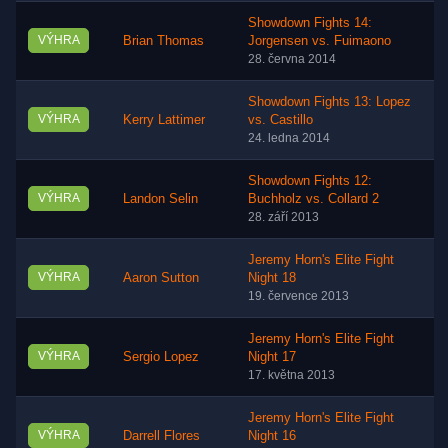
Showdown Fights 14:
VÝHRA
Brian Thomas
Jorgensen vs. Fuimaono
28. června 2014
Showdown Fights 13: Lopez
VÝHRA
Kerry Lattimer
vs. Castillo
24. ledna 2014
Showdown Fights 12:
VÝHRA
Landon Selin
Buchholz vs. Collard 2
28. září 2013
Jeremy Horn's Elite Fight
VÝHRA
Aaron Sutton
Night 18
19. července 2013
Jeremy Horn's Elite Fight
VÝHRA
Sergio Lopez
Night 17
17. května 2013
Jeremy Horn's Elite Fight
VÝHRA
Darrell Flores
Night 16