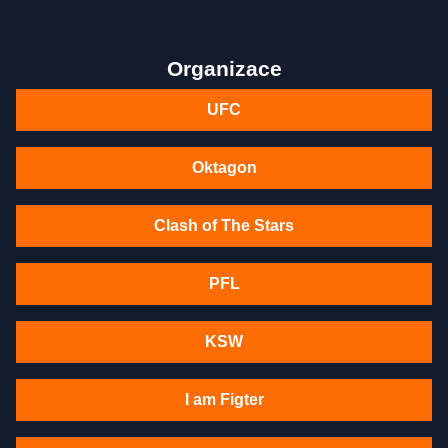
Organizace
UFC
Oktagon
Clash of The Stars
PFL
KSW
I am Figter