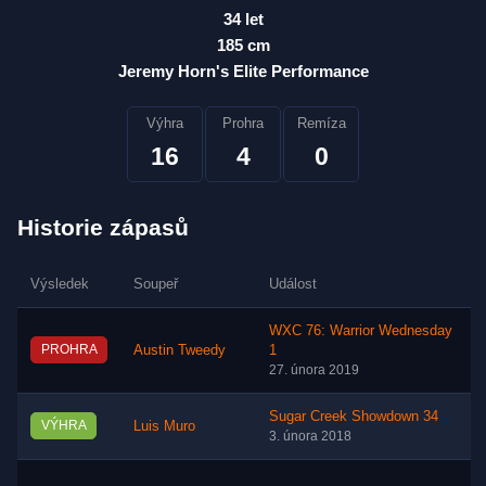
34 let
185 cm
Jeremy Horn's Elite Performance
Výhra
Prohra
Remíza
16
4
0
Historie zápasů
Výsledek
Soupeř
Událost
WXC 76: Warrior Wednesday
PROHRA
Austin Tweedy
1
27. února 2019
Sugar Creek Showdown 34
VÝHRA
Luis Muro
3. února 2018