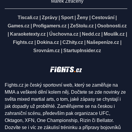
Marek Ztracený
Tiscali.cz
|
Zprávy
|
Sport
|
Ženy
|
Cestování
|
Games.cz
|
Profigamers.cz
|
ZeStolu.cz
|
Osobnosti.cz
|
Karaoketexty.cz
|
Úschovna.cz
|
Nedd.cz
|
Moulík.cz
|
Fights.cz
|
Dokina.cz
|
CZhity.cz
|
Našepeníze.cz
|
Srovnám.cz
|
StartupInsider.cz
Fights.cz je český sportovní web, který se zaměřuje na
MMA a veškeré dění kolem něj. Dočtete se zde novinky ze
světa mixed martial arts, o tom, jaké zápasy se chystají i
jak dopadly už proběhlé. Zaměřujeme se na českou i
zahraniční scénu, především pak organizace UFC,
Oktagon, XFN, One Championship, Rizin či Bellator.
Dozvíte se i víc ze zákulisí tréninku a přípravy bojovníků