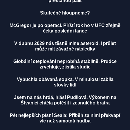
přestanou pálit
Skutečně hloupneme?
McGregor je po operaci. Příští rok ho v UFC zřejmě
čeká poslední tanec
V dubnu 2029 nás těsně mine asteroid. I průlet
může mít závažné následky
Globální oteplování neprobíhá stabilně. Prudce
zrychluje, zjistila studie
Vybuchla obávaná sopka. V minulosti zabila
stovky lidí
Jsem na nás hrdá, hlásí Pudilová. Výkonem na
Štvanici chtěla potěšit i zesnulého bratra
Pět nejlepších písní Seala: Příběh za nimi překvapí
víc než samotná hudba