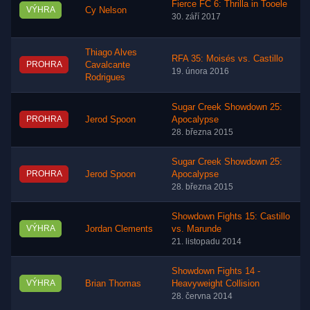
Fierce FC 6: Thrilla in Tooele
VÝHRA
Cy Nelson
30. září 2017
Thiago Alves
RFA 35: Moisés vs. Castillo
PROHRA
Cavalcante
19. února 2016
Rodrigues
Sugar Creek Showdown 25:
PROHRA
Jerod Spoon
Apocalypse
28. března 2015
Sugar Creek Showdown 25:
PROHRA
Jerod Spoon
Apocalypse
28. března 2015
Showdown Fights 15: Castillo
VÝHRA
Jordan Clements
vs. Marunde
21. listopadu 2014
Showdown Fights 14 -
VÝHRA
Brian Thomas
Heavyweight Collision
28. června 2014