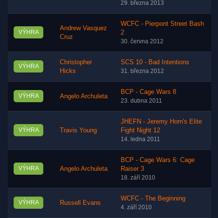
29. března 2013
WCFC - Pierpont Street Bash
Andrew Vasquez
VÝHRA
2
Cruz
30. června 2012
Christopher
SCS 10 - Bad Intentions
VÝHRA
Hicks
31. března 2012
BCP - Cage Wars 8
VÝHRA
Angelo Archuleta
23. dubna 2011
JHEFN - Jeremy Horn's Elite
VÝHRA
Travis Young
Fight Night 12
14. ledna 2011
BCP - Cage Wars 6: Cage
VÝHRA
Angelo Archuleta
Raiser 3
18. září 2010
WCFC - The Beginning
VÝHRA
Russell Evans
4. září 2010