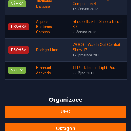
Jucinaldo
VÝHRA
Competition 4
Barbosa
16. června 2012
Aquiles
Shooto Brazil - Shooto Brazil
PROHRA
Bestenes
30
Campos
2. června 2012
WOCS - Watch Out Combat
PROHRA
Rodrigo Lima
Show 17
17. prosince 2011
Emanuel
TFP - Talentos Fight Para
VÝHRA
Azevedo
22. října 2011
Organizace
UFC
Oktagon