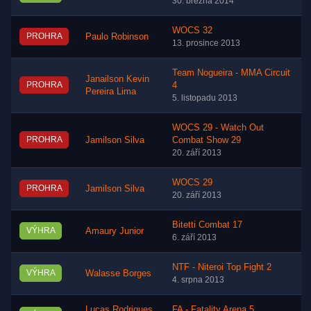
30. března 2014
WOCS 32
PROHRA
Paulo Robinson
13. prosince 2013
Team Nogueira - MMA Circuit
Janailson Kevin
PROHRA
4
Pereira Lima
5. listopadu 2013
WOCS 29 - Watch Out
PROHRA
Jamilson Silva
Combat Show 29
20. září 2013
WOCS 29
PROHRA
Jamilson Silva
20. září 2013
Bitetti Combat 17
VÝHRA
Amaury Junior
6. září 2013
NTF - Niteroi Top Fight 2
VÝHRA
Walasse Borges
4. srpna 2013
Lucas Rodrigues
FA - Fatality Arena 5