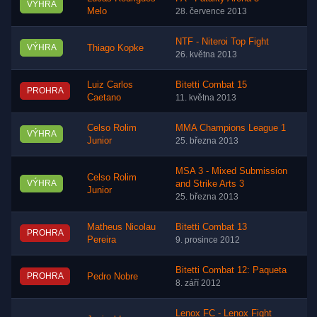
VÝHRA
Melo
28. července 2013
NTF - Niteroi Top Fight
VÝHRA
Thiago Kopke
26. května 2013
Luiz Carlos
Bitetti Combat 15
PROHRA
Caetano
11. května 2013
Celso Rolim
MMA Champions League 1
VÝHRA
Junior
25. března 2013
MSA 3 - Mixed Submission
Celso Rolim
VÝHRA
and Strike Arts 3
Junior
25. března 2013
Matheus Nicolau
Bitetti Combat 13
PROHRA
Pereira
9. prosince 2012
Bitetti Combat 12: Paqueta
PROHRA
Pedro Nobre
8. září 2012
Lenox FC - Lenox Fight