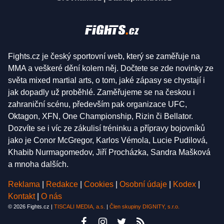
Fights.cz je český sportovní web, který se zaměřuje na
MMA a veškeré dění kolem něj. Dočtete se zde novinky ze
světa mixed martial arts, o tom, jaké zápasy se chystají i
jak dopadly už proběhlé. Zaměřujeme se na českou i
zahraniční scénu, především pak organizace UFC,
Oktagon, XFN, One Championship, Rizin či Bellator.
Dozvíte se i víc ze zákulisí tréninku a přípravy bojovníků
jako je Conor McGregor, Karlos Vémola, Lucie Pudilová,
Khabib Nurmagomedov, Jiří Procházka, Sandra Mašková
a mnoha dalších.
Reklama
|
Redakce
|
Cookies
|
Osobní údaje
|
Kodex
|
Kontakt
|
O nás
© 2026 Fights.cz |
TISCALI MEDIA, a.s.
|
Člen skupiny DIGNITY, s.r.o.