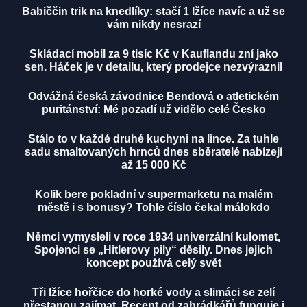
Babiččin trik na knedlíky: stačí 1 lžíce navíc a už se
vám nikdy nesrazí
Skládací mobil za 9 tisíc Kč v Kauflandu zní jako
sen. Háček je v detailu, který prodejce nezvýraznil
Odvážná česká závodnice Bendová o atletickém
puritánství: Mé pozadí už vidělo celé Česko
Stálo to v každé druhé kuchyni na lince. Za tuhle
sadu smaltovaných hrnců dnes sběratelé nabízejí
až 15 000 Kč
Kolik bere pokladní v supermarketu na malém
městě i s bonusy? Tohle číslo čekal málokdo
Němci vymysleli v roce 1934 univerzální kulomet,
Spojenci se „Hitlerovy pily“ děsily. Dnes jejich
koncept používá celý svět
Tři lžíce hořčice do horké vody a slimáci se zelí
přestanou zajímat. Recept od zahrádkářů funguje i