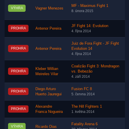
MF - Maximus Fight 1
VÝHRA
Vagner Menezes
8. února 2015
JF Fight 14: Evolution
PROHRA
Antenor Pereira
4. října 2014
Juiz de Fora Fight - JF Fight
PROHRA
Antenor Pereira
Evolution 14
4. října 2014
Coalizão Fight 3: Mondragon
Kleber Willian
PROHRA
vs. Bebezão
Meireles Vilar
4. září 2014
Diego Arturo
Fusion FC 8
PROHRA
Huerto Jauregui
5. června 2014
Alexandre
The Hill Fighters 1
PROHRA
Franca Nogueira
1. května 2014
Fatality Arena 6
VÝHRA
Ricardo Dias