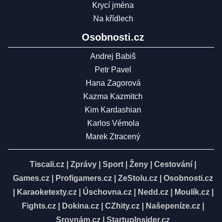
Krycí jména
Na křídlech
Osobnosti.cz
Andrej Babiš
Petr Pavel
Hana Zagorová
Kazma Kazmitch
Kim Kardashian
Karlos Vémola
Marek Ztracený
Tiscali.cz
|
Zprávy
|
Sport
|
Ženy
|
Cestování
|
Games.cz
|
Profigamers.cz
|
ZeStolu.cz
|
Osobnosti.cz
|
Karaoketexty.cz
|
Úschovna.cz
|
Nedd.cz
|
Moulík.cz
|
Fights.cz
|
Dokina.cz
|
CZhity.cz
|
Našepeníze.cz
|
Srovnám.cz
|
StartupInsider.cz