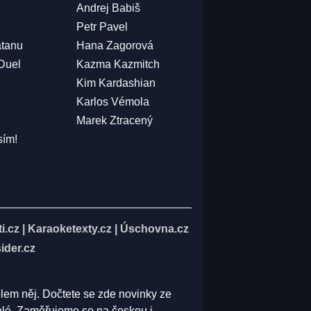
Andrej Babiš
Petr Pavel
atanu
Hana Zagorová
 Duel
Kazma Kazmitch
Kim Kardashian
Karlos Vémola
Marek Ztracený
sím!
i.cz
|
Karaoketexty.cz
|
Úschovna.cz
ider.cz
olem něj. Dočtete se zde novinky ze
běhlé. Zaměřujeme se na českou i