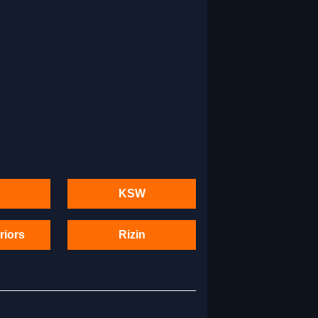
KSW
riors
Rizin