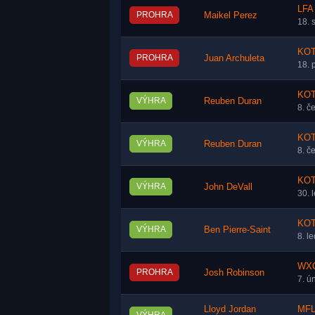
LFA 
PROHRA
Maikel Perez
18. 
KOT
PROHRA
Juan Archuleta
18. 
KOTC
VÝHRA
Reuben Duran
8. č
KOTC
VÝHRA
Reuben Duran
8. č
KOT
VÝHRA
John DeVall
30. 
KOTC
VÝHRA
Ben Pierre-Saint
8. l
WXC
PROHRA
Josh Robinson
7. ú
Lloyd Jordan
MFL