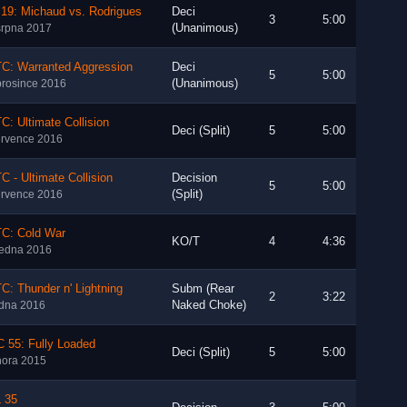
19: Michaud vs. Rodrigues
Deci
3
5:00
(Unanimous)
srpna 2017
C: Warranted Aggression
Deci
5
5:00
(Unanimous)
prosince 2016
: Ultimate Collision
Deci (Split)
5
5:00
ervence 2016
 - Ultimate Collision
Decision
5
5:00
(Split)
ervence 2016
C: Cold War
KO/T
4
4:36
ledna 2016
: Thunder n' Lightning
Subm (Rear
2
3:22
Naked Choke)
edna 2016
 55: Fully Loaded
Deci (Split)
5
5:00
nora 2015
 35