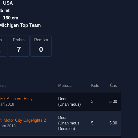
USA
35 let
160 cm
Michigan Top Team
a
Prohra
Remíza
1
7
0
lost
Metoda
Kolo
Čas
50: Allen vs. Hiley
Deci
3
5:00
(Unanimous)
září 2018
Deci
: Motor City Cagefights 2
(Unanimous
5
5:00
nora 2018
Decision)