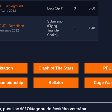
C: Battleground
Deci (Split)
3
5:00
března 2013
Submission
 37 - Demolition
(Flying
1
1:48
Triangle
července 2012
Choke)
ktagon
Clash of The Stars
PFL
hampionship
Bellator
Cage War
bu, pustil se šéf Oktagonu do českého veterána