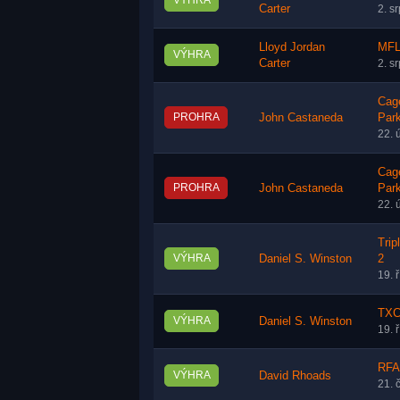
VÝHRA
Carter
2. s
Lloyd Jordan
MFL
VÝHRA
Carter
2. s
Cag
PROHRA
John Castaneda
Par
22. 
Cag
PROHRA
John Castaneda
Par
22. 
Trip
VÝHRA
Daniel S. Winston
2
19. 
TXC
VÝHRA
Daniel S. Winston
19. 
RFA 
VÝHRA
David Rhoads
21. 