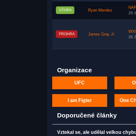
NAF
VÝHRA
Ryan Mendez
29. 
WXC
PROHRA
James Gray Jr.
28. 
Organizace
UFC
O
I am Figter
One C
Doporučené články
Vztekal se, ale udělal velkou chy