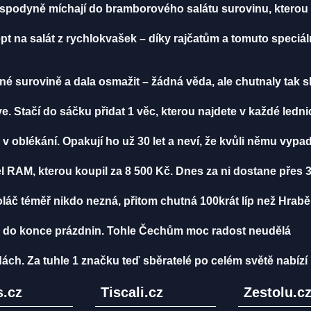
ospodyně míchají do bramborového salátu surovinu, kterou m
t na salát z rychlokvašek – díky rajčatům a tomuto speci
vné surovině a dala osmažit – žádná věda, ale chutnaly tak s
. Stačí do sáčku přidat 1 věc, kterou najdete v každé ledni
v oblékání. Opakují ho už 30 let a neví, že kvůli němu vypada
šel RAM, kterou koupil za 8 500 Kč. Dnes za ni dostane přes 3
oláč téměř nikdo nezná, přitom chutná 100krát líp než Hrab
 do konce prázdnin. Tohle Čechům moc radost neudělá
ách. Za tuhle 1 značku teď sběratelé po celém světě nabízí 
.cz
Tiscali.cz
Zestolu.c