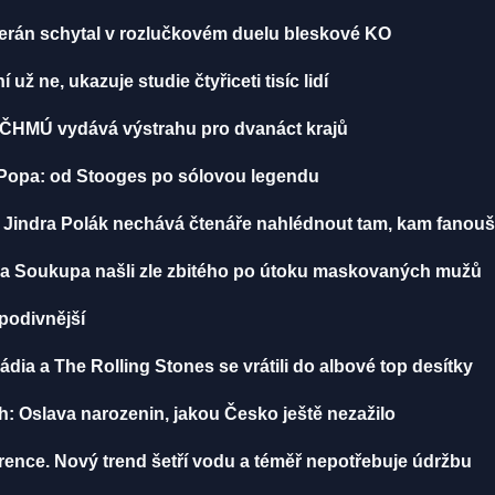
erán schytal v rozlučkovém duelu bleskové KO
už ne, ukazuje studie čtyřiceti tisíc lidí
, ČHMÚ vydává výstrahu pro dvanáct krajů
o Popa: od Stooges po sólovou legendu
: Jindra Polák nechává čtenáře nahlédnout tam, kam fanou
míra Soukupa našli zle zbitého po útoku maskovaných mužů
 podivnější
dia a The Rolling Stones se vrátili do albové top desítky
h: Oslava narozenin, jakou Česko ještě nezažilo
nce. Nový trend šetří vodu a téměř nepotřebuje údržbu