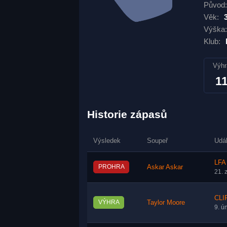
Původ:
Věk:
Výška:
Klub:
Výhr
1
Historie zápasů
Výsledek
Soupeř
Udá
LFA 
PROHRA
Askar Askar
21. 
CLIP
VÝHRA
Taylor Moore
9. ú