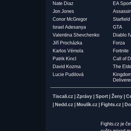
Nate Diaz
EA Spor
Jon Jones
Assassi
Conor McGregor
Starfield
Israel Adesanya
GTA
Valentina Shevchenko
Diablo I
Jiří Procházka
Forza
Karlos Vémola
Fortnite
Patrik Kincl
Call of 
David Kozma
The Elde
Lucie Pudilová
Kingdo
Deliver
Tiscali.cz
|
Zprávy
|
Sport
|
Ženy
|
C
|
Nedd.cz
|
Moulík.cz
|
Fights.cz
|
Do
Fights.cz je č
světa mixed ma