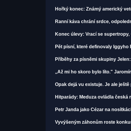
Hořký konec: Známý americký vet
Ranní káva chrání srdce, odpolední 
Konec úlevy: Vrací se supertropy
Pět písní, které definovaly Iggyh
Příběhy za písněmi skupiny Jelen
„Až mi ho skoro bylo líto." Jaro
Opak dejá vu existuje. Je ale ještě
Hitparády: Meduza ovládla česká rá
Petr Janda jako Cézar na nosítkác
Vyvýšeným záhonům roste konkure