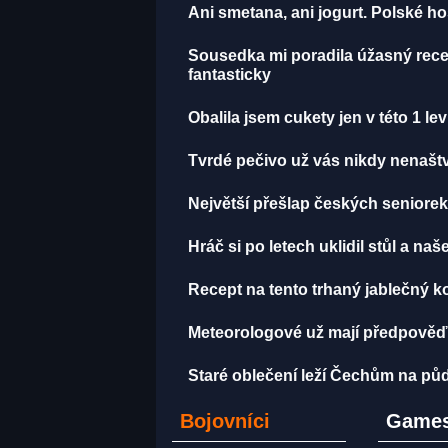
Ani smetana, ani jogurt. Polské h
Sousedka mi poradila úžasný recep
fantasticky
Obalila jsem cukety jen v této 1 le
Tvrdé pečivo už vás nikdy nenaštve
Největší přešlap českých seniorek 
Hráč si po letech uklidil stůl a na
Recept na tento trhaný jablečný k
Meteorologové už mají předpověď
Staré oblečení leží Čechům na půd
Bojovníci
Games