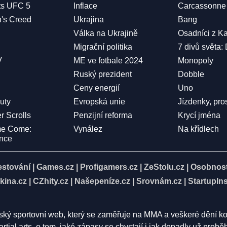
ts UFC 5
Inflace
Carcassonne
n's Creed
Ukrajina
Bang
Válka na Ukrajině
Osadníci z K
Migrační politika
7 divů světa:
V
ME ve fotbale 2024
Monopoly
Ruský prezident
Dobble
Ceny energií
Uno
Duty
Evropská unie
Jízdenky, pro
r Scrolls
Penzijní reforma
Krycí jména
me Come:
Vynález
Na křídlech
ence
estování
|
Games.cz
|
Profigamers.cz
|
ZeStolu.cz
|
Osobnost
kina.cz
|
CZhity.cz
|
Našepeníze.cz
|
Srovnám.cz
|
StartupIns
eský sportovní web, který se zaměřuje na MMA a veškeré dění k
rtial arts, o tom, jaké zápasy se chystají i jak dopadly už pro