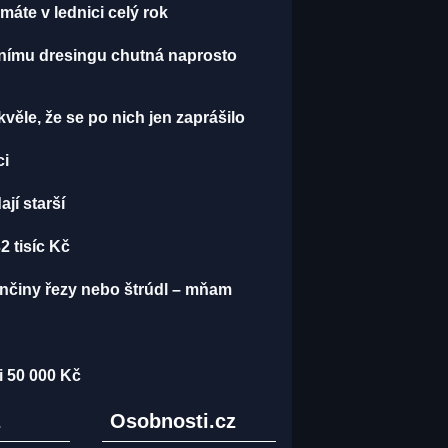
áte v lednici celý rok
álnímu dresingu chutná naprosto
kvěle, že se po nich jen zaprášilo
ci
jí starší
2 tisíc Kč
ěnčiny řezy nebo štrúdl – mňam
i 50 000 Kč
z
Osobnosti.cz