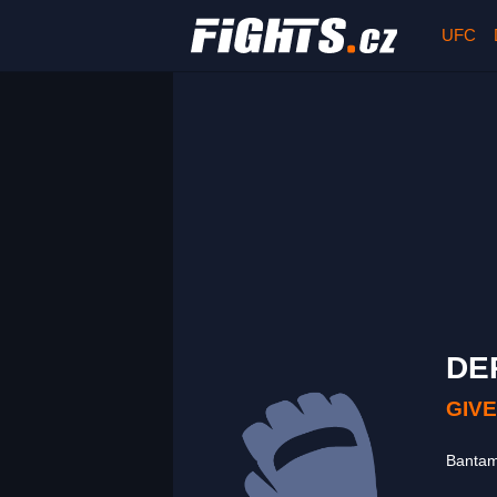
UFC
DE
GIVE
Banta