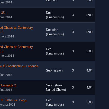
Decision
3
5:00
rpna 2014
 35
Deci
3
5:00
(Unanimous)
rpna 2014
ed Chaos at Canterbury
Decision
k 5
3
5:00
(Unanimous)
února 2014
ed Chaos at Canterbury
Deci
k 5
3
5:00
(Unanimous)
února 2014
le X Cagefighting - Legends
Submission
3
4:04
října 2013
 Legends 2
Subm (Rear
3
4:04
Naked Choke)
října 2013
8: Pettis vs. Pegg
Deci
3
5:00
(Unanimous)
června 2013