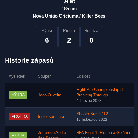
34 let
185 cm
Nova União Criciuma / Killer Bees
Výhra
Prohra
Remíza
6
2
0
Historie zápasů
Výsledek
Soupeř
Událost
Fight Pro Championship 3:
VÝHRA
Joao Oliveira
Breaking Through
4. března 2023
Shooto Brasil 112
PROHRA
Inglesson Lara
11. listopadu 2022
Jefferson Andre
RFA Fight 1: Floripa x Goiânia
VÝHRA