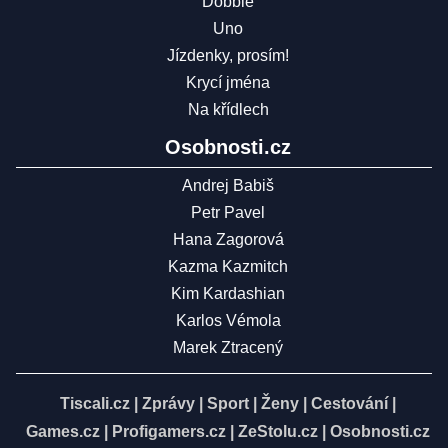
Dobble
Uno
Jízdenky, prosím!
Krycí jména
Na křídlech
Osobnosti.cz
Andrej Babiš
Petr Pavel
Hana Zagorová
Kazma Kazmitch
Kim Kardashian
Karlos Vémola
Marek Ztracený
Tiscali.cz
|
Zprávy
|
Sport
|
Ženy
|
Cestování
|
Games.cz
|
Profigamers.cz
|
ZeStolu.cz
|
Osobnosti.cz