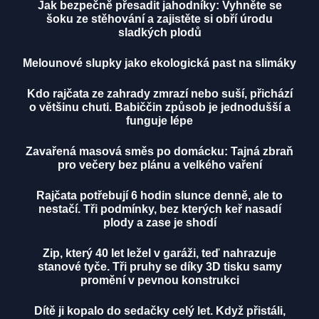
Jak bezpečně přesadit jahodníky: Vyhněte se
šoku ze stěhování a zajistěte si obří úrodu
sladkých plodů
Melounové slupky jako ekologická past na slimáky
Kdo rajčata ze zahrady zmrazí nebo suší, přichází
o většinu chuti. Babiččin způsob je jednodušší a
funguje lépe
Zavařená masová směs po domácku: Tajná zbraň
pro večery bez plánu a velkého vaření
Rajčata potřebují 6 hodin slunce denně, ale to
nestačí. Tři podmínky, bez kterých keř nasadí
plody a zase je shodí
Zip, který 40 let ležel v garáži, teď nahrazuje
stanové tyče. Tři pruhy se díky 3D tisku samy
promění v pevnou konstrukci
Dítě ji kopalo do sedačky celý let. Když přistáli,