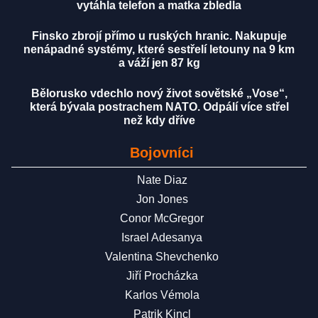
vytáhla telefon a matka zbledla
Finsko zbrojí přímo u ruských hranic. Nakupuje
nenápadné systémy, které sestřelí letouny na 9 km
a váží jen 87 kg
Bělorusko vdechlo nový život sovětské „Vose“,
která bývala postrachem NATO. Odpálí více střel
než kdy dříve
Bojovníci
Nate Diaz
Jon Jones
Conor McGregor
Israel Adesanya
Valentina Shevchenko
Jiří Procházka
Karlos Vémola
Patrik Kincl