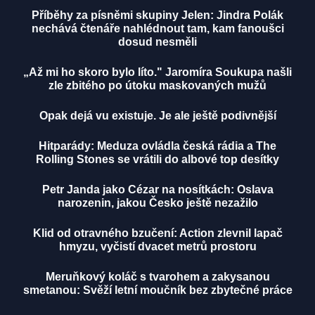
Příběhy za písněmi skupiny Jelen: Jindra Polák
nechává čtenáře nahlédnout tam, kam fanoušci
dosud nesměli
„Až mi ho skoro bylo líto." Jaromíra Soukupa našli
zle zbitého po útoku maskovaných mužů
Opak dejá vu existuje. Je ale ještě podivnější
Hitparády: Meduza ovládla česká rádia a The
Rolling Stones se vrátili do albové top desítky
Petr Janda jako Cézar na nosítkách: Oslava
narozenin, jakou Česko ještě nezažilo
Klid od otravného bzučení: Action zlevnil lapač
hmyzu, vyčistí dvacet metrů prostoru
Meruňkový koláč s tvarohem a zakysanou
smetanou: Svěží letní moučník bez zbytečné práce