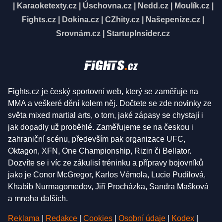
|
Karaoketexty.cz
|
Úschovna.cz
|
Nedd.cz
|
Moulík.cz
|
Fights.cz
|
Dokina.cz
|
CZhity.cz
|
Našepeníze.cz
|
Srovnám.cz
|
StartupInsider.cz
Fights.cz je český sportovní web, který se zaměřuje na
MMA a veškeré dění kolem něj. Dočtete se zde novinky ze
světa mixed martial arts, o tom, jaké zápasy se chystají i
jak dopadly už proběhlé. Zaměřujeme se na českou i
zahraniční scénu, především pak organizace UFC,
Oktagon, XFN, One Championship, Rizin či Bellator.
Dozvíte se i víc ze zákulisí tréninku a přípravy bojovníků
jako je Conor McGregor, Karlos Vémola, Lucie Pudilová,
Khabib Nurmagomedov, Jiří Procházka, Sandra Mašková
a mnoha dalších.
Reklama
|
Redakce
|
Cookies
|
Osobní údaje
|
Kodex
|