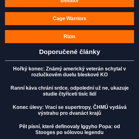
Bellator
Cage Warriors
Rizin
Doporučené články
Hořký konec: Známý americký veterán schytal v
rozlučkovém duelu bleskové KO
Ranní káva chrání srdce, odpolední už ne, ukazuje
studie čtyřiceti tisíc lidí
Konec úlevy: Vrací se supertropy, ČHMÚ vydává
výstrahu pro dvanáct krajů
Pět písní, které definovaly Iggyho Popa: od
Stooges po sólovou legendu