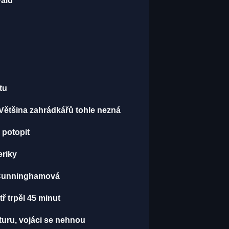
valu
tu
 Většina zahrádkářů tohle nezná
 potopit
eriky
A Cunninghamová
tř trpěl 45 minut
kturu, vojáci se nehnou