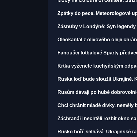
Moby na Colours of Ostrava: Střízli
Zpátky do pece. Meteorologové up
Zásnuby v Londýně: Syn legendy M
Oleokantal z olivového oleje chrán
Fanoušci fotbalové Sparty předved
Krtka vyženete kuchyňským odpadem
Ruská loď bude sloužit Ukrajině. 
Rusům dávají po hubě dobrovolníci 
Chci chránit mladé dívky, neměly
Záchranáři nechtěli rozbít okno san
Rusko hoří, selhává. Ukrajinské rak