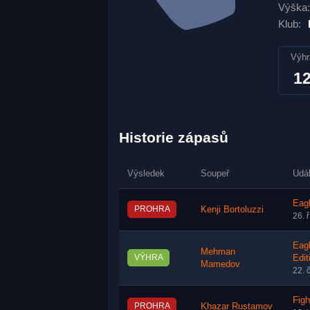
Výška:
Klub:
Výhr
1
Historie zápasů
Výsledek
Soupeř
Udá
Eagl
PROHRA
Kenji Bortoluzzi
26. 
Eag
Mehman
VÝHRA
Edit
Mamedov
22. 
Figh
PROHRA
Khazar Rustamov