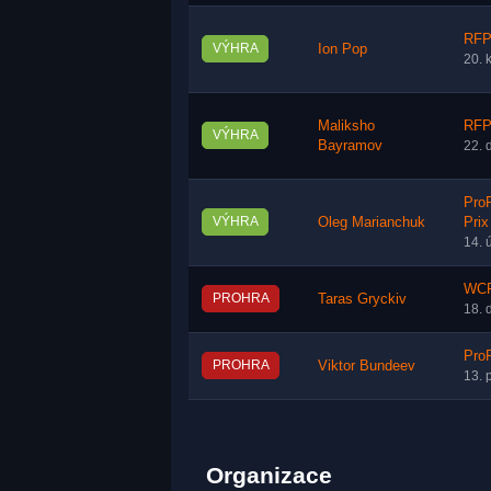
RFP
VÝHRA
Ion Pop
20. 
Maliksho
RFP
VÝHRA
Bayramov
22. 
ProF
VÝHRA
Oleg Marianchuk
Prix
14. 
WCF
PROHRA
Taras Gryckiv
18. 
ProF
PROHRA
Viktor Bundeev
13. 
Organizace