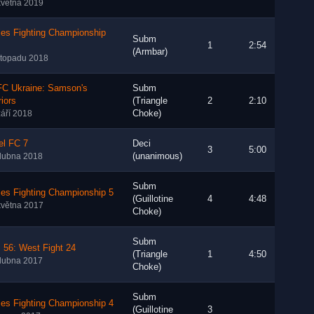
května 2019
les Fighting Championship
Subm
1
2:54
(Armbar)
istopadu 2018
FC Ukraine: Samson's
Subm
iors
(Triangle
2
2:10
Choke)
září 2018
el FC 7
Deci
3
5:00
(unanimous)
dubna 2018
Subm
es Fighting Championship 5
(Guillotine
4
4:48
května 2017
Choke)
Subm
 56: West Fight 24
(Triangle
1
4:50
dubna 2017
Choke)
Subm
es Fighting Championship 4
(Guillotine
3