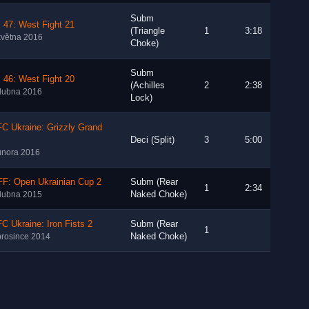
Subm
 47: West Fight 21
(Triangle
1
3:18
května 2016
Choke)
Subm
 46: West Fight 20
(Achilles
2
2:38
dubna 2016
Lock)
C Ukraine: Grizzly Grand
Deci (Split)
3
5:00
února 2016
F: Open Ukrainian Cup 2
Subm (Rear
1
2:34
Naked Choke)
dubna 2015
C Ukraine: Iron Fists 2
Subm (Rear
1
Naked Choke)
prosince 2014