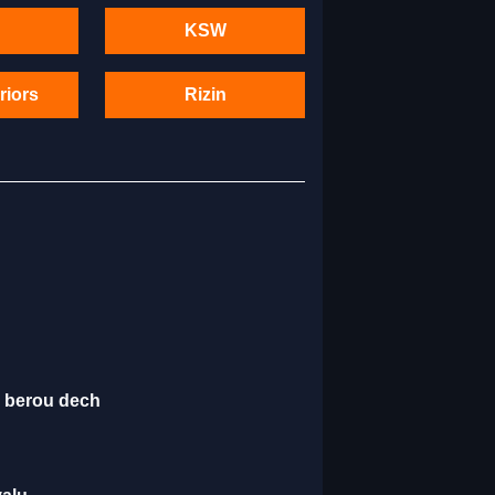
KSW
riors
Rizin
é berou dech