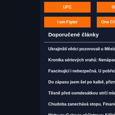
UFC
O
I am Figter
One C
Doporučené články
Ukrajinští vědci pozorovali u Měsí
Kronika sériových vrahů: Nenápadný
Fascinující i nebezpečná. U pobře
Do zápasu jsem šel po kalbě, př
Těsně před osmdesátkou strčí mla
Chudoba zanechává stopu. Finančn