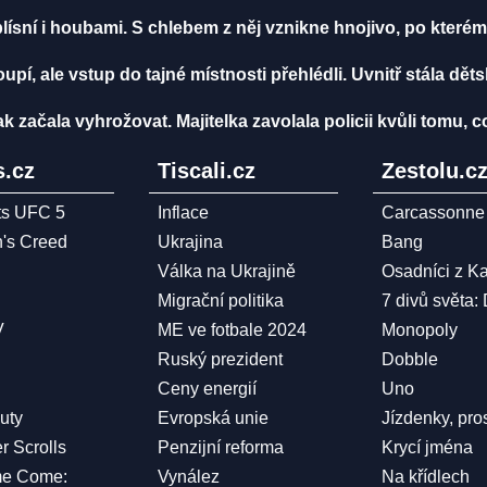
lísní i houbami. S chlebem z něj vznikne hnojivo, po kterém
pí, ale vstup do tajné místnosti přehlédli. Uvnitř stála dět
ak začala vyhrožovat. Majitelka zavolala policii kvůli tomu, c
.cz
Tiscali.cz
Zestolu.c
ts UFC 5
Inflace
Carcassonne
n's Creed
Ukrajina
Bang
Válka na Ukrajině
Osadníci z K
Migrační politika
7 divů světa:
V
ME ve fotbale 2024
Monopoly
Ruský prezident
Dobble
Ceny energií
Uno
Duty
Evropská unie
Jízdenky, pro
r Scrolls
Penzijní reforma
Krycí jména
me Come:
Vynález
Na křídlech