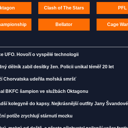
ktagon
Clash of The Stars
PFL
hampionship
Bellator
Cage War
ce UFO. Hovoří o vyspělé technologii
 dělník zabil desítky žen. Policii unikal téměř 20 let
ží Chorvatska udeřila mořská smršť
iznal BKFC šampion ve službách Oktagonu
dší kolegyně do kapsy. Nejkrásnější outfity Jany Švandov
í potíže zrychlují stárnutí mozku