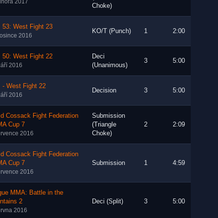
února 2017
Choke)
 53: West Fight 23
KO/T (Punch)
1
2:00
rosince 2016
 50: West Fight 22
Deci
3
5:00
(Unanimous)
září 2016
 - West Fight 22
Decision
3
5:00
září 2016
d Cossack Fight Federation
Submission
MA Cup 7
(Triangle
2
2:09
Choke)
ervence 2016
d Cossack Fight Federation
MA Cup 7
Submission
1
4:59
ervence 2016
ue MMA: Battle in the
ntains 2
Deci (Split)
3
5:00
ervna 2016