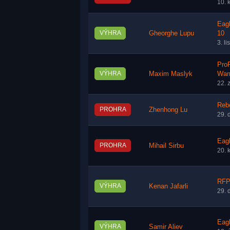
10. 
Eag
VÝHRA
Gheorghe Lupu
10
3. l
Pro
VÝHRA
Maxim Maslyk
Warr
22. 
Reb
PROHRA
Zhenhong Lu
29. 
Eagl
PROHRA
Mihail Sirbu
20. 
RFP
VÝHRA
Kenan Jafarli
29. 
Eagl
VÝHRA
Samir Aliev