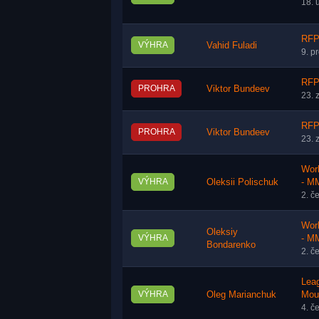
18. 
RFP
VÝHRA
Vahid Fuladi
9. p
RFP
PROHRA
Viktor Bundeev
23. 
RFP
PROHRA
Viktor Bundeev
23. 
Worl
VÝHRA
Oleksii Polischuk
- M
2. č
Worl
Oleksiy
VÝHRA
- M
Bondarenko
2. č
Leag
VÝHRA
Oleg Marianchuk
Mou
4. č