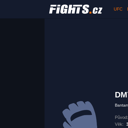
UFC
DM
Banta
Původ:
Věk: