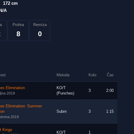
172 cm
N/A
a
Prohra
Remíza
2
8
0
lost
Metoda
Kolo
Čas
es Elimination
KO/T
3
2:00
(Punches)
října 2019
les Elimination: Summer
ion
Subm
3
1:15
června 2019
t Kings
KO/T
1