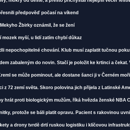
vý, mokrý od deště, a přesto přichystal nejlepší večer festi
řesnili předpověď počasí na víkend
ekyho Žbirky oznámil, že se žení
í mozek myší, u lidí zatím chybí důkaz
li nepochopitelné chování. Klub musí zaplatit tučnou poku
 zabaleným do novin. Stačí je položit ke krtinci a čekat.
Kreml se může pominout, ale dostane šanci ji v Černém moři
z 72 zemí světa. Skoro polovina jich přijela z Latinské Am
 by hrát proti biologickým mužům, říká hvězda ženské NB
itky, protože se báli platit opravu. Pacient s rakovinou uvni
ety a drony tvrdě drtí ruskou logistiku i klíčovou infrastru