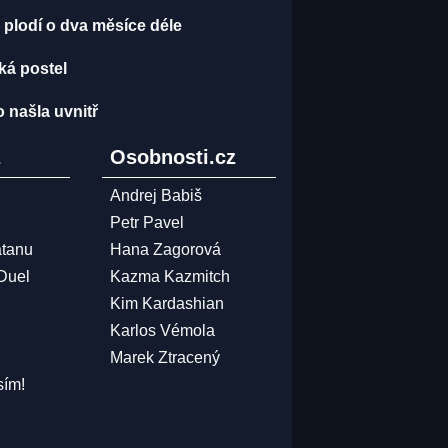
 plodí o dva měsíce déle
ská postel
o našla uvnitř
z
Osobnosti.cz
Andrej Babiš
Petr Pavel
atanu
Hana Zagorová
 Duel
Kazma Kazmitch
Kim Kardashian
Karlos Vémola
Marek Ztracený
sím!