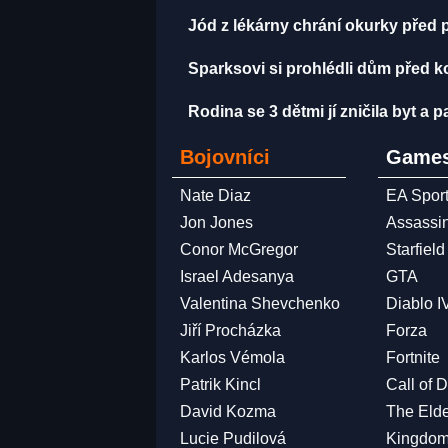
Jód z lékárny chrání okurky před p
Sparksovi si prohlédli dům před kou
Rodina se 3 dětmi jí zničila byt a p
Bojovníci
Games
Nate Diaz
EA Spor
Jon Jones
Assassi
Conor McGregor
Starfield
Israel Adesanya
GTA
Valentina Shevchenko
Diablo I
Jiří Procházka
Forza
Karlos Vémola
Fortnite
Patrik Kincl
Call of 
David Kozma
The Elde
Lucie Pudilová
Kingdo