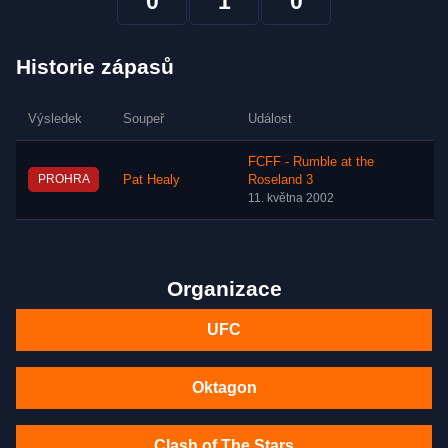
0
1
0
Historie zápasů
Výsledek
Soupeř
Událost
FCFF - Rumble at the
PROHRA
Pat Healy
Roseland 3
11. května 2002
Organizace
UFC
Oktagon
Clash of The Stars