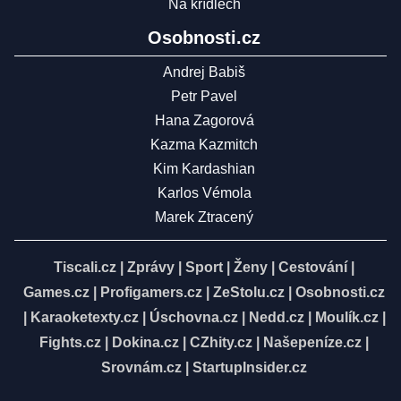
Na křídlech
Osobnosti.cz
Andrej Babiš
Petr Pavel
Hana Zagorová
Kazma Kazmitch
Kim Kardashian
Karlos Vémola
Marek Ztracený
Tiscali.cz
|
Zprávy
|
Sport
|
Ženy
|
Cestování
|
Games.cz
|
Profigamers.cz
|
ZeStolu.cz
|
Osobnosti.cz
|
Karaoketexty.cz
|
Úschovna.cz
|
Nedd.cz
|
Moulík.cz
|
Fights.cz
|
Dokina.cz
|
CZhity.cz
|
Našepeníze.cz
|
Srovnám.cz
|
StartupInsider.cz