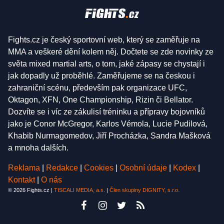
Fights.cz je český sportovní web, který se zaměřuje na
MMA a veškeré dění kolem něj. Dočtete se zde novinky ze
světa mixed martial arts, o tom, jaké zápasy se chystají i
jak dopadly už proběhlé. Zaměřujeme se na českou i
zahraniční scénu, především pak organizace UFC,
Oktagon, XFN, One Championship, Rizin či Bellator.
Dozvíte se i víc ze zákulisí tréninku a přípravy bojovníků
jako je Conor McGregor, Karlos Vémola, Lucie Pudilová,
Khabib Nurmagomedov, Jiří Procházka, Sandra Mašková
a mnoha dalších.
Reklama
|
Redakce
|
Cookies
|
Osobní údaje
|
Kodex
|
Kontakt
|
O nás
© 2026 Fights.cz |
TISCALI MEDIA, a.s.
|
Člen skupiny DIGNITY, s.r.o.