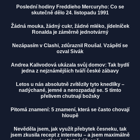
Poslední hodiny Freddieho Mercuryho: Co se
skutečně dělo 24. listopadu 1991
Žádná mouka, žádný cukr, žádné mléko, jídelníček
Ronalda je záměrně jednotvárný
Nezápasím v Clashi, zdůraznil Roušal. Vzápětí se
ozval Sivák
Andrea Kalivodová ukázala svůj domov: Tak bydlí
jedna z nejznámějších tváří české zábavy
Letos u nás absolutně zvítězily tyto knedlíky –
nadýchané, jemné a nerozpadají se. S tímto
přelivem chutnají božsky
Pitomá znamení: 5 znamení, která se často chovají
hloupě
Nevěděla jsem, jak využít přebytek česneku, tak
jsem zkusila recept z internetu – a jsem maximálně