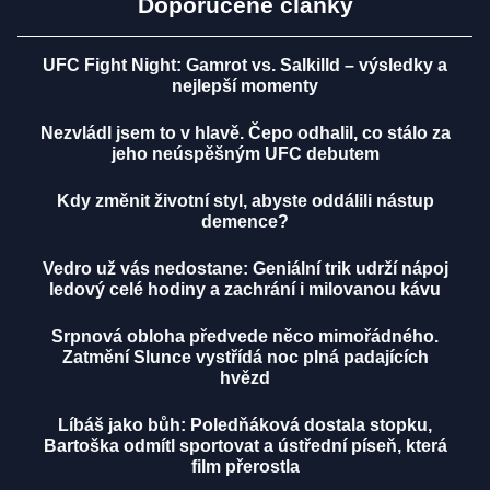
Doporučené články
UFC Fight Night: Gamrot vs. Salkilld – výsledky a
nejlepší momenty
Nezvládl jsem to v hlavě. Čepo odhalil, co stálo za
jeho neúspěšným UFC debutem
Kdy změnit životní styl, abyste oddálili nástup
demence?
Vedro už vás nedostane: Geniální trik udrží nápoj
ledový celé hodiny a zachrání i milovanou kávu
Srpnová obloha předvede něco mimořádného.
Zatmění Slunce vystřídá noc plná padajících
hvězd
Líbáš jako bůh: Poledňáková dostala stopku,
Bartoška odmítl sportovat a ústřední píseň, která
film přerostla