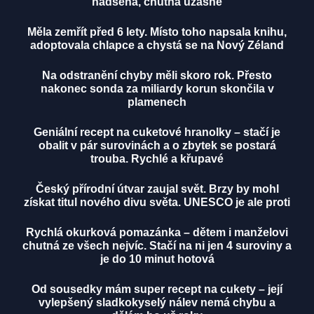
nadšená, chutná úžasně
Měla zemřít před 6 lety. Místo toho napsala knihu,
adoptovala chlapce a chystá se na Nový Zéland
Na odstranění chyby měli skoro rok. Přesto
nakonec sonda za miliardy korun skončila v
plamenech
Geniální recept na cuketové hranolky – stačí je
obalit v pár surovinách a o zbytek se postará
trouba. Rychlé a křupavé
Český přírodní útvar zaujal svět. Brzy by mohl
získat titul nového divu světa. UNESCO je ale proti
Rychlá okurková pomazánka – dětem i manželovi
chutná ze všech nejvíc. Stačí na ni jen 4 suroviny a
je do 10 minut hotová
Od sousedky mám super recept na cukety – její
vylepšený sladkokyselý nálev nemá chybu a