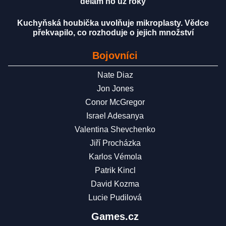
dělám ho už roky
Kuchyňská houbička uvolňuje mikroplasty. Vědce
překvapilo, co rozhoduje o jejich množství
Bojovníci
Nate Diaz
Jon Jones
Conor McGregor
Israel Adesanya
Valentina Shevchenko
Jiří Procházka
Karlos Vémola
Patrik Kincl
David Kozma
Lucie Pudilová
Games.cz