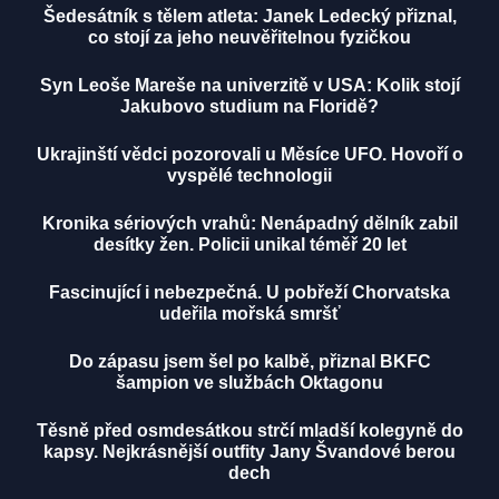
Šedesátník s tělem atleta: Janek Ledecký přiznal,
co stojí za jeho neuvěřitelnou fyzičkou
Syn Leoše Mareše na univerzitě v USA: Kolik stojí
Jakubovo studium na Floridě?
Ukrajinští vědci pozorovali u Měsíce UFO. Hovoří o
vyspělé technologii
Kronika sériových vrahů: Nenápadný dělník zabil
desítky žen. Policii unikal téměř 20 let
Fascinující i nebezpečná. U pobřeží Chorvatska
udeřila mořská smršť
Do zápasu jsem šel po kalbě, přiznal BKFC
šampion ve službách Oktagonu
Těsně před osmdesátkou strčí mladší kolegyně do
kapsy. Nejkrásnější outfity Jany Švandové berou
dech