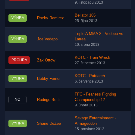
9. listopadu 2013
Bellator 105
VÝHRA
Rocky Ramirez
25. října 2013
Triple A MMA 2 - Vedepo vs.
VÝHRA
Joe Vedepo
Larrea
10. srpna 2013
KOTC - Train Wreck
PROHRA
Zak Ottow
27. července 2013
KOTC - Patriarch
VÝHRA
Bobby Ferrier
6. července 2013
FFC - Fearless Fighting
NC
Rodrigo Botti
Championship 12
9. února 2013
Savage Entertainment -
VÝHRA
Shane DeZee
Armageddon
15. prosince 2012