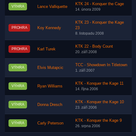
KTK 24 - Konquer the Cage
VÝHRA
Lance Valliquette
14. února 2009
KTK 23 - Konquer the Kage
PROHRA
Koy Kennedy
23
8. listopadu 2008
KTK 22 - Body Count
PROHRA
Karl Turek
20. září 2008
TCC - Showdown In Titletown
VÝHRA
Elvis Mutapcic
1. září 2007
KTK - Konquer the Kage 11
VÝHRA
Ryan Williams
14. října 2006
KTK - Konquer the Kage 10
VÝHRA
Donna Dresch
23. září 2006
KTK - Konquer the Kage 9
VÝHRA
Carly Peterson
26. srpna 2006