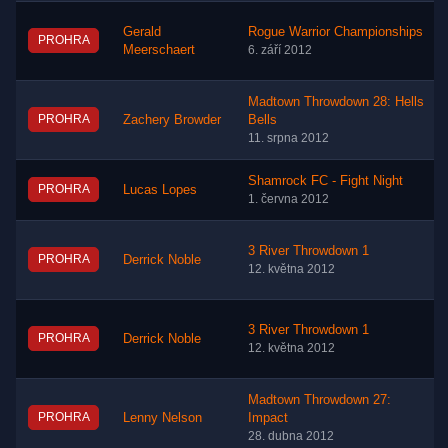
Gerald
Rogue Warrior Championships
PROHRA
Meerschaert
6. září 2012
Madtown Throwdown 28: Hells
PROHRA
Zachery Browder
Bells
11. srpna 2012
Shamrock FC - Fight Night
PROHRA
Lucas Lopes
1. června 2012
3 River Throwdown 1
PROHRA
Derrick Noble
12. května 2012
3 River Throwdown 1
PROHRA
Derrick Noble
12. května 2012
Madtown Throwdown 27:
PROHRA
Lenny Nelson
Impact
28. dubna 2012