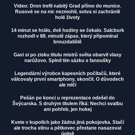
Video: Dron trefil nabitý Grad přímo do munice.
Rusové se na nic nezmohli, sotva si zachránili
holé životy
14 minut se hrálo, dvě hodiny se čekalo. Salcburk
rozhodl v 88. minutě zápas, který připomínal
brouzdaliště
Gavi si po zisku titulu mistrů světa obarvil vlasy
narůžovo. Splnil tím sázku s fanoušky
Legendární výrobce kapesních počítačů, které
válcovaly první smartphony, skončil. O důvodech
ale mlčí
Pešán po konci u reprezentace odešel do
Švýcarska. S druhým titulem říká: Nechci svatbu
ani pohřeb, jen hokej
Kvete v kupolích jako žádná jiná pokojovka. Stačí
ale trocha stínu a pětkovec přestane nasazovat
úplně