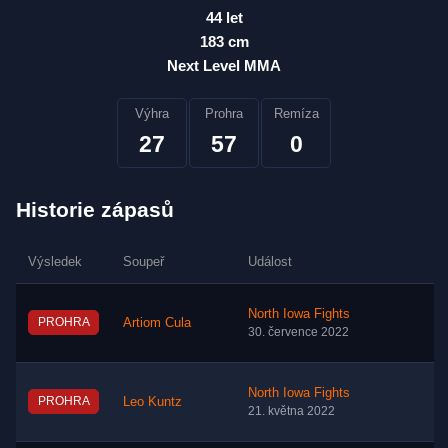
44 let
183 cm
Next Level MMA
Výhra
Prohra
Remíza
27
57
0
Historie zápasů
Výsledek
Soupeř
Událost
North Iowa Fights
PROHRA
Artiom Cula
30. července 2022
North Iowa Fights
PROHRA
Leo Kuntz
21. května 2022