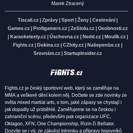
Marek Ztracený
Tiscali.cz
|
Zprávy
|
Sport
|
Ženy
|
Cestování
|
Games.cz
|
Profigamers.cz
|
ZeStolu.cz
|
Osobnosti.cz
|
Karaoketexty.cz
|
Úschovna.cz
|
Nedd.cz
|
Moulík.cz
|
Fights.cz
|
Dokina.cz
|
CZhity.cz
|
Našepeníze.cz
|
Srovnám.cz
|
StartupInsider.cz
Fights.cz je český sportovní web, který se zaměřuje na
MMA a veškeré dění kolem něj. Dočtete se zde novinky ze
světa mixed martial arts, o tom, jaké zápasy se chystají i
jak dopadly už proběhlé. Zaměřujeme se na českou i
zahraniční scénu, především pak organizace UFC,
Oktagon, XFN, One Championship, Rizin či Bellator.
Dozvíte se i víc ze zákulisí tréninku a přípravy bojovníků