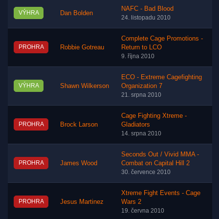
NAFC - Bad Blood
VÝHRA
Dan Bolden
24. listopadu 2010
Complete Cage Promotions -
PROHRA
Robbie Gotreau
Return to LCO
9. října 2010
ECO - Extreme Cagefighting
VÝHRA
Shawn Wilkerson
Organization 7
21. srpna 2010
Cage Fighting Xtreme -
PROHRA
Brock Larson
Gladiators
14. srpna 2010
Seconds Out / Vivid MMA -
PROHRA
James Wood
Combat on Capital Hill 2
30. července 2010
Xtreme Fight Events - Cage
PROHRA
Jesus Martinez
Wars 2
19. června 2010