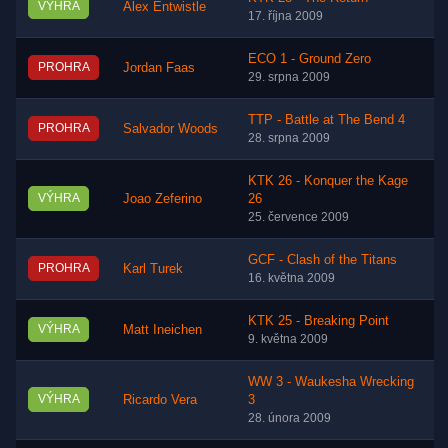
VÝHRA
Alex Entwistle
17. října 2009
ECO 1 - Ground Zero
PROHRA
Jordan Faas
29. srpna 2009
TTP - Battle at The Bend 4
PROHRA
Salvador Woods
28. srpna 2009
KTK 26 - Konquer the Kage
VÝHRA
Joao Zeferino
26
25. července 2009
GCF - Clash of the Titans
PROHRA
Karl Turek
16. května 2009
KTK 25 - Breaking Point
VÝHRA
Matt Ineichen
9. května 2009
WW 3 - Waukesha Wrecking
VÝHRA
Ricardo Vera
3
28. února 2009