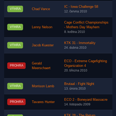
IC - Iowa Challenge 58
VÝHRA
Chad Vance
12. června 2010
Cage Conflict Championships
VÝHRA
Lenny Nelson
- Mothers Day Mayhem
8. května 2010
KTK 31 - Immortality
VÝHRA
Jacob Kuester
24. dubna 2010
ECO - Extreme Cagefighting
Gerald
PROHRA
Organization 4
Meerschaert
20. března 2010
Brutaal - Fight Night
VÝHRA
Morrison Lamb
13. února 2010
ECO 2 - Boneyard Massacre
PROHRA
Tavares Hunter
14. listopadu 2009
KTK 28 - The Return