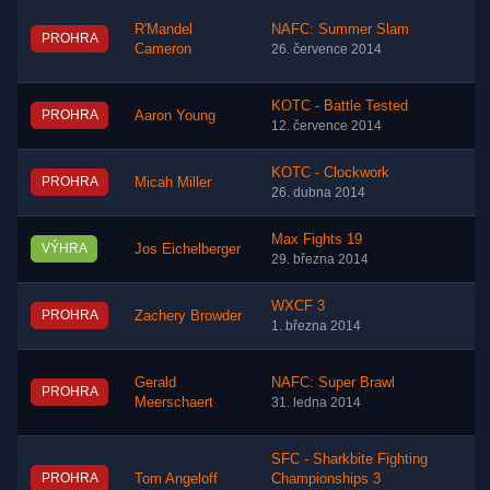
R'Mandel
NAFC: Summer Slam
PROHRA
Cameron
26. července 2014
KOTC - Battle Tested
PROHRA
Aaron Young
12. července 2014
KOTC - Clockwork
PROHRA
Micah Miller
26. dubna 2014
Max Fights 19
VÝHRA
Jos Eichelberger
29. března 2014
WXCF 3
PROHRA
Zachery Browder
1. března 2014
Gerald
NAFC: Super Brawl
PROHRA
Meerschaert
31. ledna 2014
SFC - Sharkbite Fighting
PROHRA
Tom Angeloff
Championships 3