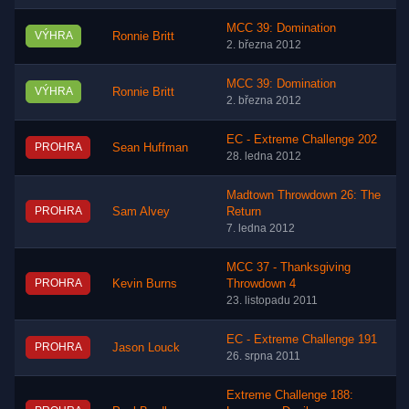
MCC 39: Domination
VÝHRA
Ronnie Britt
2. března 2012
MCC 39: Domination
VÝHRA
Ronnie Britt
2. března 2012
EC - Extreme Challenge 202
PROHRA
Sean Huffman
28. ledna 2012
Madtown Throwdown 26: The
PROHRA
Sam Alvey
Return
7. ledna 2012
MCC 37 - Thanksgiving
PROHRA
Kevin Burns
Throwdown 4
23. listopadu 2011
EC - Extreme Challenge 191
PROHRA
Jason Louck
26. srpna 2011
Extreme Challenge 188: