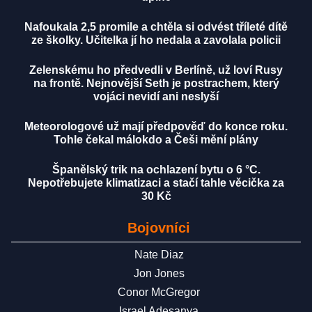
Nafoukala 2,5 promile a chtěla si odvést tříleté dítě
ze školky. Učitelka jí ho nedala a zavolala policii
Zelenskému ho předvedli v Berlíně, už loví Rusy
na frontě. Nejnovější Seth je postrachem, který
vojáci nevidí ani neslyší
Meteorologové už mají předpověď do konce roku.
Tohle čekal málokdo a Češi mění plány
Španělský trik na ochlazení bytu o 6 °C.
Nepotřebujete klimatizaci a stačí tahle věcička za
30 Kč
Bojovníci
Nate Diaz
Jon Jones
Conor McGregor
Israel Adesanya