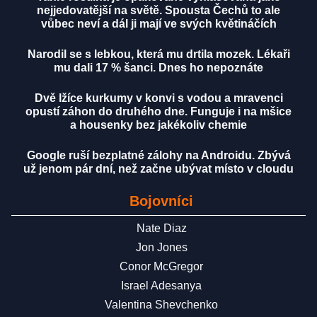
nejjedovatější na světě. Spousta Čechů to ale
vůbec neví a dál ji mají ve svých květináčích
Narodil se s lebkou, která mu drtila mozek. Lékaři
mu dali 17 % šanci. Dnes ho nepoznáte
Dvě lžíce kurkumy v konvi s vodou a mravenci
opustí záhon do druhého dne. Funguje i na mšice
a housenky bez jakékoliv chemie
Google ruší bezplatné zálohy na Androidu. Zbývá
už jenom pár dní, než začne ubývat místo v cloudu
Bojovníci
Nate Diaz
Jon Jones
Conor McGregor
Israel Adesanya
Valentina Shevchenko