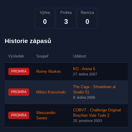
Výhra
Prohra
Remíza
0
3
0
Historie zápasů
Výsledek
Soupeř
Událost
KO - Arena 6
PROHRA
Ronny Markes
27. ledna 2007
The Cage - Showdown at
PROHRA
Mikko Koivumaki
Studio 51
8. ledna 2006
COBVT - Challenge Original
Alessandro
PROHRA
Brazilian Vale Tudo 2
Sereni
20. prosince 2003