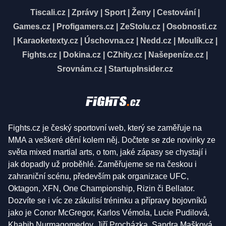
Tiscali.cz
|
Zprávy
|
Sport
|
Ženy
|
Cestování
|
Games.cz
|
Profigamers.cz
|
ZeStolu.cz
|
Osobnosti.cz
|
Karaoketexty.cz
|
Úschovna.cz
|
Nedd.cz
|
Moulík.cz
|
Fights.cz
|
Dokina.cz
|
CZhity.cz
|
Našepeníze.cz
|
Srovnám.cz
|
StartupInsider.cz
Fights.cz je český sportovní web, který se zaměřuje na
MMA a veškeré dění kolem něj. Dočtete se zde novinky ze
světa mixed martial arts, o tom, jaké zápasy se chystají i
jak dopadly už proběhlé. Zaměřujeme se na českou i
zahraniční scénu, především pak organizace UFC,
Oktagon, XFN, One Championship, Rizin či Bellator.
Dozvíte se i víc ze zákulisí tréninku a přípravy bojovníků
jako je Conor McGregor, Karlos Vémola, Lucie Pudilová,
Khabib Nurmagomedov, Jiří Procházka, Sandra Mašková