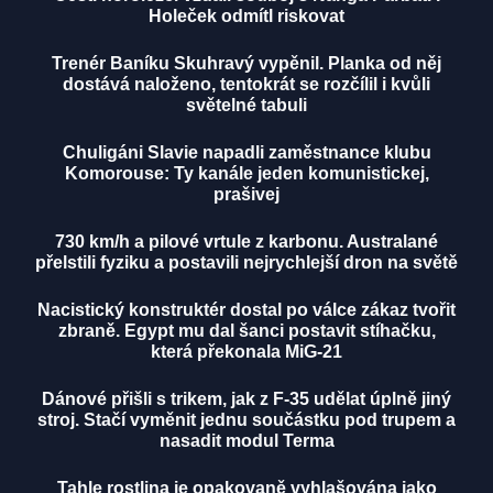
Holeček odmítl riskovat
Trenér Baníku Skuhravý vypěnil. Planka od něj
dostává naloženo, tentokrát se rozčílil i kvůli
světelné tabuli
Chuligáni Slavie napadli zaměstnance klubu
Komorouse: Ty kanále jeden komunistickej,
prašivej
730 km/h a pilové vrtule z karbonu. Australané
přelstili fyziku a postavili nejrychlejší dron na světě
Nacistický konstruktér dostal po válce zákaz tvořit
zbraně. Egypt mu dal šanci postavit stíhačku,
která překonala MiG-21
Dánové přišli s trikem, jak z F-35 udělat úplně jiný
stroj. Stačí vyměnit jednu součástku pod trupem a
nasadit modul Terma
Tahle rostlina je opakovaně vyhlašována jako