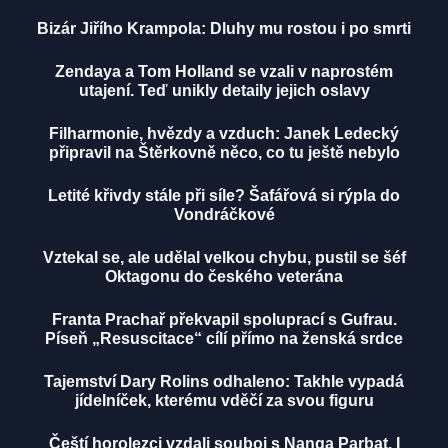
Bizár Jiřího Krampola: Dluhy mu rostou i po smrti
Zendaya a Tom Holland se vzali v naprostém
utajení. Teď unikly detaily jejich oslavy
Filharmonie, hvězdy a vzduch: Janek Ledecký
připravil na Štěrkovně něco, co tu ještě nebylo
Letité křivdy stále při síle? Šafářová si rýpla do
Vondráčkové
Vztekal se, ale udělal velkou chybu, pustil se šéf
Oktagonu do českého veterána
Franta Prachař překvapil spoluprací s Gufrau.
Píseň „Resuscitace“ cílí přímo na ženská srdce
Tajemství Dary Rolins odhaleno: Takhle vypadá
jídelníček, kterému vděčí za svou figuru
Čeští horolezci vzdali souboj s Nanga Parbat. I