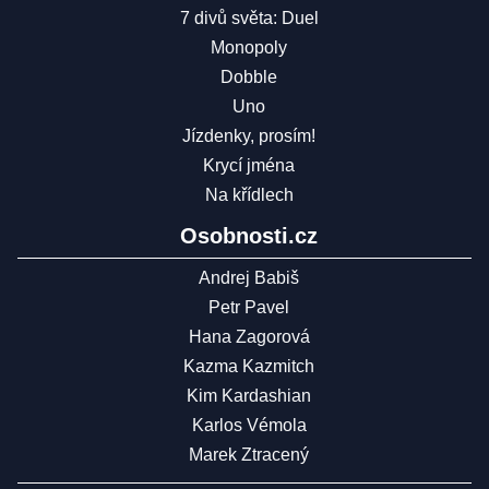
7 divů světa: Duel
Monopoly
Dobble
Uno
Jízdenky, prosím!
Krycí jména
Na křídlech
Osobnosti.cz
Andrej Babiš
Petr Pavel
Hana Zagorová
Kazma Kazmitch
Kim Kardashian
Karlos Vémola
Marek Ztracený