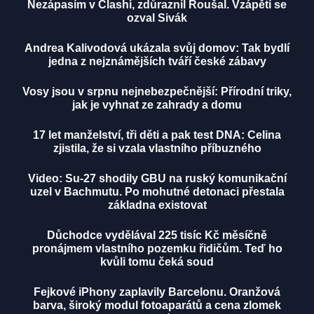
Nezápasím v Clashi, zdůraznil Roušal. Vzápětí se
ozval Sivák
Andrea Kalivodová ukázala svůj domov: Tak bydlí
jedna z nejznámějších tváří české zábavy
Vosy jsou v srpnu nejnebezpečnější: Přírodní triky,
jak je vyhnat ze zahrady a domu
17 let manželství, tři děti a pak test DNA: Celina
zjistila, že si vzala vlastního příbuzného
Video: Su-27 shodily GBU na ruský komunikační
uzel v Bachmutu. Po mohutné detonaci přestala
základna existovat
Důchodce vydělával 225 tisíc Kč měsíčně
pronájmem vlastního pozemku řidičům. Teď ho
kvůli tomu čeká soud
Fejkové iPhony zaplavily Barcelonu. Oranžová
barva, široký modul fotoaparátů a cena zlomek