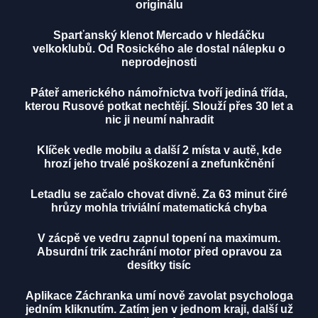
originálu
Sparťanský klenot Mercado v hledáčku
velkoklubů. Od Rosického ale dostal nálepku o
neprodejnosti
Páteř amerického námořnictva tvoří jediná třída,
kterou Rusové potkat nechtějí. Slouží přes 30 let a
nic ji neumí nahradit
Klíček vedle mobilu a další 2 místa v autě, kde
hrozí jeho trvalé poškození a znefunkčnění
Letadlu se začalo chovat divně. Za 63 minut čiré
hrůzy mohla triviální matematická chyba
V zácpě ve vedru zapnul topení na maximum.
Absurdní trik zachrání motor před opravou za
desítky tisíc
Aplikace Záchranka umí nově zavolat psychologa
jedním kliknutím. Zatím jen v jednom kraji, další už