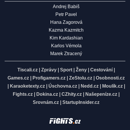
Andrej Babiš
Petr Pavel
Hana Zagorová
Kazma Kazmitch
Kim Kardashian
Karlos Vémola
Marek Ztracený
Tiscali.cz
|
Zprávy
|
Sport
|
Ženy
|
Cestování
|
Games.cz
|
Profigamers.cz
|
ZeStolu.cz
|
Osobnosti.cz
|
Karaoketexty.cz
|
Úschovna.cz
|
Nedd.cz
|
Moulík.cz
|
Fights.cz
|
Dokina.cz
|
CZhity.cz
|
Našepeníze.cz
|
Srovnám.cz
|
StartupInsider.cz