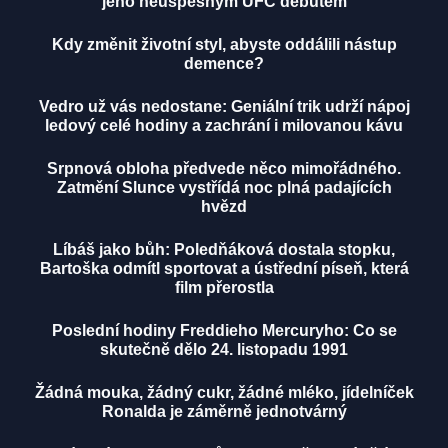
jeho neúspěšným UFC debutem
Kdy změnit životní styl, abyste oddálili nástup
demence?
Vedro už vás nedostane: Geniální trik udrží nápoj
ledový celé hodiny a zachrání i milovanou kávu
Srpnová obloha předvede něco mimořádného.
Zatmění Slunce vystřídá noc plná padajících
hvězd
Líbáš jako bůh: Poledňáková dostala stopku,
Bartoška odmítl sportovat a ústřední píseň, která
film přerostla
Poslední hodiny Freddieho Mercuryho: Co se
skutečně dělo 24. listopadu 1991
Žádná mouka, žádný cukr, žádné mléko, jídelníček
Ronalda je záměrně jednotvárný