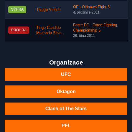
OF - Okinawa Fight 3
VÝHRA
Thiago Vinhas
4. prosince 2011
Force FC - Force Fighting
Tiago Candido
PROHRA
Championship 5
Machado Silva
29. října 2011
Organizace
UFC
Oktagon
Clash of The Stars
PFL