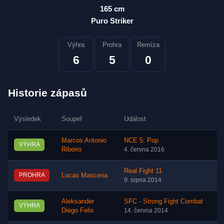
165 cm
Puro Striker
Výhra
Prohra
Remíza
6
5
0
Historie zápasů
Výsledek
Soupeř
Událost
Marcos Antonio
NCE 5: Pop
VÝHRA
Ribeiro
4. června 2016
Real Fight 11
PROHRA
Lucas Mascena
9. srpna 2014
Aleksander
SFC - Strong Fight Combat
VÝHRA
Diego Felix
14. června 2014