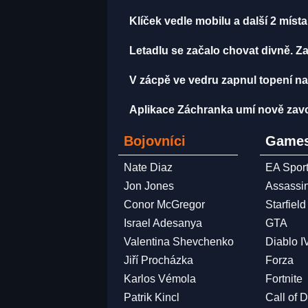
Klíček vedle mobilu a další 2 míst
Letadlu se začalo chovat divně. Za
V zácpě ve vedru zapnul topení na
Aplikace Záchranka umí nově zavola
Bojovníci
Games
Nate Diaz
EA Spor
Jon Jones
Assassi
Conor McGregor
Starfield
Israel Adesanya
GTA
Valentina Shevchenko
Diablo I
Jiří Procházka
Forza
Karlos Vémola
Fortnite
Patrik Kincl
Call of 