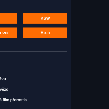
KSW
riors
Rizin
kávu
hvězd
 film přerostla