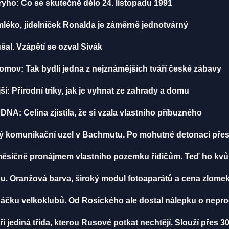
yho: Co se skutečně dělo 24. listopadu 1991
léko, jídelníček Ronalda je záměrně jednotvárný
šal. Vzápětí se ozval Sivák
mov: Tak bydlí jedna z nejznámějších tváří české zábavy
: Přírodní triky, jak je vyhnat ze zahrady a domu
st DNA: Celina zjistila, že si vzala vlastního příbuzného
ý komunikační uzel v Bachmutu. Po mohutné detonaci přest
měsíčně pronájmem vlastního pozemku řidičům. Teď ho kvů
u. Oranžová barva, široký modul fotoaparátů a cena zlomek
áčku velkoklubů. Od Rosického ale dostal nálepku o nepro
jediná třída, kterou Rusové potkat nechtějí. Slouží přes 30 