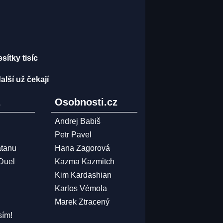
ítky tisíc
lší už čekají
z
Osobnosti.cz
Andrej Babiš
Petr Pavel
atanu
Hana Zagorová
 Duel
Kazma Kazmitch
Kim Kardashian
Karlos Vémola
Marek Ztracený
sím!