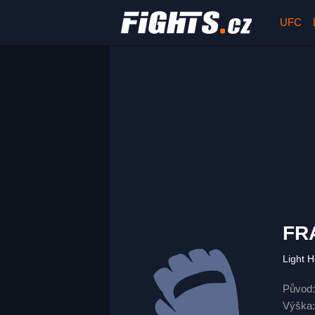
UFC
FR
Light 
Původ:
Výška: