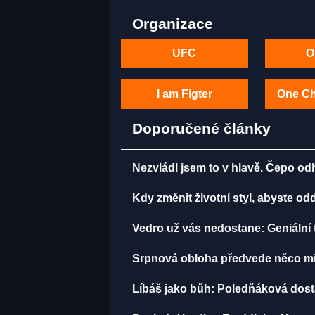
Organizace
UFC
O
I am Figter
One C
Doporučené články
Nezvládl jsem to v hlavě. Čepo o
Kdy změnit životní styl, abyste o
Vedro už vás nedostane: Geniální t
Srpnová obloha předvede něco mi
Líbáš jako bůh: Poledňáková dostal