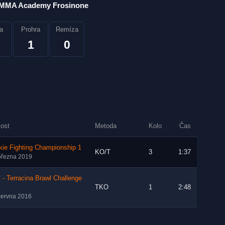
MMA Academy Frosinone
a
Prohra
Remíza
1
0
lost
Metoda
Kolo
Čas
ie Fighting Championship 1
KO/T
3
1:37
března 2019
- Terracina Brawl Challenge
TKO
1
2:48
června 2016