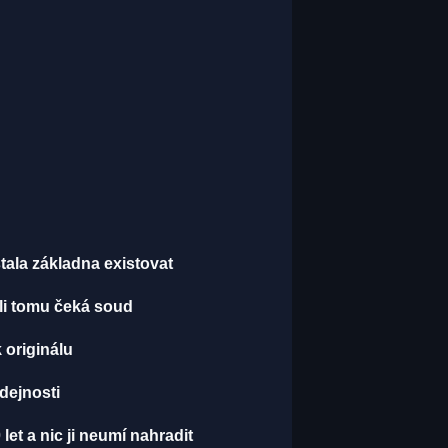
ala základna existovat
li tomu čeká soud
 originálu
dejnosti
let a nic ji neumí nahradit