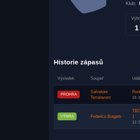
Klub:
Výhr
1
Historie zápasů
Výsledek
Soupeř
Udá
Salvatore
Rook
PROHRA
Terralavoro
16. 
TBC 
VÝHRA
Federico Biagetti
1
12. 