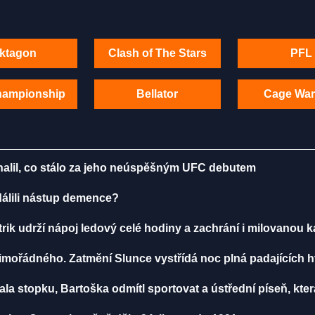
ktagon
Clash of The Stars
PFL
hampionship
Bellator
Cage War
dhalil, co stálo za jeho neúspěšným UFC debutem
ddálili nástup demence?
rik udrží nápoj ledový celé hodiny a zachrání i milovanou 
mořádného. Zatmění Slunce vystřídá noc plná padajících 
a stopku, Bartoška odmítl sportovat a ústřední píseň, která