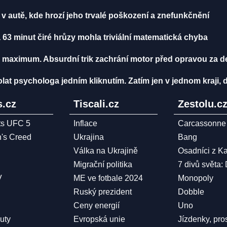
a v autě, kde hrozí jeho trvalé poškození a znefunkčnění
 63 minut čiré hrůzy mohla triviální matematická chyba
 maximum. Absurdní trik zachrání motor před opravou za des
t psychologa jedním kliknutím. Zatím jen v jednom kraji, da
.cz
Tiscali.cz
Zestolu.c
ts UFC 5
Inflace
Carcassonne
n's Creed
Ukrajina
Bang
Válka na Ukrajině
Osadníci z K
Migrační politika
7 divů světa:
V
ME ve fotbale 2024
Monopoly
Ruský prezident
Dobble
Ceny energií
Uno
Duty
Evropská unie
Jízdenky, pro