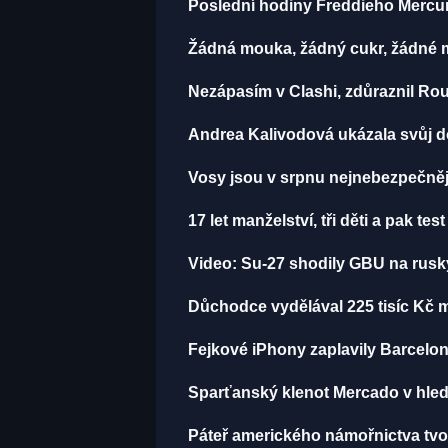
Poslední hodiny Freddieho Mercur
Žádná mouka, žádný cukr, žádné m
Nezápasím v Clashi, zdůraznil Rou
Andrea Kalivodová ukázala svůj do
Vosy jsou v srpnu nejnebezpečnější
17 let manželství, tři děti a pak te
Video: Su-27 shodily GBU na rusk
Důchodce vydělával 225 tisíc Kč 
Fejkové iPhony zaplavily Barcelon
Sparťanský klenot Mercado v hled
Páteř amerického námořnictva tvoří 