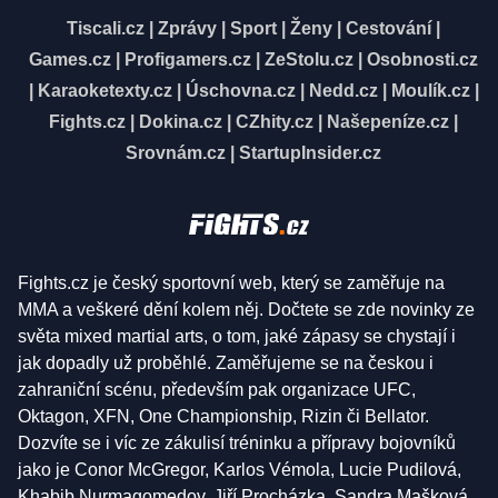
Tiscali.cz
|
Zprávy
|
Sport
|
Ženy
|
Cestování
|
Games.cz
|
Profigamers.cz
|
ZeStolu.cz
|
Osobnosti.cz
|
Karaoketexty.cz
|
Úschovna.cz
|
Nedd.cz
|
Moulík.cz
|
Fights.cz
|
Dokina.cz
|
CZhity.cz
|
Našepeníze.cz
|
Srovnám.cz
|
StartupInsider.cz
Fights.cz je český sportovní web, který se zaměřuje na
MMA a veškeré dění kolem něj. Dočtete se zde novinky ze
světa mixed martial arts, o tom, jaké zápasy se chystají i
jak dopadly už proběhlé. Zaměřujeme se na českou i
zahraniční scénu, především pak organizace UFC,
Oktagon, XFN, One Championship, Rizin či Bellator.
Dozvíte se i víc ze zákulisí tréninku a přípravy bojovníků
jako je Conor McGregor, Karlos Vémola, Lucie Pudilová,
Khabib Nurmagomedov, Jiří Procházka, Sandra Mašková