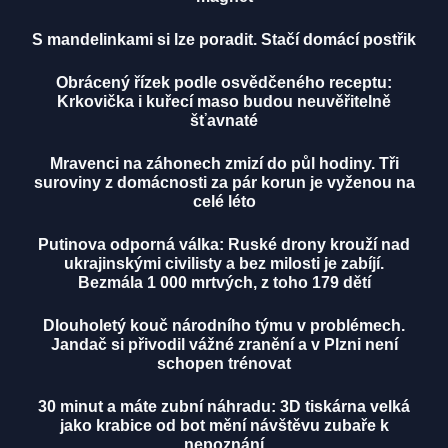
S mandelinkami si lze poradit. Stačí domácí postřik
Obrácený řízek podle osvědčeného receptu:
Krkovička i kuřecí maso budou neuvěřitelně
šťavnaté
Mravenci na záhonech zmizí do půl hodiny. Tři
suroviny z domácnosti za pár korun je vyženou na
celé léto
Putinova odporná válka: Ruské drony krouží nad
ukrajinskými civilisty a bez milosti je zabíjí.
Bezmála 1 000 mrtvých, z toho 179 dětí
Dlouholetý kouč národního týmu v problémech.
Jandač si přivodil vážné zranění a v Plzni není
schopen trénovat
30 minut a máte zubní náhradu: 3D tiskárna velká
jako krabice od bot mění návštěvu zubaře k
nepoznání