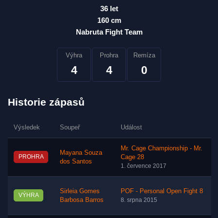
36 let
160 cm
Nabruta Fight Team
Výhra
Prohra
Remíza
4
4
0
Historie zápasů
Výsledek
Soupeř
Událost
Mr. Cage Championship - Mr.
Mayana Souza
PROHRA
Cage 28
dos Santos
1. července 2017
Sirleia Gomes
POF - Personal Open Fight 8
VÝHRA
Barbosa Barros
8. srpna 2015