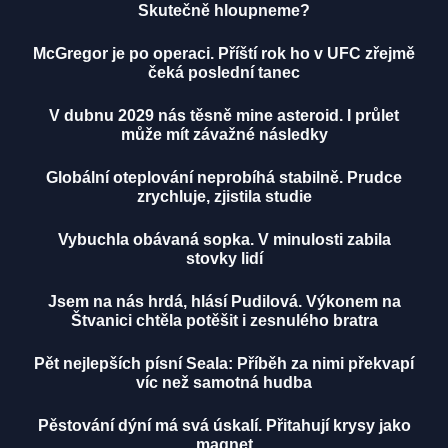
Skutečně hloupneme?
McGregor je po operaci. Příští rok ho v UFC zřejmě
čeká poslední tanec
V dubnu 2029 nás těsně mine asteroid. I průlet
může mít závažné následky
Globální oteplování neprobíhá stabilně. Prudce
zrychluje, zjistila studie
Vybuchla obávaná sopka. V minulosti zabila
stovky lidí
Jsem na nás hrdá, hlásí Pudilová. Výkonem na
Štvanici chtěla potěšit i zesnulého bratra
Pět nejlepších písní Seala: Příběh za nimi překvapí
víc než samotná hudba
Pěstování dýní má svá úskalí. Přitahují krysy jako
magnet