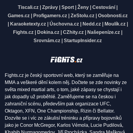
Tiscali.cz
|
Zprávy
|
Sport
|
Ženy
|
Cestování
|
Games.cz
|
Profigamers.cz
|
ZeStolu.cz
|
Osobnosti.cz
|
Karaoketexty.cz
|
Úschovna.cz
|
Nedd.cz
|
Moulík.cz
|
Fights.cz
|
Dokina.cz
|
CZhity.cz
|
Našepeníze.cz
|
Srovnám.cz
|
StartupInsider.cz
Fights.cz je český sportovní web, který se zaměřuje na
MMA a veškeré dění kolem něj. Dočtete se zde novinky ze
světa mixed martial arts, o tom, jaké zápasy se chystají i
jak dopadly už proběhlé. Zaměřujeme se na českou i
zahraniční scénu, především pak organizace UFC,
Oktagon, XFN, One Championship, Rizin či Bellator.
Dozvíte se i víc ze zákulisí tréninku a přípravy bojovníků
jako je Conor McGregor, Karlos Vémola, Lucie Pudilová,
Khabib Nurmagomedov, Jiří Procházka, Sandra Mašková