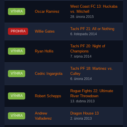
West Coast FC 13: Huckaba
VÝHRA
Oscar Ramirez
vs. Mitchell
28. února 2015
Tachi PF 21: All or Nothing
PROHRA
Willie Gates
6. listopadu 2014
Tachi PF 20: Night of
VÝHRA
Ryan Hollis
Champions
7. srpna 2014
Tachi PF 18: Martinez vs.
VÝHRA
Cedric Ingargiola
Culley
6. února 2014
Rogue Fights 22: Ultimate
VÝHRA
Robert Schepps
River Throwdown
13. dubna 2013
Andrew
Dragon House 13
VÝHRA
Valladerez
2. února 2013