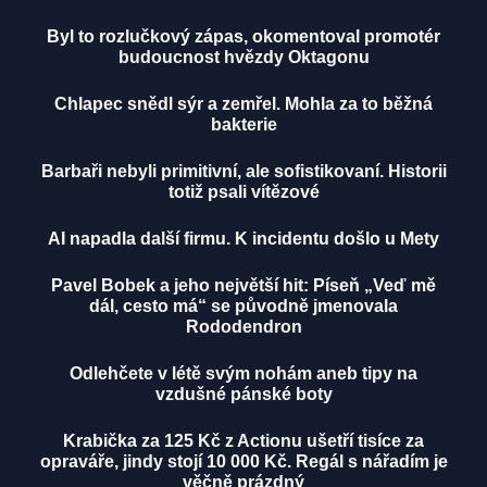
Byl to rozlučkový zápas, okomentoval promotér
budoucnost hvězdy Oktagonu
Chlapec snědl sýr a zemřel. Mohla za to běžná
bakterie
Barbaři nebyli primitivní, ale sofistikovaní. Historii
totiž psali vítězové
AI napadla další firmu. K incidentu došlo u Mety
Pavel Bobek a jeho největší hit: Píseň „Veď mě
dál, cesto má“ se původně jmenovala
Rododendron
Odlehčete v létě svým nohám aneb tipy na
vzdušné pánské boty
Krabička za 125 Kč z Actionu ušetří tisíce za
opraváře, jindy stojí 10 000 Kč. Regál s nářadím je
věčně prázdný