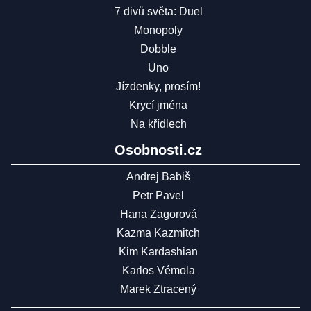
7 divů světa: Duel
Monopoly
Dobble
Uno
Jízdenky, prosím!
Krycí jména
Na křídlech
Osobnosti.cz
Andrej Babiš
Petr Pavel
Hana Zagorová
Kazma Kazmitch
Kim Kardashian
Karlos Vémola
Marek Ztracený