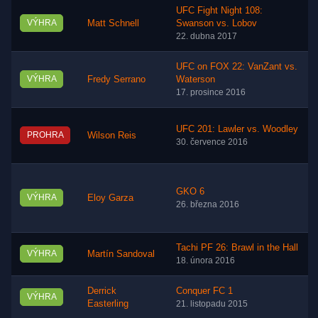
UFC Fight Night 108:
VÝHRA
Matt Schnell
Swanson vs. Lobov
22. dubna 2017
UFC on FOX 22: VanZant vs.
VÝHRA
Fredy Serrano
Waterson
17. prosince 2016
UFC 201: Lawler vs. Woodley
PROHRA
Wilson Reis
30. července 2016
GKO 6
VÝHRA
Eloy Garza
26. března 2016
Tachi PF 26: Brawl in the Hall
VÝHRA
Martín Sandoval
18. února 2016
Derrick
Conquer FC 1
VÝHRA
Easterling
21. listopadu 2015