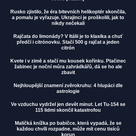
Rusko zjistilo, že éra bitevních helikoptér skončila,
a pomalu je vyřazuje. Ukrajinci je proškolili, jak to
nikdy nečekali
Rajčata do limonády? V Itálii je to klasika a chuť
předčí i citrónovku. Stačí 500 g rajčat a jeden
citrón
Kvete i v zimě a stačí mu kousek kořínku. Ptačinec
žabinec je noční můra zahrádkářů, dá se ho ale
zbavit
Nejhloupější znamení zvěrokruhu: 4 hlupáci dle
astrologie
Ve vzduchu vydržel jen devět minut. Let Tu-154 se
115 lidmi skončil katastrofou
Maličká knížka po babičce, která vypadá, že se
každou chvíli rozpadne, může mít cenu tisíců
korun