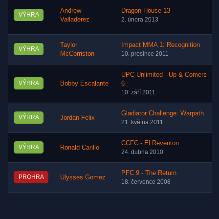
Andrew
Dragon House 13
VÝHRA
Valladerez
2. února 2013
Taylor
Impact MMA 1: Recognition
VÝHRA
McCorriston
10. prosince 2011
UPC Unlimited - Up & Comers
VÝHRA
Bobby Escalante
6
10. září 2011
Gladiator Challenge: Warpath
VÝHRA
Jordan Felix
21. května 2011
CCFC - El Reventon
VÝHRA
Ronald Carillo
24. dubna 2010
PFC 9 - The Return
PROHRA
Ulysses Gomez
18. července 2008