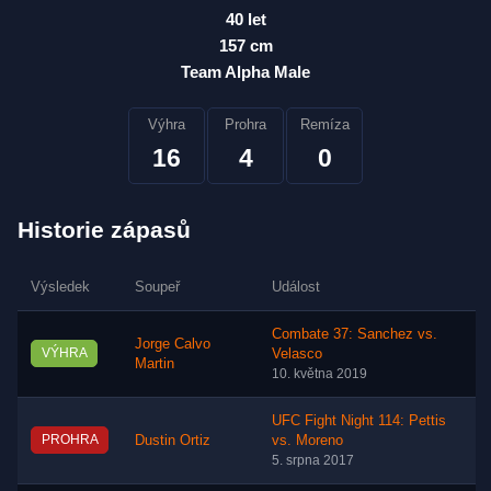
40 let
157 cm
Team Alpha Male
Výhra
Prohra
Remíza
16
4
0
Historie zápasů
Výsledek
Soupeř
Událost
Combate 37: Sanchez vs.
Jorge Calvo
VÝHRA
Velasco
Martin
10. května 2019
UFC Fight Night 114: Pettis
PROHRA
Dustin Ortiz
vs. Moreno
5. srpna 2017