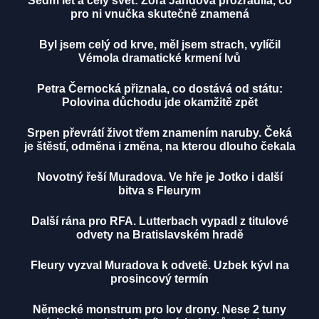
Sedm let a celý svět: Zora Jandová prozradila, co
pro ni vnučka skutečně znamená
Byl jsem celý od krve, měl jsem strach, vylíčil
Vémola dramatické krmení lvů
Petra Černocká přiznala, co dostává od státu:
Polovina důchodu jde okamžitě zpět
Srpen převrátí život třem znamením naruby. Čeká
je štěstí, odměna i změna, na kterou dlouho čekala
Novotný řeší Muradova. Ve hře je Jotko i další
bitva s Fleurym
Další rána pro RFA. Lutterbach vypadl z titulové
odvety na Bratislavském hradě
Fleury vyzval Muradova k odvetě. Uzbek kývl na
prosincový termín
Německé monstrum pro lov drony. Nese 2 tuny