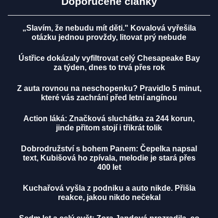
Doporučené články
„Slavím, že nebudu mít děti." Kovalová vyřešila
otázku jednou provždy, litovat prý nebude
Ústřice dokázaly vyfiltrovat celý Chesapeake Bay
za týden, dnes to trvá přes rok
Z auta rovnou na neschopenku? Pravidlo 5 minut,
které vás zachrání před letní angínou
Action láká: Značková sluchátka za 244 korun,
jinde přitom stojí i třikrát tolik
Dobrodružství s bohem Panem: Čepelka napsal
text, Kubišová ho zpívala, melodie je stará přes
400 let
Kuchařová vyšla z podniku a auto nikde. Přišla
reakce, jakou nikdo nečekal