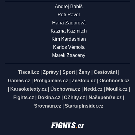
Andrej Babiš
Petr Pavel
Hana Zagorová
Kazma Kazmitch
Kim Kardashian
Karlos Vémola
Marek Ztracený
Tiscali.cz
|
Zprávy
|
Sport
|
Ženy
|
Cestování
|
Games.cz
|
Profigamers.cz
|
ZeStolu.cz
|
Osobnosti.cz
|
Karaoketexty.cz
|
Úschovna.cz
|
Nedd.cz
|
Moulík.cz
|
Fights.cz
|
Dokina.cz
|
CZhity.cz
|
Našepeníze.cz
|
Srovnám.cz
|
StartupInsider.cz