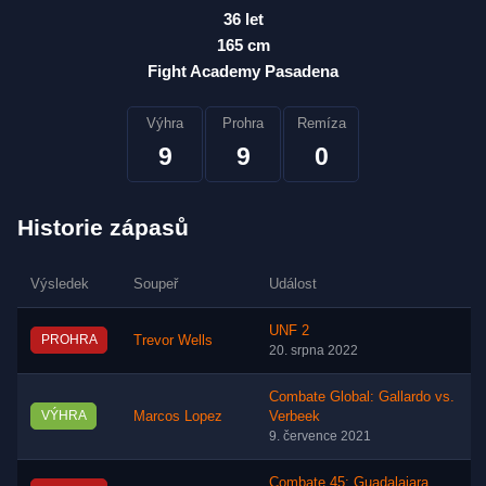
36 let
165 cm
Fight Academy Pasadena
Výhra
Prohra
Remíza
9
9
0
Historie zápasů
Výsledek
Soupeř
Událost
UNF 2
PROHRA
Trevor Wells
20. srpna 2022
Combate Global: Gallardo vs.
VÝHRA
Marcos Lopez
Verbeek
9. července 2021
Combate 45: Guadalajara