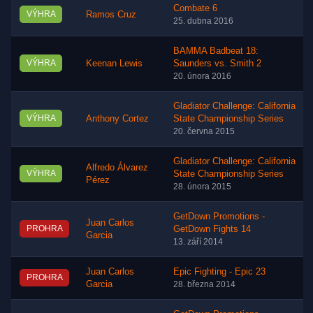
Combate 6
VÝHRA
Ramos Cruz
25. dubna 2016
BAMMA Badbeat 18:
VÝHRA
Keenan Lewis
Saunders vs. Smith 2
20. února 2016
Gladiator Challenge: California
VÝHRA
Anthony Cortez
State Championship Series
20. června 2015
Gladiator Challenge: California
Alfredo Álvarez
VÝHRA
State Championship Series
Pérez
28. února 2015
GetDown Promotions -
Juan Carlos
PROHRA
GetDown Fights 14
Garcia
13. září 2014
Juan Carlos
Epic Fighting - Epic 23
PROHRA
Garcia
28. března 2014