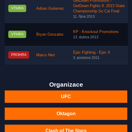
GetDown Promotions -
GetDown Fights 9: 2013 State
VÝHRA
Adrian Gutierrez
Championship So Cal Final
11. října 2013
KP - Knockout Promotions
VÝHRA
Bryan Gonzalez
13. dubna 2013
Epic Fighting - Epic 9
PROHRA
Marco Neri
3. prosince 2011
Organizace
UFC
Oktagon
Clash of The Stars