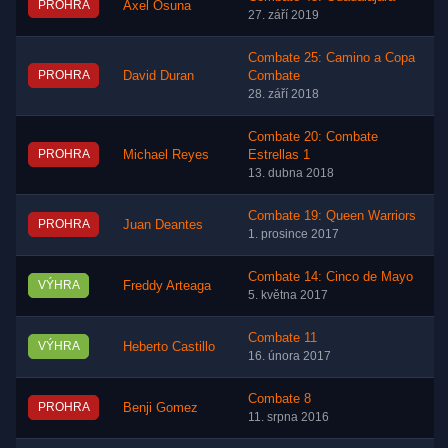
PROHRA
Axel Osuna
27. září 2019
Combate 25: Camino a Copa
PROHRA
David Duran
Combate
28. září 2018
Combate 20: Combate
PROHRA
Michael Reyes
Estrellas 1
13. dubna 2018
Combate 19: Queen Warriors
PROHRA
Juan Deantes
1. prosince 2017
Combate 14: Cinco de Mayo
VÝHRA
Freddy Arteaga
5. května 2017
Combate 11
VÝHRA
Heberto Castillo
16. února 2017
Combate 8
PROHRA
Benji Gomez
11. srpna 2016