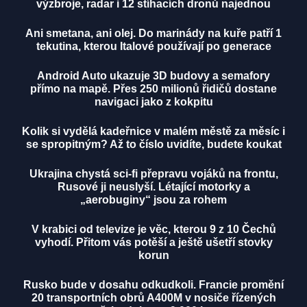
výzbroje, radar i 12 stíhacích dronů najednou
Ani smetana, ani olej. Do marinády na kuře patří 1
tekutina, kterou Italové používají po generace
Android Auto ukazuje 3D budovy a semafory
přímo na mapě. Přes 250 milionů řidičů dostane
navigaci jako z kokpitu
Kolik si vydělá kadeřnice v malém městě za měsíc i
se spropitným? Až to číslo uvidíte, budete koukat
Ukrajina chystá sci-fi přepravu vojáků na frontu,
Rusové ji neuslyší. Létající motorky a
„aerobuginy“ jsou za rohem
V krabici od televize je věc, kterou 9 z 10 Čechů
vyhodí. Přitom vás potěší a ještě ušetří stovky
korun
Rusko bude v dosahu odkudkoli. Francie promění
20 transportních obrů A400M v nosiče řízených