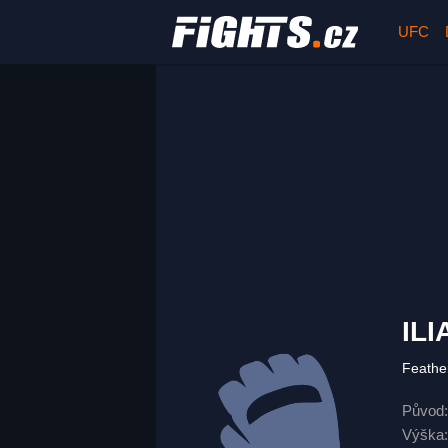
UFC
IL
Feathe
Původ:
Výška: