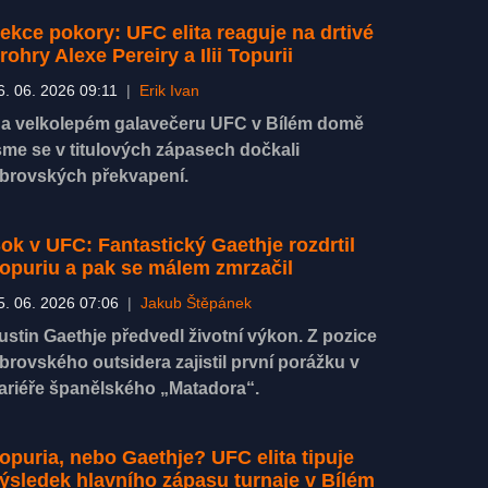
ekce pokory: UFC elita reaguje na drtivé
rohry Alexe Pereiry a Ilii Topurii
6. 06. 2026 09:11
|
Erik Ivan
a velkolepém galavečeru UFC v Bílém domě
sme se v titulových zápasech dočkali
brovských překvapení.
ok v UFC: Fantastický Gaethje rozdrtil
opuriu a pak se málem zmrzačil
5. 06. 2026 07:06
|
Jakub Štěpánek
ustin Gaethje předvedl životní výkon. Z pozice
brovského outsidera zajistil první porážku v
ariéře španělského „Matadora“.
opuria, nebo Gaethje? UFC elita tipuje
ýsledek hlavního zápasu turnaje v Bílém