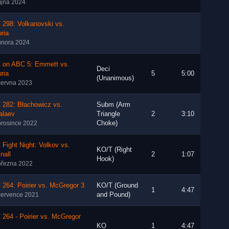
října 2024
 298: Volkanovski vs.
ria
února 2024
 on ABC 5: Emmett vs.
Deci
ria
5
5:00
(Unanimous)
června 2023
 282: Błachowicz vs.
Subm (Arm
alaev
Triangle
2
3:10
Choke)
prosince 2022
Fight Night: Volkov vs.
KO/T (Right
nall
2
1:07
Hook)
března 2022
264: Poirier vs. McGregor 3
KO/T (Ground
1
4:47
and Pound)
července 2021
264 - Poirier vs. McGregor
KO
1
4:47