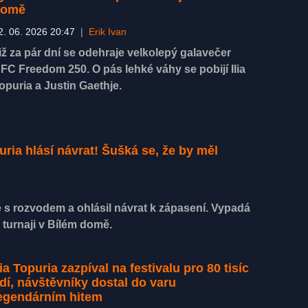
domě
2. 06. 2026 20:47
|
Erik Ivan
iž za pár dní se odehraje velkolepý galavečer
FC Freedom 250. O pás lehké váhy se pobijí Ilia
opuria a Justin Gaethje.
uria hlásí návrat! Šušká se, že by měl
é s rozvodem a ohlásil návrat k zápasení. Vypadá
turnaji v Bílém domě.
lia Topuria zazpíval na festivalu pro 80 tisíc
idí, návštěvníky dostal do varu
egendárním hitem