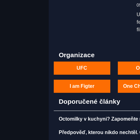
0
U
f
f
Organizace
UFC
O
I am Figter
One C
Doporučené články
Octomilky v kuchyni? Zapomeňte na
Předpověď, kterou nikdo nechtěl.