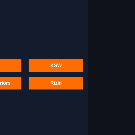
KSW
riors
Rizin