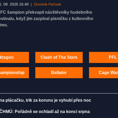
5. 08. 2025 16:40
|
Dominik Pařízek
FC šampion překvapil návštěvníky hudebního
estivalu, když jim zazpíval písničku z kultovního
ilmu.
ktagon
Clash of The Stars
PFL
hampionship
Bellator
Cage War
 plácačku, trik za korunu je vyhubí přes noc
 ČHMÚ: Pořádně se ochladí až na konci srpna