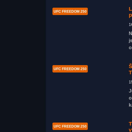
L
UFC FREEDOM 250
p
1
N
j
o
Š
UFC FREEDOM 250
T
1
J
o
k
T
UFC FREEDOM 250
v