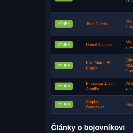
28. 
Mix 
VÝHRA
Jhon Guarin
5. l
Mix 
VÝHRA
Daniel Vasquez
7. k
Clim
Kalil Martin El
VÝHRA
MMA
Chalibi
9. k
Francisco Javier
WCW
VÝHRA
Asprilla
4. d
Stephen
VÝHRA
Plea
Goncalves
Články o bojovníkovi