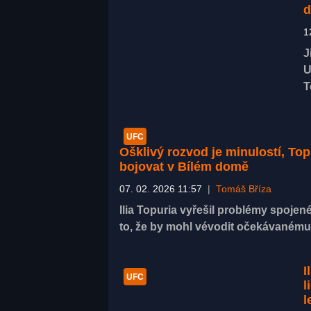
1
J
U
T
UFC
Ošklivý rozvod je minulostí, Top
bojovat v Bílém domě
07. 02. 2026 11:57
|
Tomáš Bříza
Ilia Topuria vyřešil problémy spojen
to, že by mohl vévodit očekávanému 
I
UFC
l
l