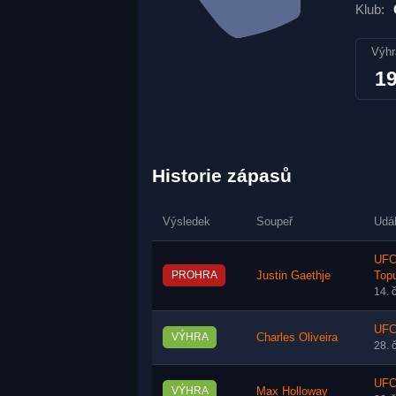
Klub:
Výhr
1
Historie zápasů
Výsledek
Soupeř
Udá
UFC
PROHRA
Justin Gaethje
Topu
14. 
UFC
VÝHRA
Charles Oliveira
28. 
UFC 
VÝHRA
Max Holloway