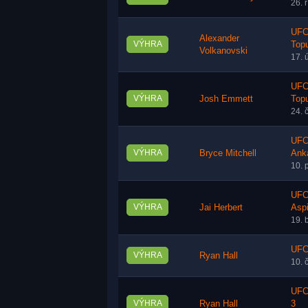
26. 
UFC
Alexander
VÝHRA
Topu
Volkanovski
17. 
UFC
VÝHRA
Josh Emmett
Topu
24. 
UFC
VÝHRA
Bryce Mitchell
Ank
10. 
UFC 
VÝHRA
Jai Herbert
Aspi
19. 
UFC 
VÝHRA
Ryan Hall
10. 
UFC 
VÝHRA
Ryan Hall
3