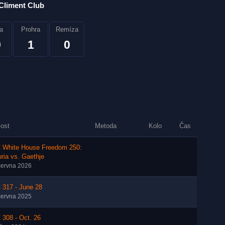
Climent Club
a
Prohra
Remíza
9
1
0
lost
Metoda
Kolo
Čas
 White House Freedom 250:
ria vs. Gaethje
června 2026
 317 - June 28
června 2025
308 - Oct. 26