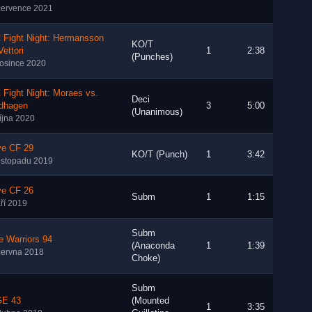
července 2021
 Fight Night: Hermansson
KO/T
Vettori
1
2:38
(Punches)
rosince 2020
Fight Night: Moraes vs.
Deci
dhagen
3
5:00
(Unanimous)
října 2020
ve CF 29
KO/T (Punch)
1
3:42
listopadu 2019
ve CF 26
Subm
1
1:15
áří 2019
Subm
 Warriors 94
(Anaconda
1
1:39
června 2018
Choke)
Subm
E 43
(Mounted
1
3:35