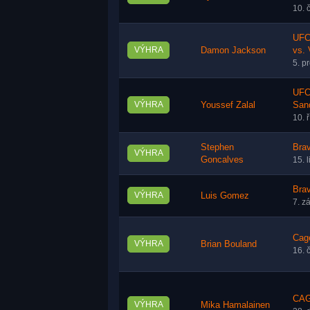
10. 
UFC
VÝHRA
Damon Jackson
vs. 
5. p
UFC 
VÝHRA
Youssef Zalal
San
10. 
Stephen
Bra
VÝHRA
Goncalves
15. 
Bra
VÝHRA
Luis Gomez
7. z
Cage
VÝHRA
Brian Bouland
16. 
CAG
VÝHRA
Mika Hamalainen