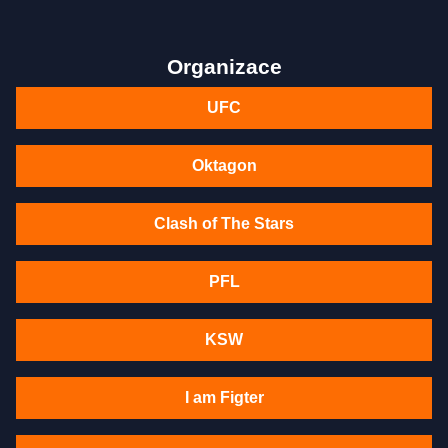
Organizace
UFC
Oktagon
Clash of The Stars
PFL
KSW
I am Figter