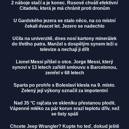
2 náboje stačí a je konec. Rusové chválí efektivní
Citadelu, která je má chránit proti dronům
U Gardského jezera se stalo něco, na co místní
čekali dvacet let. Jezero se nadechlo
Učila na univerzitě, dnes nosí kartony minerálek
do třetího patra. Manžel s dospělým synem leží u
televize a nechají ji dřít
Lionel Messi přišel o otce. Jorge Messi, který
synovi v 13 letech zařídil smlouvu s Barcelonou,
zemřel v 68 letech
Sparta po prohře s Boleslaví klesla na 9. místo.
Zelený její výkony označil za impotentní
Nad 35 °C rajčata ve skleníku přestanou plodit.
Vápenné mléko za pár korun srazí teplotu dřív, než
se listy spálí
Chcete Jeep Wrangler? Kupte ho teď, dokud ještě