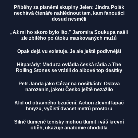
Příběhy za písněmi skupiny Jelen: Jindra Polák
nechává čtenáře nahlédnout tam, kam fanoušci
dosud nesměli
„Až mi ho skoro bylo líto." Jaromíra Soukupa našli
zle zbitého po útoku maskovaných mužů
Opak dejá vu existuje. Je ale ještě podivnější
Hitparády: Meduza ovládla česká rádia a The
Rolling Stones se vrátili do albové top desítky
Petr Janda jako Cézar na nosítkách: Oslava
narozenin, jakou Česko ještě nezažilo
Klid od otravného bzučení: Action zlevnil lapač
hmyzu, vyčistí dvacet metrů prostoru
Silně tlumené tenisky mohou tlumit i váš krevní
oběh, ukazuje anatomie chodidla