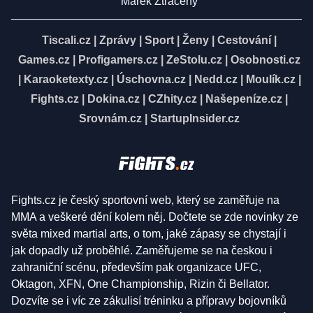
Marek Ztracený
Tiscali.cz
|
Zprávy
|
Sport
|
Ženy
|
Cestování
|
Games.cz
|
Profigamers.cz
|
ZeStolu.cz
|
Osobnosti.cz
|
Karaoketexty.cz
|
Úschovna.cz
|
Nedd.cz
|
Moulík.cz
|
Fights.cz
|
Dokina.cz
|
CZhity.cz
|
Našepeníze.cz
|
Srovnám.cz
|
StartupInsider.cz
Fights.cz je český sportovní web, který se zaměřuje na
MMA a veškeré dění kolem něj. Dočtete se zde novinky ze
světa mixed martial arts, o tom, jaké zápasy se chystají i
jak dopadly už proběhlé. Zaměřujeme se na českou i
zahraniční scénu, především pak organizace UFC,
Oktagon, XFN, One Championship, Rizin či Bellator.
Dozvíte se i víc ze zákulisí tréninku a přípravy bojovníků