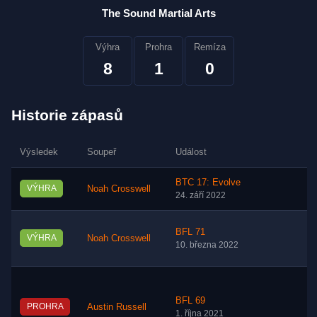
The Sound Martial Arts
Výhra
Prohra
Remíza
8
1
0
Historie zápasů
Výsledek
Soupeř
Událost
BTC 17: Evolve
VÝHRA
Noah Crosswell
24. září 2022
BFL 71
VÝHRA
Noah Crosswell
10. března 2022
BFL 69
PROHRA
Austin Russell
1. října 2021