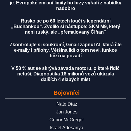
je. Evropské emisní limity ho brzy vyřadí z nabídky
nadobro
Rusko se po 60 letech loučí s legendární
„Buchankou“. Zvolilo si nástupce: SKM M9, který
není ruský, ale „přemalovaný Číňan“
Zkontrolujte si soukromí, Gmail zapnul AI, která čte
e-maily i přílohy. Většina lidí o tom neví, funkce
běží na pozadí
V 58 % aut se skrývá závada motoru, o které řidič
netuší. Diagnostika 18 milionů vozů ukázala
dalších 4 slabých míst
Bojovníci
Nate Diaz
Jon Jones
Conor McGregor
Israel Adesanya