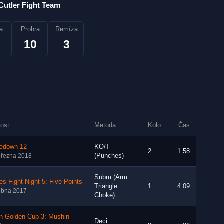
Cutler Fight Team
a
Prohra
Remíza
10
3
lost
Metoda
Kolo
Čas
redown 12
KO/T
2
1:58
(Punches)
března 2018
Subm (Arm
es Fight Night 5: Five Points
Triangle
1
4:09
ubna 2017
Choke)
n Golden Cup 3: Mushin
Deci