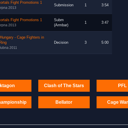
rtals Fight Promotions 1
Submission
1
3:54
srpna 2013
rtals Fight Promotions 1
Subm
1
3:47
(Armbar)
srpna 2013
Hungary - Cage Fighters in
Ring
Decision
3
5:00
dubna 2011
ktagon
Clash of The Stars
PFL
hampionship
Bellator
Cage War