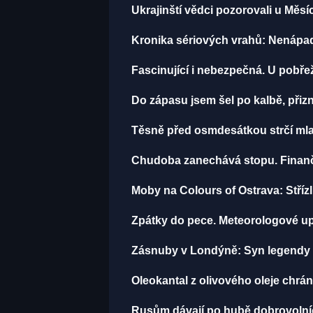
Ukrajinští vědci pozorovali u Měsí
Kronika sériových vrahů: Nenápadný
Fascinující i nebezpečná. U pobře
Do zápasu jsem šel po kalbě, př
Těsně před osmdesátkou strčí mla
Chudoba zanechává stopu. Finančn
Moby na Colours of Ostrava: Střízli
Zpátky do pece. Meteorologové up
Zásnuby v Londýně: Syn legendy M
Oleokantal z olivového oleje chrán
Rusům dávají po hubě dobrovolníci 