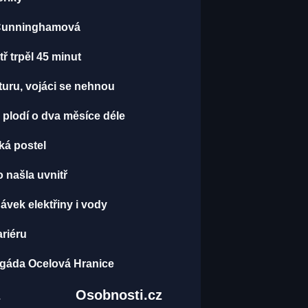
A Cunninghamová
tř trpěl 45 minut
kturu, vojáci se nehnou
 plodí o dva měsíce déle
ská postel
o našla uvnitř
vek elektřiny i vody
ariéru
brigáda Ocelová Hranice
z
Osobnosti.cz