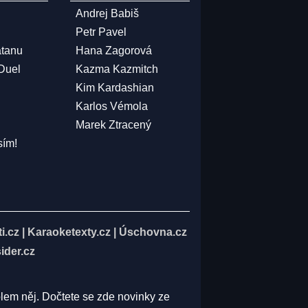
Andrej Babiš
Petr Pavel
atanu
Hana Zagorová
 Duel
Kazma Kazmitch
Kim Kardashian
Karlos Vémola
Marek Ztracený
sím!
i.cz
|
Karaoketexty.cz
|
Úschovna.cz
ider.cz
olem něj. Dočtete se zde novinky ze