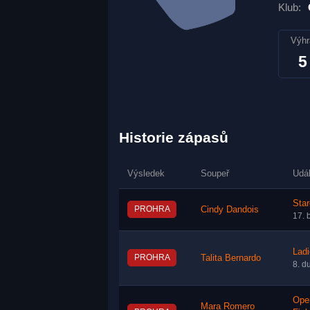
Klub:
Výhr
5
Historie zápasů
Výsledek
Soupeř
Udá
Sta
PROHRA
Cindy Dandois
17. 
Ladi
PROHRA
Talita Bernardo
8. d
Ope
Mara Romero