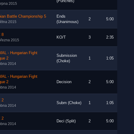
(Punches)
srpna 2015
ian Battle Championship 5
Ends
2
5:00
(Unanimous)
větna 2015
 8
KO/T
3
2:35
března 2015
AL - Hungarian Fight
Submission
gue 2
1
1:05
(Choke)
ubna 2014
AL - Hungarian Fight
gue 2
Decision
2
5:00
ubna 2014
 2
Subm (Choke)
1
1:05
ubna 2014
 2
Deci (Split)
2
5:00
ubna 2014