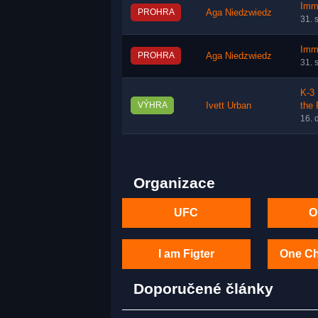
Immo
PROHRA
Aga Niedzwiedz
31. 
Immo
PROHRA
Aga Niedzwiedz
31. 
K-3 
VÝHRA
Ivett Urban
the 
16. 
Organizace
UFC
O
I am Figter
One C
Doporučené články