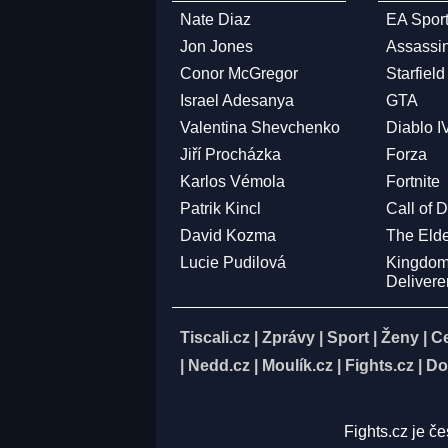
Nate Diaz
EA Spor
Jon Jones
Assassi
Conor McGregor
Starfield
Israel Adesanya
GTA
Valentina Shevchenko
Diablo I
Jiří Procházka
Forza
Karlos Vémola
Fortnite
Patrik Kincl
Call of 
David Kozma
The Elde
Lucie Pudilová
Kingdo
Deliver
Tiscali.cz
|
Zprávy
|
Sport
|
Ženy
|
C
|
Nedd.cz
|
Moulík.cz
|
Fights.cz
|
Do
Fights.cz je č