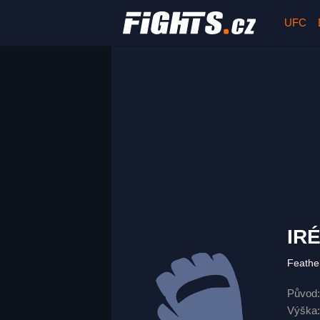
UFC
IR
Feathe
Původ:
Výška: