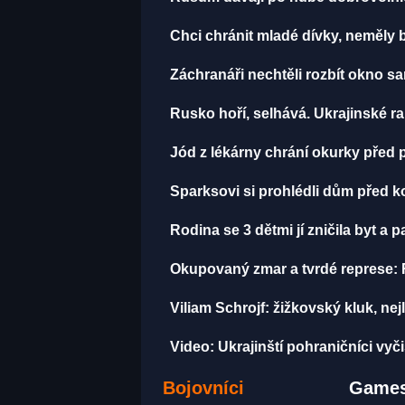
Chci chránit mladé dívky, neměly
Záchranáři nechtěli rozbít okno san
Rusko hoří, selhává. Ukrajinské rak
Jód z lékárny chrání okurky před p
Sparksovi si prohlédli dům před kou
Rodina se 3 dětmi jí zničila byt a p
Okupovaný zmar a tvrdé represe: 
Viliam Schrojf: žižkovský kluk, nej
Video: Ukrajinští pohraničníci vyč
Bojovníci
Games