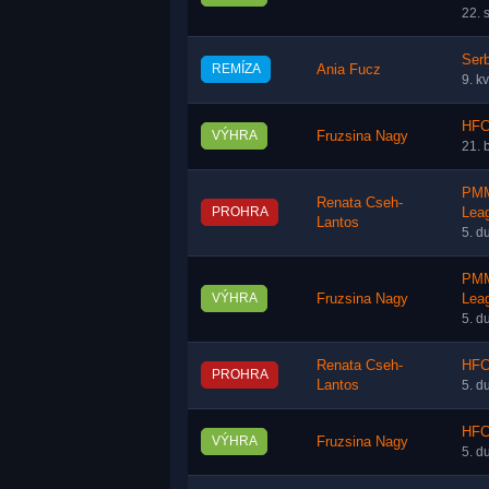
22. 
Serb
REMÍZA
Ania Fucz
9. k
HFC
VÝHRA
Fruzsina Nagy
21. 
PMM
Renata Cseh-
PROHRA
Lea
Lantos
5. d
PMM
VÝHRA
Fruzsina Nagy
Lea
5. d
Renata Cseh-
HFC
PROHRA
Lantos
5. d
HFC
VÝHRA
Fruzsina Nagy
5. d