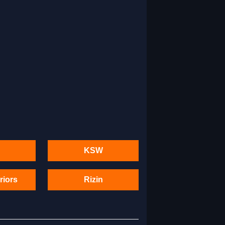
KSW
riors
Rizin