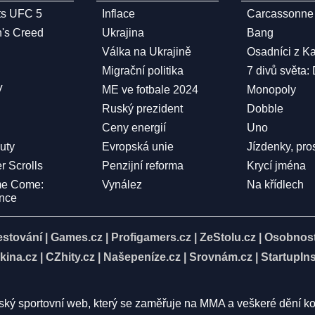
ts UFC 5
Inflace
Carcassonne
n's Creed
Ukrajina
Bang
Válka na Ukrajině
Osadníci z K
Migrační politika
7 divů světa:
V
ME ve fotbale 2024
Monopoly
Ruský prezident
Dobble
Ceny energií
Uno
Duty
Evropská unie
Jízdenky, pro
r Scrolls
Penzijní reforma
Krycí jména
me Come:
Vynález
Na křídlech
ence
estování
|
Games.cz
|
Profigamers.cz
|
ZeStolu.cz
|
Osobnost
kina.cz
|
CZhity.cz
|
Našepeníze.cz
|
Srovnám.cz
|
StartupIns
eský sportovní web, který se zaměřuje na MMA a veškeré dění k