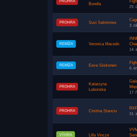
PROHRA
Figh
Borella
25. 
Cag
PROHRA
Suvi Salmimies
3. z
INN
REMÍZA
Veronica Macedo
Cha
14. 
Figh
REMÍZA
Eeva Siiskonen
6. ú
Gal
Katarzyna
PROHRA
Mię
Lubonska
17. 
RXF
PROHRA
Cristina Stanciu
31. 
VVM
VÝHRA
Lilla Vincze
Seri