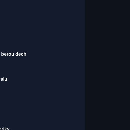
é berou dech
valu
eriky