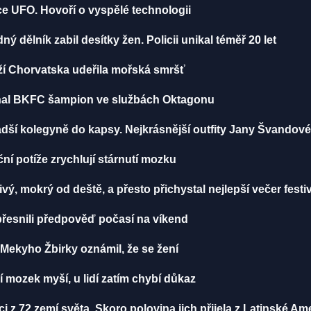
ce UFO. Hovoří o vyspělé technologii
 dělník zabil desítky žen. Policii unikal téměř 20 let
ží Chorvatska udeřila mořská smršť
iznal BKFC šampion ve službách Oktagonu
dší kolegyně do kapsy. Nejkrásnější outfity Jany Švandov
í potíže zrychlují stárnutí mozku
vý, mokrý od deště, a přesto přichystal nejlepší večer festi
řesnili předpověď počasí na víkend
ekyho Žbirky oznámil, že se žení
í mozek myší, u lidí zatím chybí důkaz
z 72 zemí světa. Skoro polovina jich přijela z Latinské Am