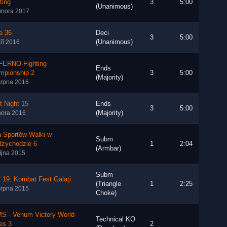
ting
3
5:00
(Unanimous)
února 2017
e 36
Deci
3
5:00
(Unanimous)
áří 2016
FERNO Fighting
Ends
mpionship 2
3
5:00
(Majority)
srpna 2016
t Night 15
Ends
3
5:00
(Majority)
nora 2016
a Sportów Walki w
Subm
dzychodzie 6
1
2:04
(Armbar)
října 2015
Subm
 19: Kombat Fest Galați
(Triangle
1
2:25
srpna 2015
Choke)
S - Venum Victory World
Technical KO
es 3
2