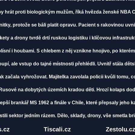
 by hrát proti biologickým mužům, říká hvězda ženské NB
itky, protože se báli platit opravu. Pacient s rakovinou uvni
ety a drony tvrdě drtí ruskou logistiku i klíčovou infrastru
lísní i houbami. S chlebem z něj vznikne hnojivo, po kterém
pí, ale vstup do tajné místnosti přehlédli. Uvnitř stála dět
ak začala vyhrožovat. Majitelka zavolala policii kvůli tomu, c
Rusové na dobytých územích kradou děti. Hrozí kolaps dodá
lepší brankář MS 1962 a finále v Chile, které přepsaly jeho k
istili sektor jedním rázem. Dělo, sklady, drony, vše smetla 
.cz
Tiscali.cz
Zestolu.c