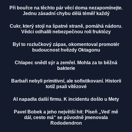
Při bouřce na těchto pár věcí doma nezapomínejte.
Jednu zásadní chybu dělá téměř každý
Cukr, který stojí na špatné straně, pomáhá nádoru.
Vědci odhalili nebezpečnou roli fruktózy
Byl to rozlučkový zápas, okomentoval promotér
budoucnost hvězdy Oktagonu
Chlapec snědl sýr a zemřel. Mohla za to běžná
bakterie
Barbaři nebyli primitivní, ale sofistikovaní. Historii
totiž psali vítězové
AI napadla další firmu. K incidentu došlo u Mety
Pavel Bobek a jeho největší hit: Píseň „Veď mě
dál, cesto má“ se původně jmenovala
Rododendron