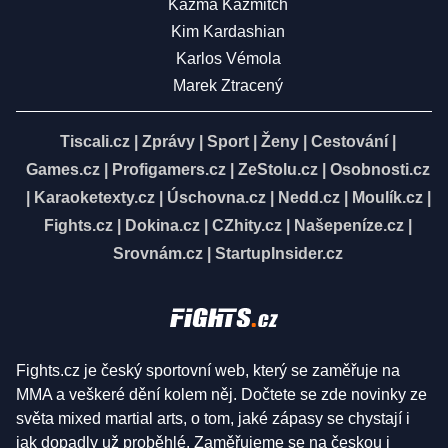
Kazma Kazmitch
Kim Kardashian
Karlos Vémola
Marek Ztracený
Tiscali.cz
|
Zprávy
|
Sport
|
Ženy
|
Cestování
|
Games.cz
|
Profigamers.cz
|
ZeStolu.cz
|
Osobnosti.cz
|
Karaoketexty.cz
|
Úschovna.cz
|
Nedd.cz
|
Moulík.cz
|
Fights.cz
|
Dokina.cz
|
CZhity.cz
|
Našepeníze.cz
|
Srovnám.cz
|
StartupInsider.cz
Fights.cz je český sportovní web, který se zaměřuje na
MMA a veškeré dění kolem něj. Dočtete se zde novinky ze
světa mixed martial arts, o tom, jaké zápasy se chystají i
jak dopadly už proběhlé. Zaměřujeme se na českou i