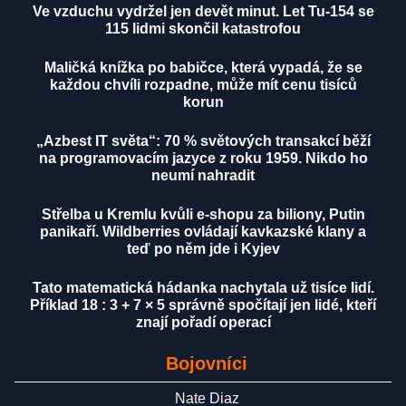
Ve vzduchu vydržel jen devět minut. Let Tu-154 se
115 lidmi skončil katastrofou
Maličká knížka po babičce, která vypadá, že se
každou chvíli rozpadne, může mít cenu tisíců
korun
„Azbest IT světa“: 70 % světových transakcí běží
na programovacím jazyce z roku 1959. Nikdo ho
neumí nahradit
Střelba u Kremlu kvůli e-shopu za biliony, Putin
panikaří. Wildberries ovládají kavkazské klany a
teď po něm jde i Kyjev
Tato matematická hádanka nachytala už tisíce lidí.
Příklad 18 : 3 + 7 × 5 správně spočítají jen lidé, kteří
znají pořadí operací
Bojovníci
Nate Diaz