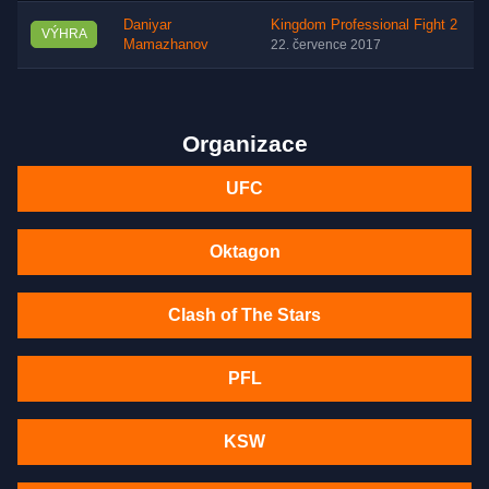
Daniyar
Kingdom Professional Fight 2
VÝHRA
Mamazhanov
22. července 2017
Organizace
UFC
Oktagon
Clash of The Stars
PFL
KSW