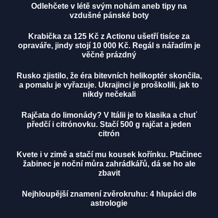
Odlehčete v létě svým nohám aneb tipy na
vzdušné pánské boty
Krabička za 125 Kč z Actionu ušetří tisíce za
opraváře, jindy stojí 10 000 Kč. Regál s nářadím je
věčně prázdný
Rusko zjistilo, že éra bitevních helikoptér skončila,
a pomalu je vyřazuje. Ukrajinci je proškolili, jak to
nikdy nečekali
Rajčata do limonády? V Itálii je to klasika a chuť
předčí i citrónovku. Stačí 500 g rajčat a jeden
citrón
Kvete i v zimě a stačí mu kousek kořínku. Ptačinec
žabinec je noční můra zahrádkářů, dá se ho ale
zbavit
Nejhloupější znamení zvěrokruhu: 4 hlupáci dle
astrologie