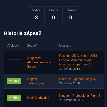
Výhra
Prohra
Remíza
3
0
0
Historie zápasů
Výsledek
Soupeř
Událost
Russian MMA Union - 2018
Magomed
Russian Amateur MMA
-
Abdurakhmanovich
Championships, Day 1
Saidov
12. května 2018
Gegam
Race Of Fighters: Stage 4
VÝHRA
Tadevosyan
29. dubna 2018
Kingdom Professional Fight 3
VÝHRA
Irakli Chkhvirkia
25. listopadu 2017