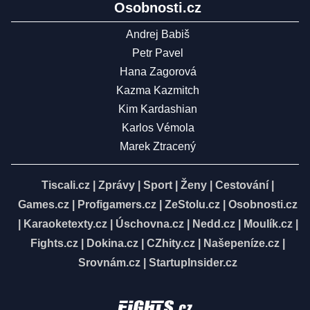
Osobnosti.cz
Andrej Babiš
Petr Pavel
Hana Zagorová
Kazma Kazmitch
Kim Kardashian
Karlos Vémola
Marek Ztracený
Tiscali.cz
|
Zprávy
|
Sport
|
Ženy
|
Cestování
|
Games.cz
|
Profigamers.cz
|
ZeStolu.cz
|
Osobnosti.cz
|
Karaoketexty.cz
|
Úschovna.cz
|
Nedd.cz
|
Moulík.cz
|
Fights.cz
|
Dokina.cz
|
CZhity.cz
|
Našepeníze.cz
|
Srovnám.cz
|
StartupInsider.cz