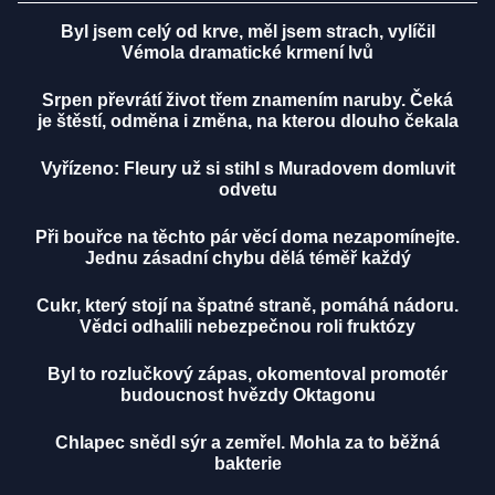
Byl jsem celý od krve, měl jsem strach, vylíčil
Vémola dramatické krmení lvů
Srpen převrátí život třem znamením naruby. Čeká
je štěstí, odměna i změna, na kterou dlouho čekala
Vyřízeno: Fleury už si stihl s Muradovem domluvit
odvetu
Při bouřce na těchto pár věcí doma nezapomínejte.
Jednu zásadní chybu dělá téměř každý
Cukr, který stojí na špatné straně, pomáhá nádoru.
Vědci odhalili nebezpečnou roli fruktózy
Byl to rozlučkový zápas, okomentoval promotér
budoucnost hvězdy Oktagonu
Chlapec snědl sýr a zemřel. Mohla za to běžná
bakterie