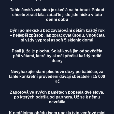
Tahle česká zelenina je skvělá na hubnutí. Pokud
chcete ztratit kila, zařaďte ji do jídelníčku v tuto
denní dobu
Dýni po mexicku bez zavařování dělám každý rok
– nejlepší způsob, jak zpracovat úrodu. Vnoučata
si vždy vyprosí aspoň 5 sklenic domů
Psali jí, že je plochá. Solaříková jim odpověděla
pěti větami, které by si měl přečíst každý rodič
dcery
Nevyhazujte staré plechové dózy po babičce, za
tahle konkrétní provedení dávají sběratelé i 15 000
Kč
Zagorová ve svých pamětech popsala dvě slova,
po kterých odešla od partnera. Už se k němu
nevrátila
K nedělnímu obědu jsem upekla tyto vepřové mini