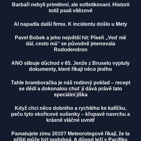
Barbaři nebyli primitivní, ale sofistikovaní. Historii
totiž psali vítězové
AI napadla další firmu. K incidentu došlo u Mety
Pavel Bobek a jeho největší hit: Píseň „Veď mě
dál, cesto má“ se původně jmenovala
Rododendron
ANO slibuje důchod v 65. Jenže z Bruselu vypluly
dokumenty, které říkají něco jiného
Tahle bramboračka je náš rodinný poklad – recept
se dědí a dokonalou chuť jí dává právě tato
speciální jíška
Když chci něco dobrého a rychlého ke kafíčku,
peču tyto skořicové sušenky – křupavé navrchu a
krásně vláčné uvnitř
Pamatujete zimu 2010? Meteorologové říkají, že ta
příští může být podobná. A důvod leží v Pacifiku