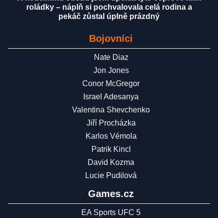
roládky – náplň si pochvalovala celá rodina a
pekáč zůstal úplně prázdný
Bojovníci
Nate Diaz
Jon Jones
Conor McGregor
Israel Adesanya
Valentina Shevchenko
Jiří Procházka
Karlos Vémola
Patrik Kincl
David Kozma
Lucie Pudilová
Games.cz
EA Sports UFC 5