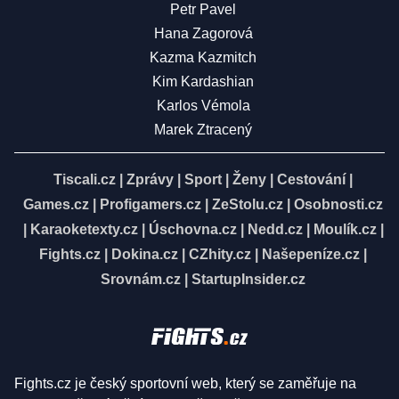
Petr Pavel
Hana Zagorová
Kazma Kazmitch
Kim Kardashian
Karlos Vémola
Marek Ztracený
Tiscali.cz
|
Zprávy
|
Sport
|
Ženy
|
Cestování
|
Games.cz
|
Profigamers.cz
|
ZeStolu.cz
|
Osobnosti.cz
|
Karaoketexty.cz
|
Úschovna.cz
|
Nedd.cz
|
Moulík.cz
|
Fights.cz
|
Dokina.cz
|
CZhity.cz
|
Našepeníze.cz
|
Srovnám.cz
|
StartupInsider.cz
Fights.cz je český sportovní web, který se zaměřuje na