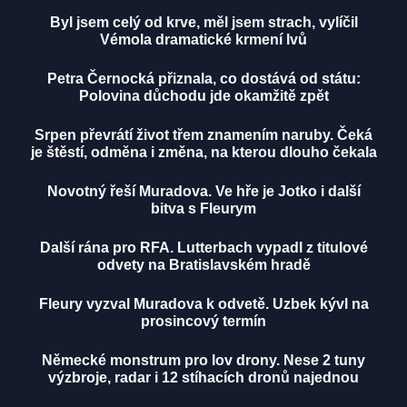
Byl jsem celý od krve, měl jsem strach, vylíčil
Vémola dramatické krmení lvů
Petra Černocká přiznala, co dostává od státu:
Polovina důchodu jde okamžitě zpět
Srpen převrátí život třem znamením naruby. Čeká
je štěstí, odměna i změna, na kterou dlouho čekala
Novotný řeší Muradova. Ve hře je Jotko i další
bitva s Fleurym
Další rána pro RFA. Lutterbach vypadl z titulové
odvety na Bratislavském hradě
Fleury vyzval Muradova k odvetě. Uzbek kývl na
prosincový termín
Německé monstrum pro lov drony. Nese 2 tuny
výzbroje, radar i 12 stíhacích dronů najednou