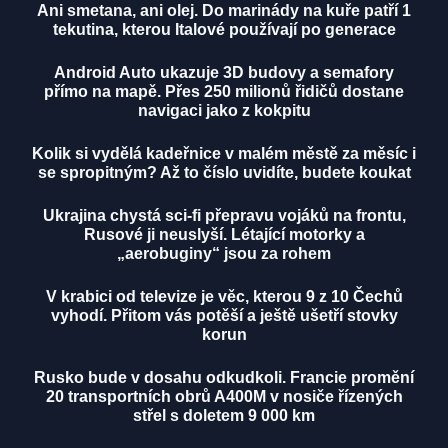
Ani smetana, ani olej. Do marinády na kuře patří 1
tekutina, kterou Italové používají po generace
Android Auto ukazuje 3D budovy a semafory
přímo na mapě. Přes 250 milionů řidičů dostane
navigaci jako z kokpitu
Kolik si vydělá kadeřnice v malém městě za měsíc i
se spropitným? Až to číslo uvidíte, budete koukat
Ukrajina chystá sci-fi přepravu vojáků na frontu,
Rusové ji neuslyší. Létající motorky a
„aerobuginy“ jsou za rohem
V krabici od televize je věc, kterou 9 z 10 Čechů
vyhodí. Přitom vás potěší a ještě ušetří stovky
korun
Rusko bude v dosahu odkudkoli. Francie promění
20 transportních obrů A400M v nosiče řízených
střel s doletem 9 000 km