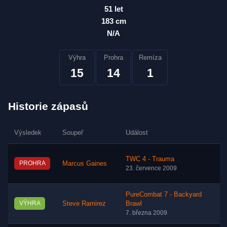
51 let
183 cm
N/A
Výhra
Prohra
Remíza
15
14
1
Historie zápasů
Výsledek
Soupeř
Událost
TWC 4 - Trauma
PROHRA
Marcus Gaines
23. července 2009
PureCombat 7 - Backyard
VÝHRA
Steve Ramirez
Brawl
7. března 2009