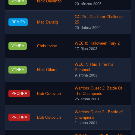
VÝHRA
Nick Davanzo
20. března 2005
GC 25 - Gladiator Challenge
REMÍZA
Mac Danzig
25
20. dubna 2004
WEC 8: Halloween Fury 2
VÝHRA
Chris Irvine
17. října 2003
WEC 7: This Time It's
VÝHRA
Nick Gilardi
Personal
9. srpna 2003
Warriors Quest 2: Battle Of
PROHRA
Bob Ostovich
The Champions
25. srpna 2001
Warriors Quest 2 - Battle of
PROHRA
Bob Ostovich
Champions
1. srpna 2001