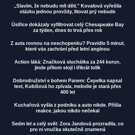
„Slavím, že nebudu mít děti." Kovalová vyřešila
otázku jednou provždy, litovat prý nebude
Ústřice dokázaly vyfiltrovat celý Chesapeake Bay
za týden, dnes to trvá přes rok
Z auta rovnou na neschopenku? Pravidlo 5 minut,
které vás zachrání před letní angínou
Action láká: Značková sluchátka za 244 korun,
jinde přitom stojí i třikrát tolik
Dobrodružství s bohem Panem: Čepelka napsal
text, Kubišová ho zpívala, melodie je stará přes
400 let
Kuchařová vyšla z podniku a auto nikde. Přišla
reakce, jakou nikdo nečekal
Sedm let a celý svět: Zora Jandová prozradila, co
pro ni vnučka skutečně znamená