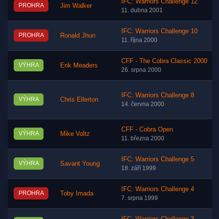
IFC: Warriors Challenge 12
PROHRA
Jim Walker
11. dubna 2001
IFC: Warriors Challenge 10
PROHRA
Ronald Jhun
11. října 2000
CFF - The Cobra Classic 2000
VÝHRA
Erik Meaders
26. srpna 2000
IFC: Warriors Challenge 8
VÝHRA
Chris Ellerton
14. června 2000
CFF - Cobra Open
VÝHRA
Mike Voltz
11. března 2000
IFC: Warriors Challenge 5
VÝHRA
Savant Young
18. září 1999
IFC: Warriors Challenge 4
PROHRA
Toby Imada
7. srpna 1999