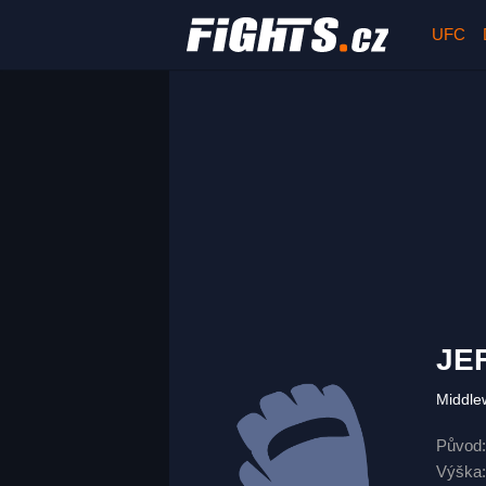
UFC
JE
Middle
Původ:
Výška: