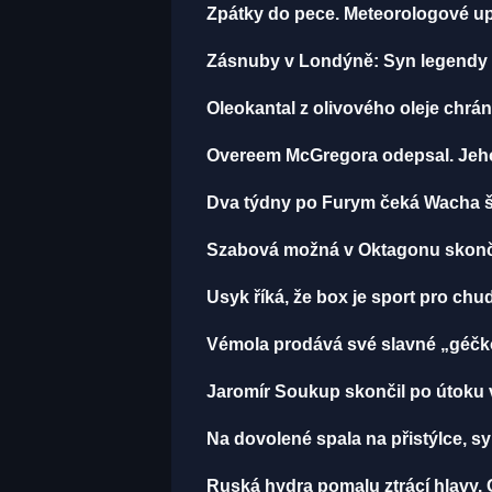
Zpátky do pece. Meteorologové up
Zásnuby v Londýně: Syn legendy M
Oleokantal z olivového oleje chrán
Overeem McGregora odepsal. Jeho t
Dva týdny po Furym čeká Wacha še
Szabová možná v Oktagonu skončil
Usyk říká, že box je sport pro chu
Vémola prodává své slavné „géčko
Jaromír Soukup skončil po útoku v
Na dovolené spala na přistýlce, syn 
Ruská hydra pomalu ztrácí hlavy. 