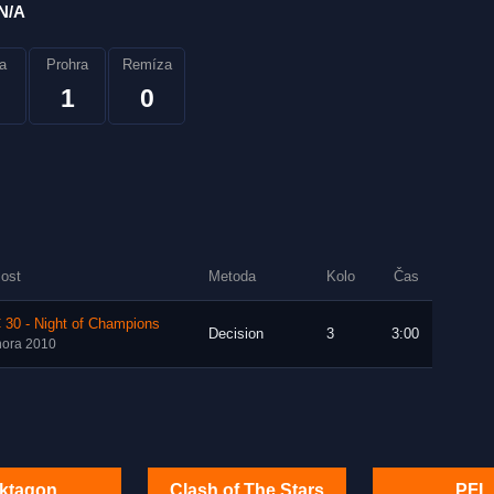
N/A
a
Prohra
Remíza
1
0
lost
Metoda
Kolo
Čas
 30 - Night of Champions
Decision
3
3:00
nora 2010
ktagon
Clash of The Stars
PFL