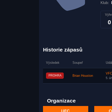
Klub:
Výhr
0
Historie zápasů
Výsledek
Soupeř
Udá
VFC
PROHRA
Brian Houston
5. ú
Organizace
UFC
O