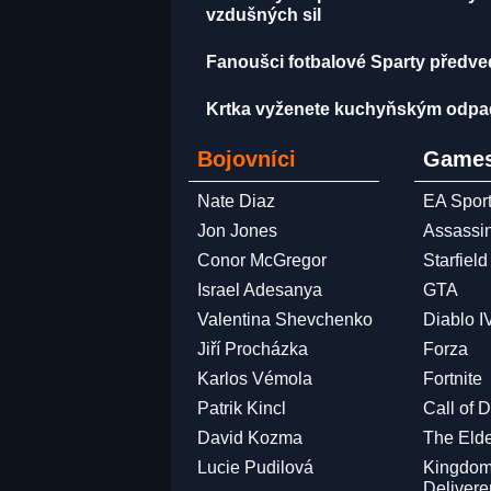
vzdušných sil
Fanoušci fotbalové Sparty předved
Krtka vyženete kuchyňským odpadem
Bojovníci
Games
Nate Diaz
EA Spor
Jon Jones
Assassi
Conor McGregor
Starfield
Israel Adesanya
GTA
Valentina Shevchenko
Diablo I
Jiří Procházka
Forza
Karlos Vémola
Fortnite
Patrik Kincl
Call of 
David Kozma
The Elde
Lucie Pudilová
Kingdo
Deliver