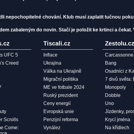
li nepochopitelné chování. Klub musí zaplatit tučnou poku
 zabaleným do novin. Stačí je položit ke krtinci a čekat.
.cz
Tiscali.cz
Zestolu.c
ts UFC 5
Inflace
Carcassonne
n's Creed
Ukrajina
Bang
Válka na Ukrajině
Osadníci z K
Migrační politika
7 divů světa:
V
ME ve fotbale 2024
Monopoly
Ruský prezident
Dobble
Ceny energií
Uno
Duty
Evropská unie
Jízdenky, pro
r Scrolls
Penzijní reforma
Krycí jména
me Come:
Vynález
Na křídlech
ence