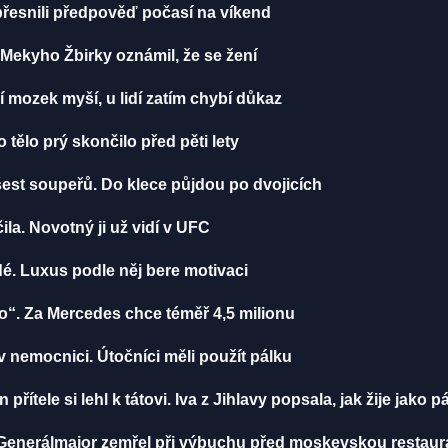
řesnili předpověď počasí na víkend
ekyho Žbirky oznámil, že se žení
í mozek myší, u lidí zatím chybí důkaz
ělo prý skončilo před pěti lety
st soupeřů. Do klece půjdou po dvojicích
a. Novotný ji už vidí v UFC
dé. Luxus podle něj bere motivaci
“. Za Mercedes chce téměř 4,5 milionu
 nemocnici. Útočníci měli použít pálku
přítele si lehl k tátovi. Iva z Jihlavy popsala, jak žije jako 
Generálmajor zemřel při výbuchu před moskevskou restaurac