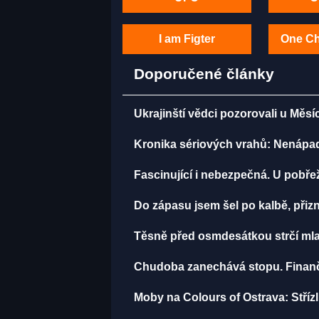
I am Figter
One C
Doporučené články
Ukrajinští vědci pozorovali u Měsí
Kronika sériových vrahů: Nenápadný
Fascinující i nebezpečná. U pobře
Do zápasu jsem šel po kalbě, př
Těsně před osmdesátkou strčí mla
Chudoba zanechává stopu. Finančn
Moby na Colours of Ostrava: Střízli