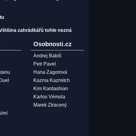
tu
 Většina zahrádkářů tohle nezná
z
Osobnosti.cz
Andrej Babiš
Petr Pavel
atanu
Hana Zagorová
 Duel
Kazma Kazmitch
Kim Kardashian
Karlos Vémola
Marek Ztracený
sím!