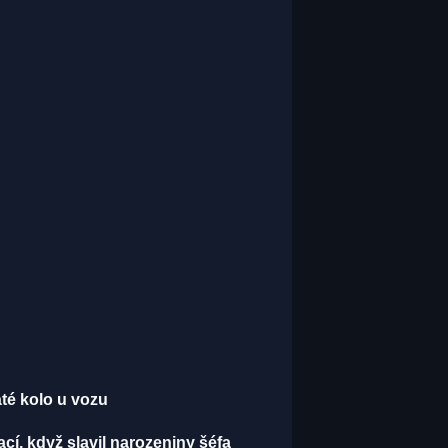
páté kolo u vozu
í, když slavil narozeniny šéfa