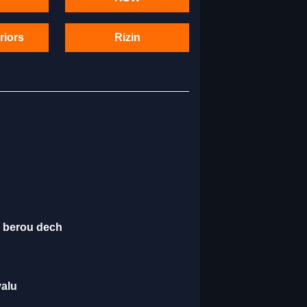
riors
Rizin
é berou dech
valu