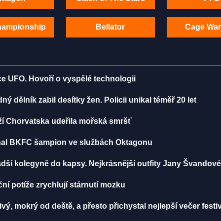
hampionship
Bellator
Cage War
ce UFO. Hovoří o vyspělé technologii
 dělník zabil desítky žen. Policii unikal téměř 20 let
ží Chorvatska udeřila mořská smršť
iznal BKFC šampion ve službách Oktagonu
dší kolegyně do kapsy. Nejkrásnější outfity Jany Švandov
í potíže zrychlují stárnutí mozku
vý, mokrý od deště, a přesto přichystal nejlepší večer festi