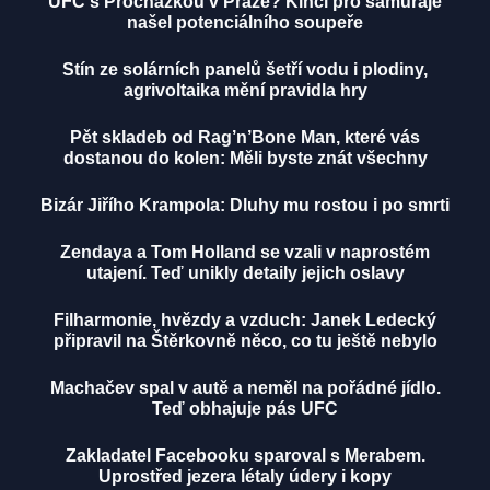
UFC s Procházkou v Praze? Kincl pro samuraje
našel potenciálního soupeře
Stín ze solárních panelů šetří vodu i plodiny,
agrivoltaika mění pravidla hry
Pět skladeb od Rag’n’Bone Man, které vás
dostanou do kolen: Měli byste znát všechny
Bizár Jiřího Krampola: Dluhy mu rostou i po smrti
Zendaya a Tom Holland se vzali v naprostém
utajení. Teď unikly detaily jejich oslavy
Filharmonie, hvězdy a vzduch: Janek Ledecký
připravil na Štěrkovně něco, co tu ještě nebylo
Machačev spal v autě a neměl na pořádné jídlo.
Teď obhajuje pás UFC
Zakladatel Facebooku sparoval s Merabem.
Uprostřed jezera létaly údery i kopy