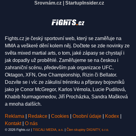
Srovnám.cz
|
StartupInsider.cz
Fights.cz je český sportovní web, který se zaměřuje na
MMA a veškeré dění kolem něj. Dočtete se zde novinky ze
světa mixed martial arts, o tom, jaké zápasy se chystají i
jak dopadly už proběhlé. Zaměřujeme se na českou i
zahraniční scénu, především pak organizace UFC,
Oktagon, XFN, One Championship, Rizin či Bellator.
Dozvíte se i víc ze zákulisí tréninku a přípravy bojovníků
jako je Conor McGregor, Karlos Vémola, Lucie Pudilová,
Khabib Nurmagomedov, Jiří Procházka, Sandra Mašková
a mnoha dalších.
Reklama
|
Redakce
|
Cookies
|
Osobní údaje
|
Kodex
|
Kontakt
|
O nás
© 2026 Fights.cz |
TISCALI MEDIA, a.s.
|
Člen skupiny DIGNITY, s.r.o.