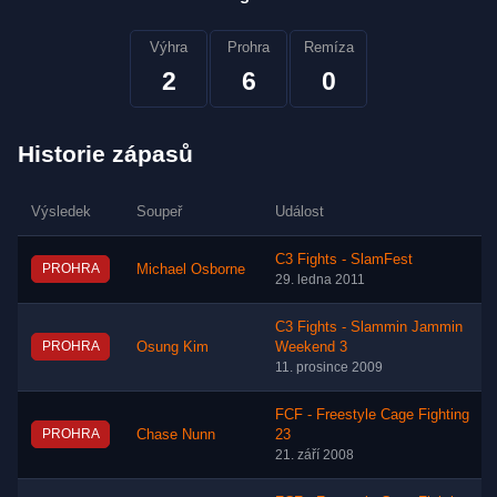
Výhra
Prohra
Remíza
2
6
0
Historie zápasů
Výsledek
Soupeř
Událost
C3 Fights - SlamFest
PROHRA
Michael Osborne
29. ledna 2011
C3 Fights - Slammin Jammin
PROHRA
Osung Kim
Weekend 3
11. prosince 2009
FCF - Freestyle Cage Fighting
PROHRA
Chase Nunn
23
21. září 2008