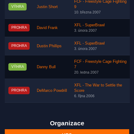
FCF - Freestyle Cage Fighting
VÝHRA
Justin Short
9
10. března 2007
XFL - SuperBrawl
PROHRA
David Frank
3. února 2007
XFL - SuperBrawl
PROHRA
Dustin Phillips
3. února 2007
FCF - Freestyle Cage Fighting
VÝHRA
Danny Bull
7
20. ledna 2007
XFL - The War to Settle the
PROHRA
DeMarco Powdrill
Score
6. října 2006
Organizace