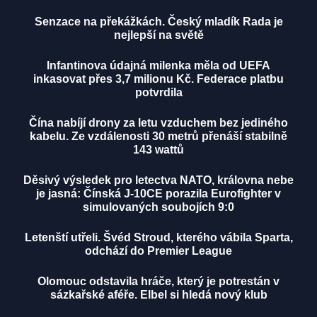
Senzace na překážkách. Český mladík Rada je
nejlepší na světě
Infantinova údajná milenka měla od UEFA
inkasovat přes 3,7 milionu Kč. Federace platbu
potvrdila
Čína nabíjí drony za letu vzduchem bez jediného
kabelu. Ze vzdálenosti 30 metrů přenáší stabilně
143 wattů
Děsivý výsledek pro letectva NATO, královna nebe
je jasná: Čínská J-10CE porazila Eurofighter v
simulovaných soubojích 9:0
Letenští utřeli. Švéd Stroud, kterého vábila Sparta,
odchází do Premier League
Olomouc odstavila hráče, který je potrestán v
sázkařské aféře. Elbel si hledá nový klub