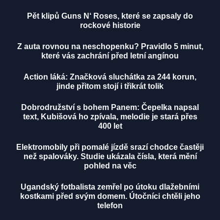
Pět klipů Guns N‘ Roses, které se zapsaly do
rockové historie
Z auta rovnou na neschopenku? Pravidlo 5 minut,
které vás zachrání před letní angínou
Action láká: Značková sluchátka za 244 korun,
jinde přitom stojí i třikrát tolik
Dobrodružství s bohem Panem: Čepelka napsal
text, Kubišová ho zpívala, melodie je stará přes
400 let
Elektromobily při pomalé jízdě srazí chodce častěji
než spalováky. Studie ukázala čísla, která mění
pohled na věc
Ugandský fotbalista zemřel po útoku dlažebními
kostkami před svým domem. Útočníci chtěli jeho
telefon