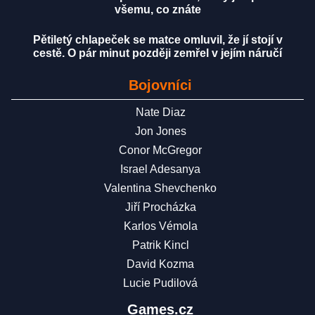
všemu, co znáte
Pětiletý chlapeček se matce omluvil, že jí stojí v
cestě. O pár minut později zemřel v jejím náručí
Bojovníci
Nate Diaz
Jon Jones
Conor McGregor
Israel Adesanya
Valentina Shevchenko
Jiří Procházka
Karlos Vémola
Patrik Kincl
David Kozma
Lucie Pudilová
Games.cz