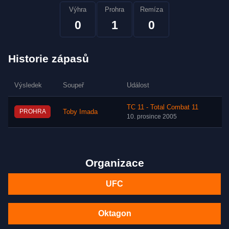
Výhra
Prohra
Remíza
0
1
0
Historie zápasů
Výsledek
Soupeř
Událost
TC 11 - Total Combat 11
PROHRA
Toby Imada
10. prosince 2005
Organizace
UFC
Oktagon