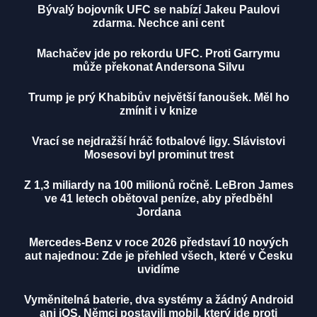
Bývalý bojovník UFC se nabízí Jakeu Paulovi
zdarma. Nechce ani cent
Machačev jde po rekordu UFC. Proti Garrymu
může překonat Andersona Silvu
Trump je prý Khabibův největší fanoušek. Měl ho
zmínit i v knize
Vrací se nejdražší hráč fotbalové ligy. Slávistovi
Mosesovi byl prominut trest
Z 1,3 miliardy na 100 milionů ročně. LeBron James
ve 41 letech obětoval peníze, aby předběhl
Jordana
Mercedes-Benz v roce 2026 představí 10 nových
aut najednou: Zde je přehled všech, které v Česku
uvidíme
Vyměnitelná baterie, dva systémy a žádný Android
ani iOS. Němci postavili mobil, který jde proti