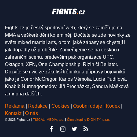
Fights.cz je český sportovní web, který se zaměřuje na
MMA a veškeré dění kolem něj. Dočtete se zde novinky ze
světa mixed martial arts, o tom, jaké zápasy se chystají i
jak dopadly už proběhlé. Zaměřujeme se na českou i
zahraniční scénu, především pak organizace UFC,
Oktagon, XFN, One Championship, Rizin či Bellator.
Dozvíte se i víc ze zákulisí tréninku a přípravy bojovníků
jako je Conor McGregor, Karlos Vémola, Lucie Pudilová,
Khabib Nurmagomedov, Jiří Procházka, Sandra Mašková
a mnoha dalších.
Reklama
|
Redakce
|
Cookies
|
Osobní údaje
|
Kodex
|
Kontakt
|
O nás
© 2026 Fights.cz |
TISCALI MEDIA, a.s.
|
Člen skupiny DIGNITY, s.r.o.