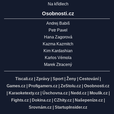
Na křídlech
Osobnosti.cz
Andrej Babiš
Petr Pavel
Hana Zagorová
Kazma Kazmitch
Kim Kardashian
Karlos Vémola
Marek Ztracený
Tiscali.cz
|
Zprávy
|
Sport
|
Ženy
|
Cestování
|
Games.cz
|
Profigamers.cz
|
ZeStolu.cz
|
Osobnosti.cz
|
Karaoketexty.cz
|
Úschovna.cz
|
Nedd.cz
|
Moulík.cz
|
Fights.cz
|
Dokina.cz
|
CZhity.cz
|
Našepeníze.cz
|
Srovnám.cz
|
StartupInsider.cz