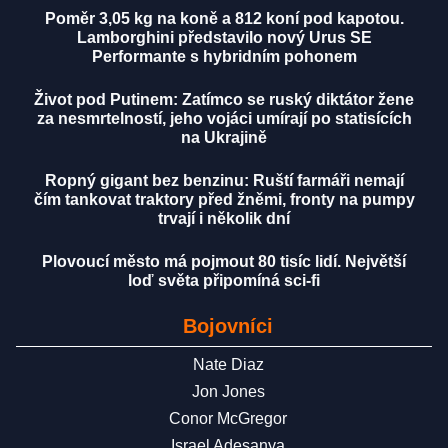
Poměr 3,05 kg na koně a 812 koní pod kapotou.
Lamborghini představilo nový Urus SE
Performante s hybridním pohonem
Život pod Putinem: Zatímco se ruský diktátor žene
za nesmrtelností, jeho vojáci umírají po statisících
na Ukrajině
Ropný gigant bez benzinu: Ruští farmáři nemají
čím tankovat traktory před žněmi, fronty na pumpy
trvají i několik dní
Plovoucí město má pojmout 80 tisíc lidí. Největší
loď světa připomíná sci-fi
Bojovníci
Nate Diaz
Jon Jones
Conor McGregor
Israel Adesanya