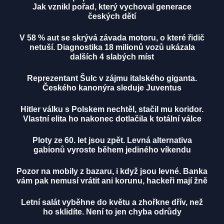
Jak vznikl pořad, který vychoval generace
českých dětí
V 58 % aut se skrývá závada motoru, o které řidič
netuší. Diagnostika 18 milionů vozů ukázala
dalších 4 slabých míst
Reprezentant Šulc v zájmu italského giganta.
Českého kanonýra sleduje Juventus
Hitler válku s Polskem nechtěl, stačil mu koridor.
Vlastní elita ho nakonec dotlačila k totální válce
Ploty ze 60. let jsou zpět. Levná alternativa
gabionů vyroste během jediného víkendu
Pozor na mobily z bazaru, i když jsou levné. Banka
vám pak nemusí vrátit ani korunu, hackeři mají žně
Letní salát vyběhne do květu a zhořkne dřív, než
ho sklidíte. Není to jen chyba odrůdy