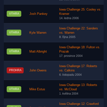
Iowa Challenge 25: Cooley vs.
VÝHRA
Josh Pankey
Kramer
14. ledna 2006
Iowa Challenge 22: Sanders
VÝHRA
Kyle Warren
vs. Warren
8. října 2005
Iowa Challenge 18: Fulton vs.
VÝHRA
Matt Albright
Prazak
17. prosince 2004
Iowa Challenge 17: Roberts
PROHRA
John Owens
vs. Calkins
6. listopadu 2004
Iowa Challenge 13: Roberts
VÝHRA
Mike Estus
vs. McCloud
1. května 2004
Iowa Challenge 12: Crawford