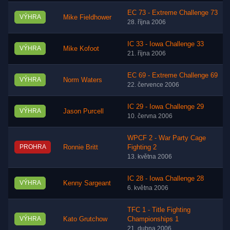
EC 73 - Extreme Challenge 73
VÝHRA
Mike Fieldhower
28. října 2006
IC 33 - Iowa Challenge 33
VÝHRA
Mike Kofoot
21. října 2006
EC 69 - Extreme Challenge 69
VÝHRA
Norm Waters
22. července 2006
IC 29 - Iowa Challenge 29
VÝHRA
Jason Purcell
10. června 2006
WPCF 2 - War Party Cage
PROHRA
Ronnie Britt
Fighting 2
13. května 2006
IC 28 - Iowa Challenge 28
VÝHRA
Kenny Sargeant
6. května 2006
TFC 1 - Title Fighting
VÝHRA
Kato Grutchow
Championships 1
21. dubna 2006