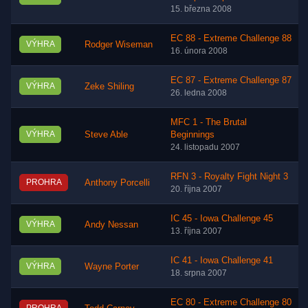
15. března 2008
EC 88 - Extreme Challenge 88
VÝHRA
Rodger Wiseman
16. února 2008
EC 87 - Extreme Challenge 87
VÝHRA
Zeke Shiling
26. ledna 2008
MFC 1 - The Brutal
VÝHRA
Steve Able
Beginnings
24. listopadu 2007
RFN 3 - Royalty Fight Night 3
PROHRA
Anthony Porcelli
20. října 2007
IC 45 - Iowa Challenge 45
VÝHRA
Andy Nessan
13. října 2007
IC 41 - Iowa Challenge 41
VÝHRA
Wayne Porter
18. srpna 2007
EC 80 - Extreme Challenge 80