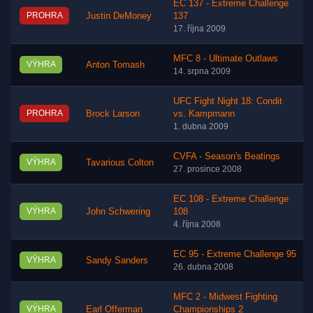
EC 137 - Extreme Challenge
PROHRA
Justin DeMoney
137
17. října 2009
MFC 8 - Ultimate Outlaws
VÝHRA
Anton Tomash
14. srpna 2009
UFC Fight Night 18: Condit
PROHRA
Brock Larson
vs. Kampmann
1. dubna 2009
CVFA - Season's Beatings
VÝHRA
Tavarious Colton
27. prosince 2008
EC 108 - Extreme Challenge
VÝHRA
John Schwering
108
4. října 2008
EC 95 - Extreme Challenge 95
VÝHRA
Sandy Sanders
26. dubna 2008
MFC 2 - Midwest Fighting
VÝHRA
Earl Offerman
Championships 2