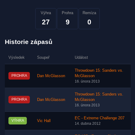
Výhra
Prohra
Remíza
27
9
0
Historie zápasů
Výsledek
Soupeř
Událost
Throwdown 15: Sanders vs.
PROHRA
Dan McGlasson
McGlasson
16. února 2013
Throwdown 15: Sanders vs.
PROHRA
Dan McGlasson
McGlasson
16. února 2013
EC - Extreme Challenge 207
VÝHRA
Vic Hall
14. dubna 2012