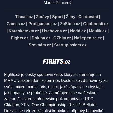
Marek Ztracený
Tiscali.cz
|
Zprávy
|
Sport
|
Ženy
|
Cestování
|
Games.cz
|
Profigamers.cz
|
ZeStolu.cz
|
Osobnosti.cz
|
Karaoketexty.cz
|
Úschovna.cz
|
Nedd.cz
|
Moulík.cz
|
Fights.cz
|
Dokina.cz
|
CZhity.cz
|
Našepeníze.cz
|
Srovnám.cz
|
StartupInsider.cz
Fights.cz je český sportovní web, který se zaměřuje na
MMA a veškeré dění kolem něj. Dočtete se zde novinky ze
světa mixed martial arts, o tom, jaké zápasy se chystají i
jak dopadly už proběhlé. Zaměřujeme se na českou i
zahraniční scénu, především pak organizace UFC,
Oktagon, XFN, One Championship, Rizin či Bellator.
Dozvíte se i víc ze zákulisí tréninku a přípravy bojovníků