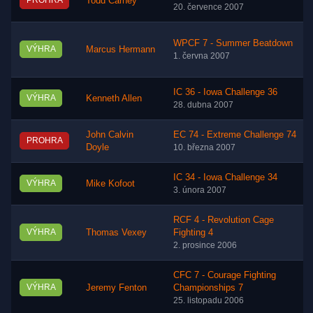
PROHRA
Todd Carney
20. července 2007
WPCF 7 - Summer Beatdown
VÝHRA
Marcus Hermann
1. června 2007
IC 36 - Iowa Challenge 36
VÝHRA
Kenneth Allen
28. dubna 2007
John Calvin
EC 74 - Extreme Challenge 74
PROHRA
Doyle
10. března 2007
IC 34 - Iowa Challenge 34
VÝHRA
Mike Kofoot
3. února 2007
RCF 4 - Revolution Cage
VÝHRA
Thomas Vexey
Fighting 4
2. prosince 2006
CFC 7 - Courage Fighting
VÝHRA
Jeremy Fenton
Championships 7
25. listopadu 2006