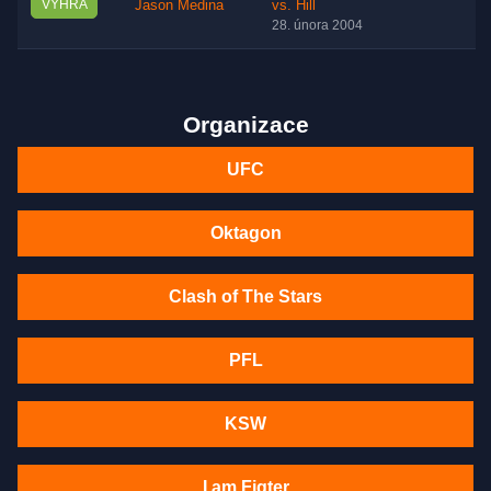
VÝHRA
Jason Medina
vs. Hill
28. února 2004
Organizace
UFC
Oktagon
Clash of The Stars
PFL
KSW
I am Figter