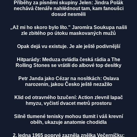
Příběhy za písněmi skupiny Jelen: Jindra Polák
nechává čtenáře nahlédnout tam, kam fanoušci
dosud nesměli
„Až mi ho skoro bylo líto." Jaromíra Soukupa našli
zle zbitého po útoku maskovaných mužů
Opak dejá vu existuje. Je ale ještě podivnější
Hitparády: Meduza ovládla česká rádia a The
Rolling Stones se vrátili do albové top desítky
Petr Janda jako Cézar na nosítkách: Oslava
narozenin, jakou Česko ještě nezažilo
Klid od otravného bzučení: Action zlevnil lapač
hmyzu, vyčistí dvacet metrů prostoru
Silně tlumené tenisky mohou tlumit i váš krevní
oběh, ukazuje anatomie chodidla
2. ledna 1965 poprvé zazněla znělka Večerníčku: