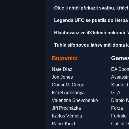
Otec jí chtěl překazit svatbu, křičel
Legenda UFC se pustila do Herba 
Blachowicz ve 43 letech nekončí.
Tuhle sifonovou láhev měl doma ka
Bojovníci
Games
Nate Diaz
EA Spor
Jon Jones
Assassi
Conor McGregor
Starfield
Israel Adesanya
GTA
Valentina Shevchenko
Diablo I
Jiří Procházka
Forza
Karlos Vémola
Fortnite
Patrik Kincl
Call of 