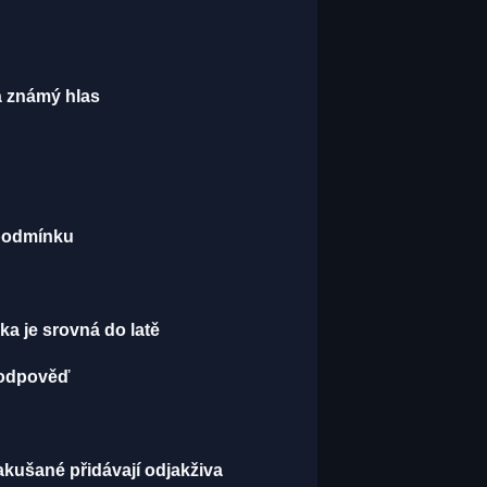
má známý hlas
 podmínku
a je srovná do latě
t odpověď
akušané přidávají odjakživa