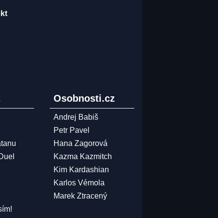
ekt
z
Osobnosti.cz
Andrej Babiš
Petr Pavel
atanu
Hana Zagorová
 Duel
Kazma Kazmitch
Kim Kardashian
Karlos Vémola
Marek Ztracený
sím!