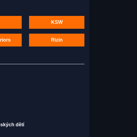
KSW
riors
Rizin
eských dětí