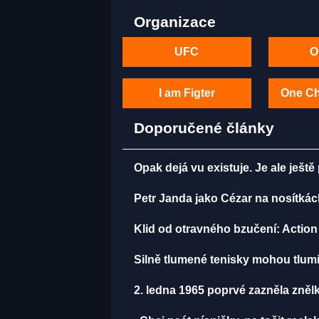
Organizace
UFC
O
I am Figter
One C
Doporučené články
Opak dejá vu existuje. Je ale ještě
Petr Janda jako Cézar na nosítkác
Klid od otravného bzučení: Action 
Silně tlumené tenisky mohou tlumi
2. ledna 1965 poprvé zazněla zněl