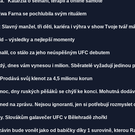
ka.“ Katarzia o selhání, terapii a online samotě
Ewa Farna se pochlubila svým rituálem
 Slavný manžel, tři děti, kariéra i výhra v show Tvoje tvář 
lld – výsledky a nejlepší momenty
dhalil, co stálo za jeho neúspěšným UFC debutem
ždý, dnes vám vynesou i milion. Sběratelé vyžadují jedinou
 Prodává svůj klenot za 4,5 milionu korun
oc, dny ruských pěšáků se chýlí ke konci. Mohutná dodávk
ned na zprávu. Nejsou ignoranti, jen si potřebují rozmysle
ážky. Slovákům galavečer UFC v Bělehradě zhořkl
 závin bude vonět jako od babičky díky 1 surovině, kterou R