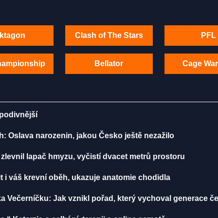
ktagon
Clash of The Stars
PFL
hampionship
Bellator
Cage War
 podivnější
h: Oslava narozenin, jakou Česko ještě nezažilo
zlevnil lapač hmyzu, vyčistí dvacet metrů prostoru
t i váš krevní oběh, ukazuje anatomie chodidla
ka Večerníčku: Jak vznikl pořad, který vychoval generace č