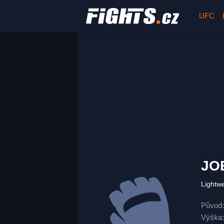
UFC
JO
Lightw
Původ:
Výška: