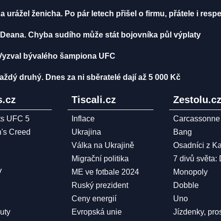
 a urážel ženicha. Po pár letech přišel o firmu, přátele i resp
Deana. Chyba sudího může stát bojovníka půl výplaty
 Vyzval bývalého šampiona UFC
ždý druhý. Dnes za ni sběratelé dají až 5 000 Kč
.cz
Tiscali.cz
Zestolu.c
ts UFC 5
Inflace
Carcassonne
n's Creed
Ukrajina
Bang
Válka na Ukrajině
Osadníci z K
Migrační politika
7 divů světa:
V
ME ve fotbale 2024
Monopoly
Ruský prezident
Dobble
Ceny energií
Uno
Duty
Evropská unie
Jízdenky, pro