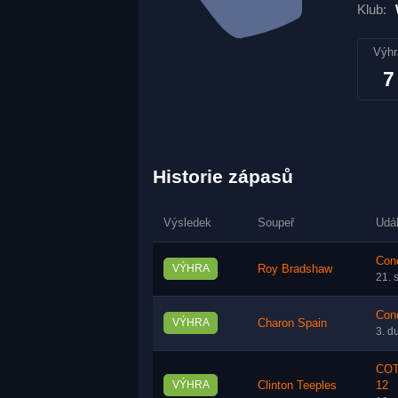
Klub:
Výhr
7
Historie zápasů
Výsledek
Soupeř
Udá
Con
VÝHRA
Roy Bradshaw
21. 
Con
VÝHRA
Charon Spain
3. d
COT
VÝHRA
Clinton Teeples
12