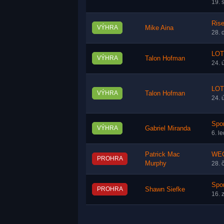
19. 
Rise
VÝHRA
Mike Aina
28. 
LOT
VÝHRA
Talon Hofman
24. 
LOT
VÝHRA
Talon Hofman
24. 
Spor
VÝHRA
Gabriel Miranda
6. l
Patrick Mac
WEC
PROHRA
Murphy
28. 
Spor
PROHRA
Shawn Siefke
16. 