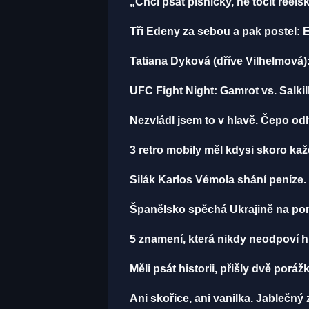
„Chci psát písničky, ne točit reels
Tři Edeny za sebou a pak postel: 
Tatiana Dyková (dříve Vilhelmová):
UFC Fight Night: Gamrot vs. Salki
Nezvládl jsem to v hlavě. Čepo o
3 retro mobily měl kdysi skoro ka
Silák Karlos Vémola shání peníze.
Španělsko spěchá Ukrajině na pom
5 znamení, která nikdy neodpoví h
Měli psát historii, přišly dvě por
Ani skořice, ani vanilka. Jablečný