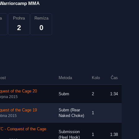
Warriorcamp MMA
a
Prohra
Remíza
2
0
lost
Metoda
Kolo
Čas
quest of the Cage 20
Subm
2
1:34
srpna 2015
quest of the Cage 19
Subm (Rear
1
Naked Choke)
ubna 2015
C - Conquest of the Cage
Submission
1
1:38
(Heel Hook)