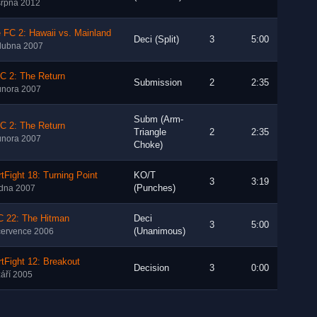
srpna 2012
 FC 2: Hawaii vs. Mainland
Deci (Split)
3
5:00
dubna 2007
C 2: The Return
Submission
2
2:35
února 2007
Subm (Arm-
C 2: The Return
Triangle
2
2:35
února 2007
Choke)
tFight 18: Turning Point
KO/T
3
3:19
(Punches)
edna 2007
 22: The Hitman
Deci
3
5:00
(Unanimous)
července 2006
tFight 12: Breakout
Decision
3
0:00
září 2005