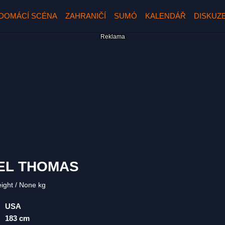
DOMÁCÍ SCÉNA
ZAHRANIČÍ
SUMÓ
KALENDÁŘ
DISKUZ
EL THOMAS
eight
None kg
USA
183 cm