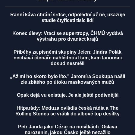
Ranní káva chrání srdce, odpolední už ne, ukazuje
studie čtyřiceti tisíc lidí
Konec úlevy: Vrací se supertropy, ČHMÚ vydává
výstrahu pro dvanáct krajů
Příběhy za písněmi skupiny Jelen: Jindra Polák
nechává čtenáře nahlédnout tam, kam fanoušci
dosud nesměli
„Až mi ho skoro bylo líto." Jaromíra Soukupa našli
zle zbitého po útoku maskovaných mužů
Opak dejá vu existuje. Je ale ještě podivnější
Hitparády: Meduza ovládla česká rádia a The
Rolling Stones se vrátili do albové top desítky
Petr Janda jako Cézar na nosítkách: Oslava
narozenin, jakou Česko ještě nezažilo