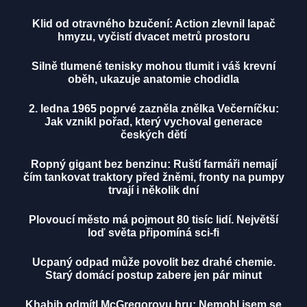
Klid od otravného bzučení: Action zlevnil lapač
hmyzu, vyčistí dvacet metrů prostoru
Silně tlumené tenisky mohou tlumit i váš krevní
oběh, ukazuje anatomie chodidla
2. ledna 1965 poprvé zazněla znělka Večerníčku:
Jak vznikl pořad, který vychoval generace
českých dětí
Ropný gigant bez benzinu: Ruští farmáři nemají
čím tankovat traktory před žněmi, fronty na pumpy
trvají i několik dní
Plovoucí město má pojmout 80 tisíc lidí. Největší
loď světa připomíná sci-fi
Ucpaný odpad může povolit bez drahé chemie.
Starý domácí postup zabere jen pár minut
Khabib odmítl McGregorovu hru: Nemohl jsem se