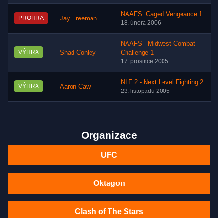
NAAFS: Caged Vengeance 1
PROHRA
Jay Freeman
18. února 2006
NAAFS - Midwest Combat
VÝHRA
Shad Conley
Challenge 1
17. prosince 2005
NLF 2 - Next Level Fighting 2
VÝHRA
Aaron Caw
23. listopadu 2005
Organizace
UFC
Oktagon
Clash of The Stars