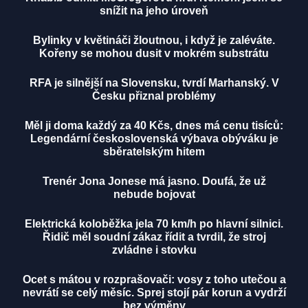
snížit na jeho úroveň
Bylinky v květináči žloutnou, i když je zaléváte.
Kořeny se mohou dusit v mokrém substrátu
RFA je silnější na Slovensku, tvrdí Marhanský. V
Česku přiznal problémy
Měl ji doma každý za 40 Kčs, dnes má cenu tisíců:
Legendární československá výbava obýváku je
sběratelským hitem
Trenér Jona Jonese má jasno. Doufá, že už
nebude bojovat
Elektrická koloběžka jela 70 km/h po hlavní silnici.
Řidič měl soudní zákaz řídit a tvrdil, že stroj
zvládne i stovku
Ocet s mátou v rozprašovači: vosy z toho utečou a
nevrátí se celý měsíc. Sprej stojí pár korun a vydrží
bez výměny