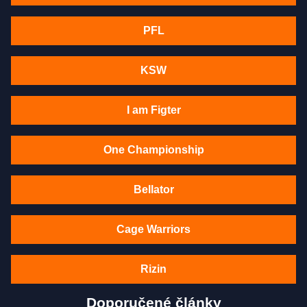
PFL
KSW
I am Figter
One Championship
Bellator
Cage Warriors
Rizin
Doporučené články