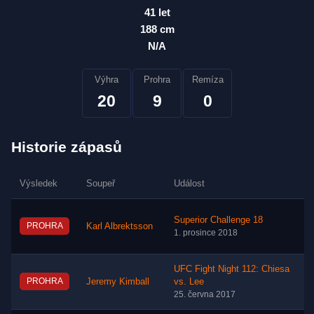
41 let
188 cm
N/A
Výhra
Prohra
Remíza
20
9
0
Historie zápasů
Výsledek
Soupeř
Událost
Superior Challenge 18
PROHRA
Karl Albrektsson
1. prosince 2018
UFC Fight Night 112: Chiesa
PROHRA
Jeremy Kimball
vs. Lee
25. června 2017