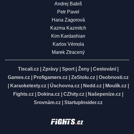
Andrej Babiš
Petr Pavel
Hana Zagorová
Kazma Kazmitch
Kim Kardashian
Karlos Vémola
Marek Ztracený
Tiscali.cz
|
Zprávy
|
Sport
|
Ženy
|
Cestování
|
Games.cz
|
Profigamers.cz
|
ZeStolu.cz
|
Osobnosti.cz
|
Karaoketexty.cz
|
Úschovna.cz
|
Nedd.cz
|
Moulík.cz
|
Fights.cz
|
Dokina.cz
|
CZhity.cz
|
Našepeníze.cz
|
Srovnám.cz
|
StartupInsider.cz