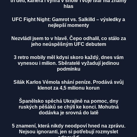
tři děti, kariéra i výhra v show Tvoje tvář má známý
hlas
UFC Fight Night: Gamrot vs. Salkilld – výsledky a
nejlepší momenty
Nezvládl jsem to v hlavě. Čepo odhalil, co stálo za
jeho neúspěšným UFC debutem
3 retro mobily měl kdysi skoro každý, dnes vám
vynesou i milion. Sběratelé vyžadují jedinou
podmínku
Silák Karlos Vémola shání peníze. Prodává svůj
klenot za 4,5 milionu korun
Španělsko spěchá Ukrajině na pomoc, dny
ruských pěšáků se chýlí ke konci. Mohutná
dodávka je srovná do latě
5 znamení, která nikdy neodpoví hned na zprávu.
Nejsou ignoranti, jen si potřebují rozmyslet