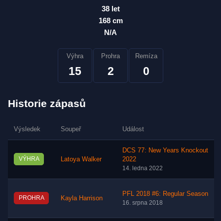
38 let
168 cm
N/A
Výhra
Prohra
Remíza
15
2
0
Historie zápasů
Výsledek
Soupeř
Událost
DCS 77: New Years Knockout
VÝHRA
Latoya Walker
2022
14. ledna 2022
PFL 2018 #6: Regular Season
PROHRA
Kayla Harrison
16. srpna 2018