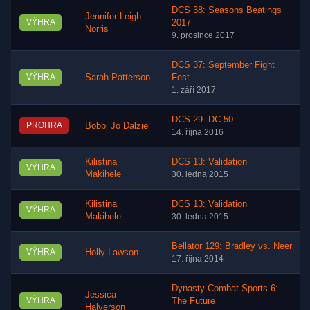
DCS 38: Seasons Beatings
Jennifer Leigh
VÝHRA
2017
Norris
9. prosince 2017
DCS 37: September Fight
VÝHRA
Sarah Patterson
Fest
1. září 2017
DCS 29: DC 50
PROHRA
Bobbi Jo Dalziel
14. října 2016
Kilistina
DCS 13: Validation
VÝHRA
Makihele
30. ledna 2015
Kilistina
DCS 13: Validation
VÝHRA
Makihele
30. ledna 2015
Bellator 129: Bradley vs. Neer
VÝHRA
Holly Lawson
17. října 2014
Dynasty Combat Sports 6:
Jessica
VÝHRA
The Future
Halverson