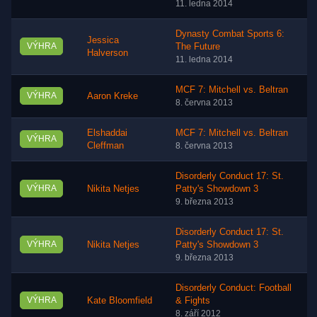
11. ledna 2014
Dynasty Combat Sports 6:
Jessica
VÝHRA
The Future
Halverson
11. ledna 2014
MCF 7: Mitchell vs. Beltran
VÝHRA
Aaron Kreke
8. června 2013
Elshaddai
MCF 7: Mitchell vs. Beltran
VÝHRA
Cleffman
8. června 2013
Disorderly Conduct 17: St.
VÝHRA
Nikita Netjes
Patty's Showdown 3
9. března 2013
Disorderly Conduct 17: St.
VÝHRA
Nikita Netjes
Patty's Showdown 3
9. března 2013
Disorderly Conduct: Football
VÝHRA
Kate Bloomfield
& Fights
8. září 2012