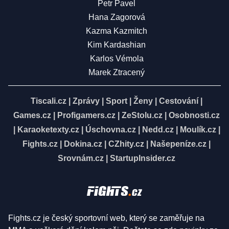
Petr Pavel
Hana Zagorová
Kazma Kazmitch
Kim Kardashian
Karlos Vémola
Marek Ztracený
Tiscali.cz
|
Zprávy
|
Sport
|
Ženy
|
Cestování
|
Games.cz
|
Profigamers.cz
|
ZeStolu.cz
|
Osobnosti.cz
|
Karaoketexty.cz
|
Úschovna.cz
|
Nedd.cz
|
Moulík.cz
|
Fights.cz
|
Dokina.cz
|
CZhity.cz
|
Našepeníze.cz
|
Srovnám.cz
|
StartupInsider.cz
Fights.cz je český sportovní web, který se zaměřuje na