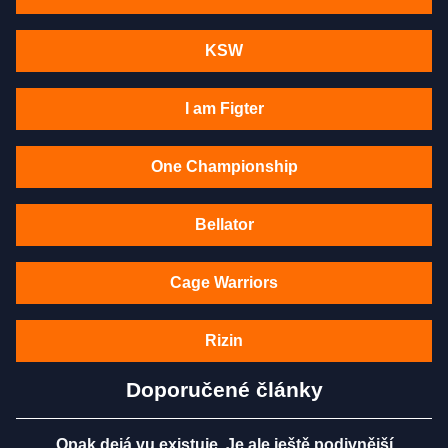
KSW
I am Figter
One Championship
Bellator
Cage Warriors
Rizin
Doporučené články
Opak dejá vu existuje. Je ale ještě podivnější