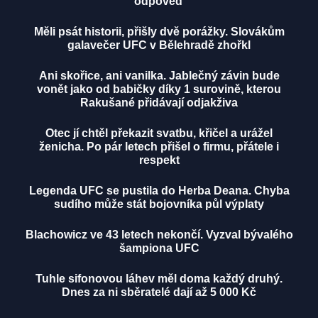
odpověď
Měli psát historii, přišly dvě porážky. Slovákům
galavečer UFC v Bělehradě zhořkl
Ani skořice, ani vanilka. Jablečný závin bude
vonět jako od babičky díky 1 surovině, kterou
Rakušané přidávají odjakživa
Otec jí chtěl překazit svatbu, křičel a urážel
ženicha. Po pár letech přišel o firmu, přátele i
respekt
Legenda UFC se pustila do Herba Deana. Chyba
sudího může stát bojovníka půl výplaty
Blachowicz ve 43 letech nekončí. Vyzval bývalého
šampiona UFC
Tuhle sifonovou láhev měl doma každý druhý.
Dnes za ni sběratelé dají až 5 000 Kč