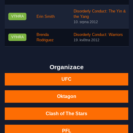
Disorderly Conduct: The Yin &
VÝHRA
Erin Smith
the Yang
10. srpna 2012
Brenda
Disorderly Conduct: Warriors
VÝHRA
Rodriguez
19. května 2012
Organizace
UFC
Oktagon
Clash of The Stars
PFL