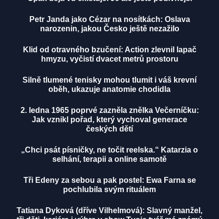
Petr Janda jako Cézar na nosítkách: Oslava
narozenin, jakou Česko ještě nezažilo
Klid od otravného bzučení: Action zlevnil lapač
hmyzu, vyčistí dvacet metrů prostoru
Silně tlumené tenisky mohou tlumit i váš krevní
oběh, ukazuje anatomie chodidla
2. ledna 1965 poprvé zazněla znělka Večerníčku:
Jak vznikl pořad, který vychoval generace
českých dětí
„Chci psát písničky, ne točit reelska.“ Katarzia o
selhání, terapii a online samotě
Tři Edeny za sebou a pak postel: Ewa Farna se
pochlubila svým rituálem
Tatiana Dyková (dříve Vilhelmová): Slavný manžel,