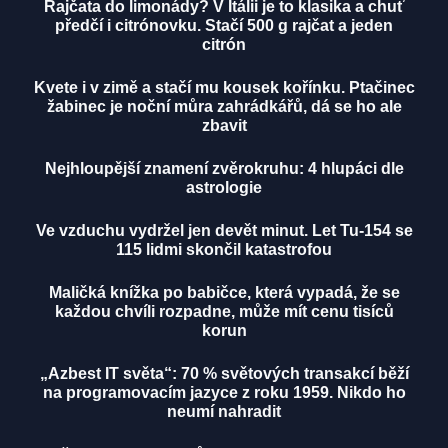
Rajčata do limonády? V Itálii je to klasika a chuť
předčí i citrónovku. Stačí 500 g rajčat a jeden
citrón
Kvete i v zimě a stačí mu kousek kořínku. Ptačinec
žabinec je noční můra zahrádkářů, dá se ho ale
zbavit
Nejhloupější znamení zvěrokruhu: 4 hlupáci dle
astrologie
Ve vzduchu vydržel jen devět minut. Let Tu-154 se
115 lidmi skončil katastrofou
Maličká knížka po babičce, která vypadá, že se
každou chvíli rozpadne, může mít cenu tisíců
korun
„Azbest IT světa“: 70 % světových transakcí běží
na programovacím jazyce z roku 1959. Nikdo ho
neumí nahradit