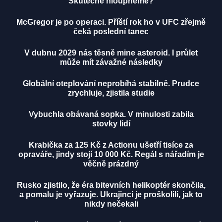
Skutečně hloupneme?
McGregor je po operaci. Příští rok ho v UFC zřejmě
čeká poslední tanec
V dubnu 2029 nás těsně mine asteroid. I průlet
může mít závažné následky
Globální oteplování neprobíhá stabilně. Prudce
zrychluje, zjistila studie
Vybuchla obávaná sopka. V minulosti zabila
stovky lidí
Krabička za 125 Kč z Actionu ušetří tisíce za
opraváře, jindy stojí 10 000 Kč. Regál s nářadím je
věčně prázdný
Rusko zjistilo, že éra bitevních helikoptér skončila,
a pomalu je vyřazuje. Ukrajinci je proškolili, jak to
nikdy nečekali