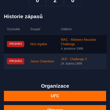
0
2
0
Historie zápasů
Výsledek
Soupeř
Událost
MAC - Midwest Absolute
PROHRA
Nick Agallar
Challenge
4. prosince 1999
JKD - Challenge 3
PROHRA
Jason Chambers
24. dubna 1999
Organizace
UFC