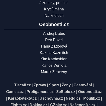
Jízdenky, prosím!
Krycí jména
Na křídlech
Osobnosti.cz
Andrej Babiš
Petr Pavel
Hana Zagorová
Kazma Kazmitch
Kim Kardashian
Karlos Vémola
Marek Ztracený
Tiscali.cz
|
Zprávy
|
Sport
|
Ženy
|
Cestování
|
Games.cz
|
Profigamers.cz
|
ZeStolu.cz
|
Osobnosti.cz
|
Karaoketexty.cz
|
Úschovna.cz
|
Nedd.cz
|
Moulík.cz
|
Fights.cz
|
Dokina.cz
|
CZhity.cz
|
Našepeníze.cz
|