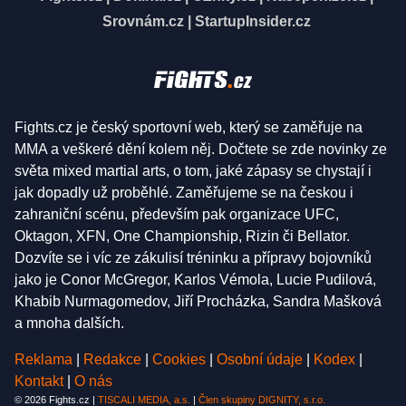
Srovnám.cz
|
StartupInsider.cz
Fights.cz je český sportovní web, který se zaměřuje na
MMA a veškeré dění kolem něj. Dočtete se zde novinky ze
světa mixed martial arts, o tom, jaké zápasy se chystají i
jak dopadly už proběhlé. Zaměřujeme se na českou i
zahraniční scénu, především pak organizace UFC,
Oktagon, XFN, One Championship, Rizin či Bellator.
Dozvíte se i víc ze zákulisí tréninku a přípravy bojovníků
jako je Conor McGregor, Karlos Vémola, Lucie Pudilová,
Khabib Nurmagomedov, Jiří Procházka, Sandra Mašková
a mnoha dalších.
Reklama
|
Redakce
|
Cookies
|
Osobní údaje
|
Kodex
|
Kontakt
|
O nás
© 2026 Fights.cz |
TISCALI MEDIA, a.s.
|
Člen skupiny DIGNITY, s.r.o.