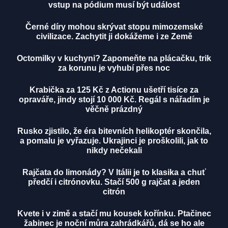
vstup na pódium musí být událost
Černé díry mohou skrývat stopu mimozemské
civilizace. Zachytit ji dokážeme i ze Země
Octomilky v kuchyni? Zapomeňte na plácačku, trik
za korunu je vyhubí přes noc
Krabička za 125 Kč z Actionu ušetří tisíce za
opraváře, jindy stojí 10 000 Kč. Regál s nářadím je
věčně prázdný
Rusko zjistilo, že éra bitevních helikoptér skončila,
a pomalu je vyřazuje. Ukrajinci je proškolili, jak to
nikdy nečekali
Rajčata do limonády? V Itálii je to klasika a chuť
předčí i citrónovku. Stačí 500 g rajčat a jeden
citrón
Kvete i v zimě a stačí mu kousek kořínku. Ptačinec
žabinec je noční můra zahrádkářů, dá se ho ale