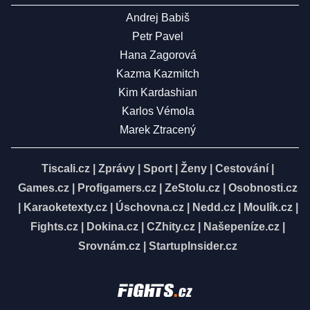
Andrej Babiš
Petr Pavel
Hana Zagorová
Kazma Kazmitch
Kim Kardashian
Karlos Vémola
Marek Ztracený
Tiscali.cz
|
Zprávy
|
Sport
|
Ženy
|
Cestování
|
Games.cz
|
Profigamers.cz
|
ZeStolu.cz
|
Osobnosti.cz
|
Karaoketexty.cz
|
Úschovna.cz
|
Nedd.cz
|
Moulík.cz
|
Fights.cz
|
Dokina.cz
|
CZhity.cz
|
Našepeníze.cz
|
Srovnám.cz
|
StartupInsider.cz