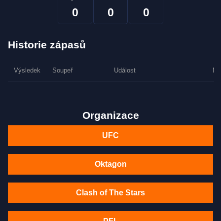
0
0
0
Historie zápasů
Výsledek
Soupeř
Událost
Me
Organizace
UFC
Oktagon
Clash of The Stars