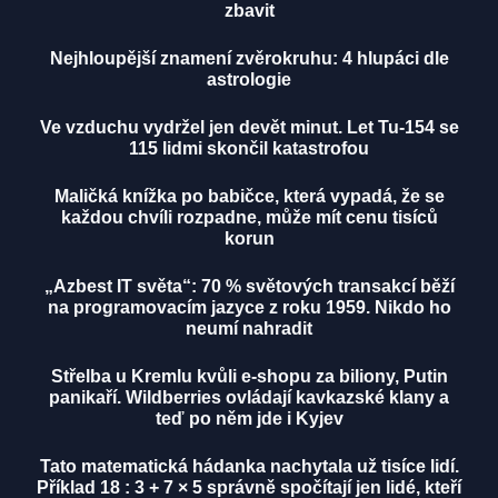
zbavit
Nejhloupější znamení zvěrokruhu: 4 hlupáci dle
astrologie
Ve vzduchu vydržel jen devět minut. Let Tu-154 se
115 lidmi skončil katastrofou
Maličká knížka po babičce, která vypadá, že se
každou chvíli rozpadne, může mít cenu tisíců
korun
„Azbest IT světa“: 70 % světových transakcí běží
na programovacím jazyce z roku 1959. Nikdo ho
neumí nahradit
Střelba u Kremlu kvůli e-shopu za biliony, Putin
panikaří. Wildberries ovládají kavkazské klany a
teď po něm jde i Kyjev
Tato matematická hádanka nachytala už tisíce lidí.
Příklad 18 : 3 + 7 × 5 správně spočítají jen lidé, kteří