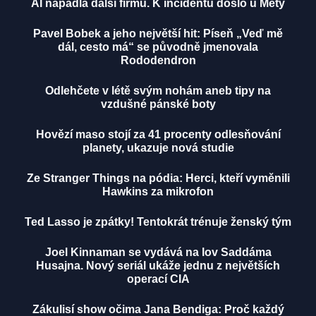
AI napadla další firmu. K incidentu došlo u Mety
Pavel Bobek a jeho největší hit: Píseň „Veď mě
dál, cesto má“ se původně jmenovala
Rododendron
Odlehčete v létě svým nohám aneb tipy na
vzdušné pánské boty
Hovězí maso stojí za 41 procenty odlesňování
planety, ukazuje nová studie
Ze Stranger Things na pódia: Herci, kteří vyměnili
Hawkins za mikrofon
Ted Lasso je zpátky! Tentokrát trénuje ženský tým
Joel Kinnaman se vydává na lov Saddáma
Husajna. Nový seriál ukáže jednu z největších
operací CIA
Zákulisí show očima Jana Bendiga: Proč každý