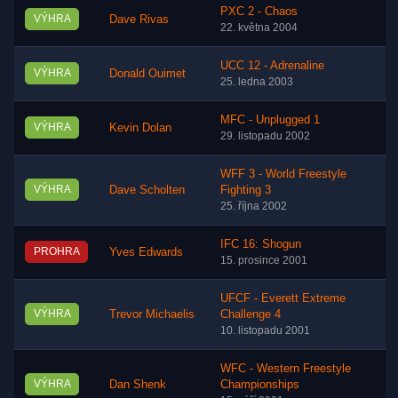
PXC 2 - Chaos
VÝHRA
Dave Rivas
22. května 2004
UCC 12 - Adrenaline
VÝHRA
Donald Ouimet
25. ledna 2003
MFC - Unplugged 1
VÝHRA
Kevin Dolan
29. listopadu 2002
WFF 3 - World Freestyle
VÝHRA
Dave Scholten
Fighting 3
25. října 2002
IFC 16: Shogun
PROHRA
Yves Edwards
15. prosince 2001
UFCF - Everett Extreme
VÝHRA
Trevor Michaelis
Challenge 4
10. listopadu 2001
WFC - Western Freestyle
VÝHRA
Dan Shenk
Championships