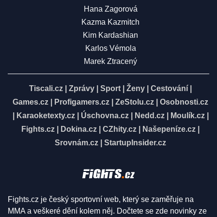
Hana Zagorová
Kazma Kazmitch
Kim Kardashian
Karlos Vémola
Marek Ztracený
Tiscali.cz
|
Zprávy
|
Sport
|
Ženy
|
Cestování
|
Games.cz
|
Profigamers.cz
|
ZeStolu.cz
|
Osobnosti.cz
|
Karaoketexty.cz
|
Úschovna.cz
|
Nedd.cz
|
Moulík.cz
|
Fights.cz
|
Dokina.cz
|
CZhity.cz
|
Našepeníze.cz
|
Srovnám.cz
|
StartupInsider.cz
Fights.cz je český sportovní web, který se zaměřuje na
MMA a veškeré dění kolem něj. Dočtete se zde novinky ze