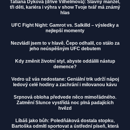
Tatiana Dyková (dříve Vilhelmová): Slavný manžel,
tři děti, kariéra i výhra v show Tvoje tvář má známý
hlas
UFC Fight Night: Gamrot vs. Salkilld – výsledky a
nejlepší momenty
Nezvládl jsem to v hlavě. Čepo odhalil, co stálo za
jeho neúspěšným UFC debutem
Kdy změnit životní styl, abyste oddálili nástup
demence?
Vedro už vás nedostane: Geniální trik udrží nápoj
ledový celé hodiny a zachrání i milovanou kávu
Srpnová obloha předvede něco mimořádného.
Zatmění Slunce vystřídá noc plná padajících
hvězd
Líbáš jako bůh: Poledňáková dostala stopku,
Bartoška odmítl sportovat a ústřední píseň, která