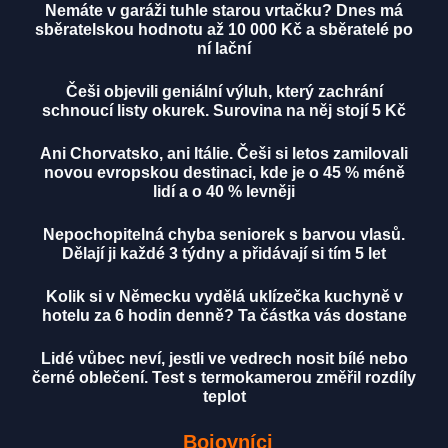
Nemáte v garáži tuhle starou vrtačku? Dnes má
sběratelskou hodnotu až 10 000 Kč a sběratelé po
ní lační
Češi objevili geniální výluh, který zachrání
schnoucí listy okurek. Surovina na něj stojí 5 Kč
Ani Chorvatsko, ani Itálie. Češi si letos zamilovali
novou evropskou destinaci, kde je o 45 % méně
lidí a o 40 % levněji
Nepochopitelná chyba seniorek s barvou vlasů.
Dělají ji každé 3 týdny a přidávají si tím 5 let
Kolik si v Německu vydělá uklízečka kuchyně v
hotelu za 6 hodin denně? Ta částka vás dostane
Lidé vůbec neví, jestli ve vedrech nosit bílé nebo
černé oblečení. Test s termokamerou změřil rozdíly
teplot
Bojovníci