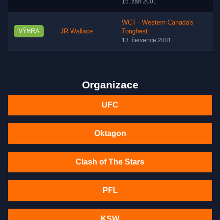
15. září 2001
WCT - Western Canada's
VÝHRA
JR Wallace
Toughest
13. července 2001
Organizace
UFC
Oktagon
Clash of The Stars
PFL
KSW