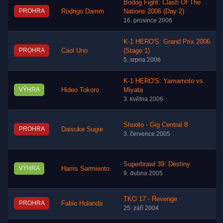
Bodog Fight: Clash Of The
PROHRA
Rodrigo Damm
Nations 2006 (Day 2)
16. prosince 2006
K-1 HERO'S: Grand Prix 2006
PROHRA
Caol Uno
(Stage 1)
5. srpna 2006
K-1 HERO'S: Yamamoto vs.
VÝHRA
Hideo Tokoro
Miyata
3. května 2006
Shooto - Gig Central 8
PROHRA
Daisuke Sugie
3. července 2005
Superbrawl 39: Destiny
VÝHRA
Harris Sarmiento
9. dubna 2005
TKO 17 - Revenge
PROHRA
Fabio Holanda
25. září 2004