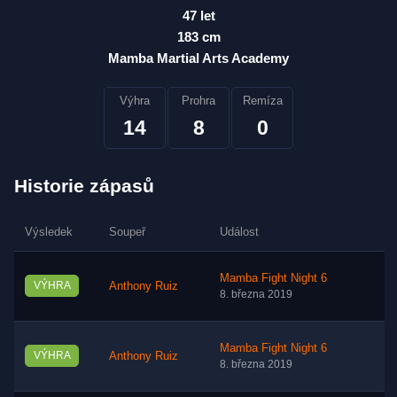
47 let
183 cm
Mamba Martial Arts Academy
Výhra
Prohra
Remíza
14
8
0
Historie zápasů
Výsledek
Soupeř
Událost
Mamba Fight Night 6
VÝHRA
Anthony Ruiz
8. března 2019
Mamba Fight Night 6
VÝHRA
Anthony Ruiz
8. března 2019