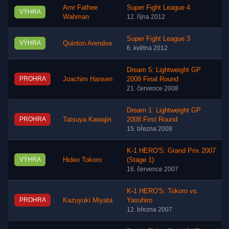
Amr Fathee
Super Fight League 4
VÝHRA
Wahman
12. října 2012
Super Fight League 3
VÝHRA
Quinton Arendse
6. května 2012
Dream 5: Lightweight GP
PROHRA
Joachim Hansen
2008 Final Round
21. července 2008
Dream 1: Lightweight GP
PROHRA
Tatsuya Kawajiri
2008 First Round
15. března 2008
K-1 HERO'S: Grand Prix 2007
VÝHRA
Hideo Tokoro
(Stage 1)
16. července 2007
K-1 HERO'S: Tokoro vs.
PROHRA
Kazuyuki Miyata
Yasuhiro
12. března 2007