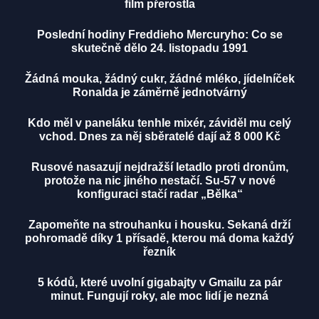
film přerostla
Poslední hodiny Freddieho Mercuryho: Co se
skutečně dělo 24. listopadu 1991
Žádná mouka, žádný cukr, žádné mléko, jídelníček
Ronalda je záměrně jednotvárný
Kdo měl v paneláku tenhle mixér, záviděl mu celý
vchod. Dnes za něj sběratelé dají až 8 000 Kč
Rusové nasazují nejdražší letadlo proti dronům,
protože na nic jiného nestačí. Su-57 v nové
konfiguraci stačí radar „Bělka“
Zapomeňte na strouhanku i housku. Sekaná drží
pohromadě díky 1 přísadě, kterou má doma každý
řezník
5 kódů, které uvolní gigabajty v Gmailu za pár
minut. Fungují roky, ale moc lidí je nezná