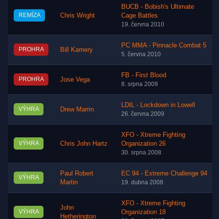
BUCB - Bobish's Ultimate
REMÍZA
Chris Wright
Cage Battles
19. června 2010
PC MMA - Pinnacle Combat 5
PROHRA
Bill Kamery
5. června 2010
FB - First Blood
PROHRA
Jose Vega
8. srpna 2009
LDIL - Lockdown in Lowell
VÝHRA
Drew Marrin
26. června 2009
XFO - Xtreme Fighting
VÝHRA
Chris John Hartz
Organization 26
30. srpna 2008
Paul Robert
EC 94 - Extreme Challenge 94
VÝHRA
Martin
19. dubna 2008
XFO - Xtreme Fighting
John
VÝHRA
Organization 18
Hetherington