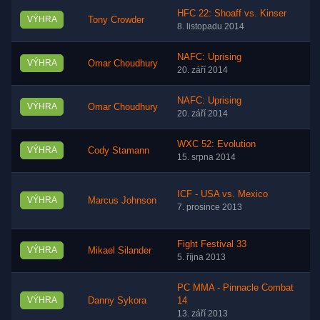
HFC 22: Shoaff vs. Kinser
VÝHRA
Tony Crowder
8. listopadu 2014
NAFC: Uprising
VÝHRA
Omar Choudhury
20. září 2014
NAFC: Uprising
VÝHRA
Omar Choudhury
20. září 2014
WXC 52: Evolution
VÝHRA
Cody Stamann
15. srpna 2014
ICF - USA vs. Mexico
VÝHRA
Marcus Johnson
7. prosince 2013
Fight Festival 33
VÝHRA
Mikael Silander
5. října 2013
PC MMA - Pinnacle Combat
VÝHRA
Danny Sykora
14
13. září 2013