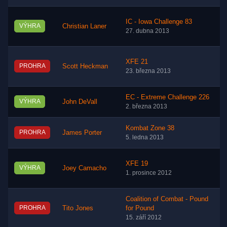
IC - Iowa Challenge 83
VÝHRA
Christian Laner
27. dubna 2013
XFE 21
PROHRA
Scott Heckman
23. března 2013
EC - Extreme Challenge 226
VÝHRA
John DeVall
2. března 2013
Kombat Zone 38
PROHRA
James Porter
5. ledna 2013
XFE 19
VÝHRA
Joey Camacho
1. prosince 2012
Coalition of Combat - Pound
PROHRA
Tito Jones
for Pound
15. září 2012