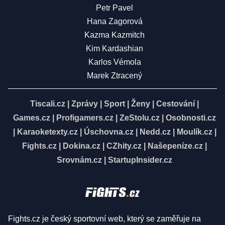
Petr Pavel
Hana Zagorová
Kazma Kazmitch
Kim Kardashian
Karlos Vémola
Marek Ztracený
Tiscali.cz
|
Zprávy
|
Sport
|
Ženy
|
Cestování
|
Games.cz
|
Profigamers.cz
|
ZeStolu.cz
|
Osobnosti.cz
|
Karaoketexty.cz
|
Úschovna.cz
|
Nedd.cz
|
Moulík.cz
|
Fights.cz
|
Dokina.cz
|
CZhity.cz
|
Našepeníze.cz
|
Srovnám.cz
|
StartupInsider.cz
Fights.cz je český sportovní web, který se zaměřuje na