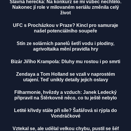
Slavná herečka: Na konkurz se mi vůbec nechtělo.
Nakonec jí role v milovaném seriálu změnila celý
život
UFC s Procházkou v Praze? Kincl pro samuraje
našel potenciálního soupeře
Stín ze solárních panelů šetří vodu i plodiny,
agrivoltaika mění pravidla hry
Bizár Jiřího Krampola: Dluhy mu rostou i po smrti
Zendaya a Tom Holland se vzali v naprostém
utajení. Teď unikly detaily jejich oslavy
Filharmonie, hvězdy a vzduch: Janek Ledecký
připravil na Štěrkovně něco, co tu ještě nebylo
Letité křivdy stále při síle? Šafářová si rýpla do
Vondráčkové
Vztekal se, ale udělal velkou chybu, pustil se šéf