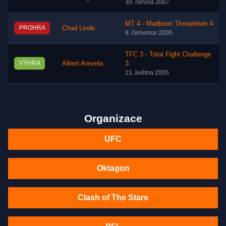
30. června 2007
MT 4 - Madtown Throwdown 4
PROHRA
Chad Linde
9. července 2005
TFC 3 - Total Fight Challenge
VÝHRA
Albert Arevela
3
21. května 2005
Organizace
UFC
Oktagon
Clash of The Stars