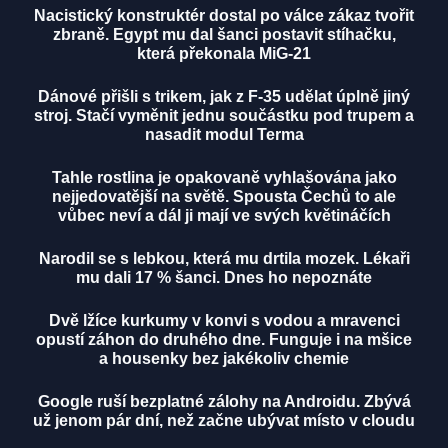
Nacistický konstruktér dostal po válce zákaz tvořit
zbraně. Egypt mu dal šanci postavit stíhačku,
která překonala MiG-21
Dánové přišli s trikem, jak z F-35 udělat úplně jiný
stroj. Stačí vyměnit jednu součástku pod trupem a
nasadit modul Terma
Tahle rostlina je opakovaně vyhlašována jako
nejjedovatější na světě. Spousta Čechů to ale
vůbec neví a dál ji mají ve svých květináčích
Narodil se s lebkou, která mu drtila mozek. Lékaři
mu dali 17 % šanci. Dnes ho nepoznáte
Dvě lžíce kurkumy v konvi s vodou a mravenci
opustí záhon do druhého dne. Funguje i na mšice
a housenky bez jakékoliv chemie
Google ruší bezplatné zálohy na Androidu. Zbývá
už jenom pár dní, než začne ubývat místo v cloudu