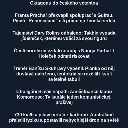
Oktagonu do českého veterána
Franta Prachař překvapil spoluprací s Gufrau.
Píseň „Resuscitace“ cílí přímo na ženská srdce
Tajemství Dary Rolins odhaleno: Takhle vypadá
jídelníček, kterému vděčí za svou figuru
Čeští horolezci vzdali souboj s Nanga Parbat. I
Holeček odmítl riskovat
Trenér Baníku Skuhravý vypěnil. Planka od něj
dostává naloženo, tentokrát se rozčílil i kvůli
světelné tabuli
Chuligáni Slavie napadli zaměstnance klubu
Komorouse: Ty kanále jeden komunistickej,
prašivej
730 km/h a pilové vrtule z karbonu. Australané
přelstili fyziku a postavili nejrychlejší dron na světě