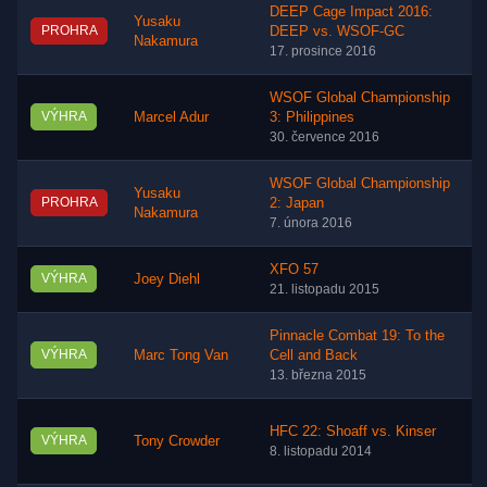
DEEP Cage Impact 2016:
Yusaku
PROHRA
DEEP vs. WSOF-GC
Nakamura
17. prosince 2016
WSOF Global Championship
VÝHRA
Marcel Adur
3: Philippines
30. července 2016
WSOF Global Championship
Yusaku
PROHRA
2: Japan
Nakamura
7. února 2016
XFO 57
VÝHRA
Joey Diehl
21. listopadu 2015
Pinnacle Combat 19: To the
VÝHRA
Marc Tong Van
Cell and Back
13. března 2015
HFC 22: Shoaff vs. Kinser
VÝHRA
Tony Crowder
8. listopadu 2014