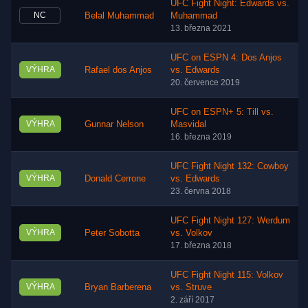
UFC Fight Night: Edwards vs.
NC
Belal Muhammad
Muhammad
13. března 2021
UFC on ESPN 4: Dos Anjos
VÝHRA
Rafael dos Anjos
vs. Edwards
20. července 2019
UFC on ESPN+ 5: Till vs.
VÝHRA
Gunnar Nelson
Masvidal
16. března 2019
UFC Fight Night 132: Cowboy
VÝHRA
Donald Cerrone
vs. Edwards
23. června 2018
UFC Fight Night 127: Werdum
VÝHRA
Peter Sobotta
vs. Volkov
17. března 2018
UFC Fight Night 115: Volkov
VÝHRA
Bryan Barberena
vs. Struve
2. září 2017