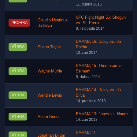
11. dubna 2015
UFC Fight Night 56: Shogun
Claudio Henrique
PROHRA
vs. St. Preux
da Silva
8. listopadu 2014
BAMMA 16: Daley vs. da
VÝHRA
Shaun Taylor
Rocha
13. září 2014
BAMMA 15: Thompson vs.
VÝHRA
Wayne Murrie
Selmani
5. dubna 2014
BAMMA 14: Daley vs. da
VÝHRA
Wendle Lewis
Silva
14. prosince 2013
BAMMA 13: Jones vs. Nunes
VÝHRA
Adam Boussif
14. září 2013
BAMMA 11
VÝHRA
Jonathan Bilton