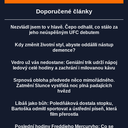
Doporučené články
Nezvládl jsem to v hlavě. Čepo odhalil, co stálo za
jeho neúspěšným UFC debutem
Kdy změnit životní styl, abyste oddálili nástup
demence?
Vedro už vás nedostane: Geniální trik udrží nápoj
ledový celé hodiny a zachrání i milovanou kávu
Srpnová obloha předvede něco mimořádného.
Zatmění Slunce vystřídá noc plná padajících
hvězd
Líbáš jako bůh: Poledňáková dostala stopku,
Bartoška odmítl sportovat a ústřední píseň, která
film přerostla
Poslední hodiny Freddieho Mercuryho: Co se