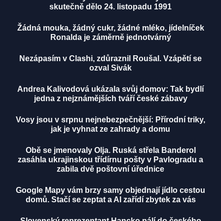
skutečně dělo 24. listopadu 1991
Žádná mouka, žádný cukr, žádné mléko, jídelníček
Ronalda je záměrně jednotvárný
Nezápasím v Clashi, zdůraznil Roušal. Vzápětí se
ozval Sivák
Andrea Kalivodová ukázala svůj domov: Tak bydlí
jedna z nejznámějších tváří české zábavy
Vosy jsou v srpnu nejnebezpečnější: Přírodní triky,
jak je vyhnat ze zahrady a domu
Obě se jmenovaly Olja. Ruská střela Banderol
zasáhla ukrajinskou třídírnu pošty v Pavlogradu a
zabila dvě poštovní úřednice
Google Mapy vám brzy samy objednají jídlo cestou
domů. Stačí se zeptat a AI zařídí zbytek za vás
Slovenský reprezentant Hancko pálí do českého