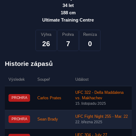
34 let
188 cm
Ultimate Training Centre
Výhra
Prohra
Remíza
26
7
0
Historie zápasů
Výsledek
Soupeř
Událost
UFC 322 - Della Maddalena
PROHRA
Carlos Prates
vs. Makhachev
15. listopadu 2025
UFC Fight Night 255 - Mar. 22
PROHRA
Sean Brady
22. března 2025
UFC 304 - July 27