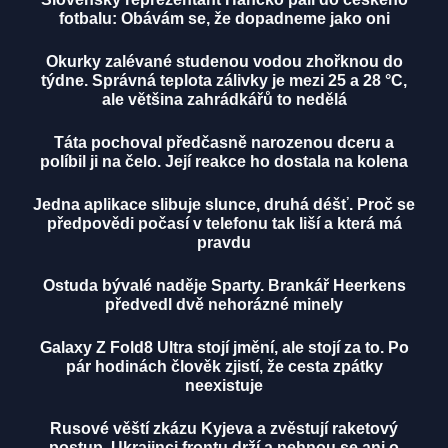
fotbalu: Obávám se, že dopadneme jako oni
Okurky zalévané studenou vodou zhořknou do
týdne. Správná teplota zálivky je mezi 25 a 28 °C,
ale většina zahrádkářů to nedělá
Táta pochoval předčasně narozenou dceru a
políbil ji na čelo. Její reakce ho dostala na kolena
Jedna aplikace slibuje slunce, druhá déšť. Proč se
předpovědi počasí v telefonu tak liší a která má
pravdu
Ostuda bývalé naděje Sparty. Brankář Heerkens
předvedl dvě nehorázné minely
Galaxy Z Fold8 Ultra stojí jmění, ale stojí za to. Po
pár hodinách člověk zjistí, že cesta zpátky
neexistuje
Rusové věští zkázu Kyjeva a zvěstují raketový
postup. Ukrajinci frontu drží a nehnou se ani o