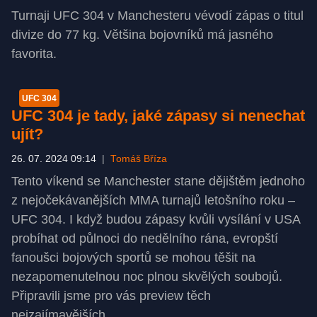
Turnaji UFC 304 v Manchesteru vévodí zápas o titul
divize do 77 kg. Většina bojovníků má jasného
favorita.
UFC 304
UFC 304 je tady, jaké zápasy si nenechat
ujít?
26. 07. 2024 09:14
|
Tomáš Bříza
Tento víkend se Manchester stane dějištěm jednoho
z nejočekávanějších MMA turnajů letošního roku –
UFC 304. I když budou zápasy kvůli vysílání v USA
probíhat od půlnoci do nedělního rána, evropští
fanoušci bojových sportů se mohou těšit na
nezapomenutelnou noc plnou skvělých soubojů.
Připravili jsme pro vás preview těch
nejzajímavějších.