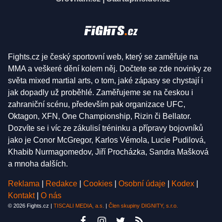
Fights.cz je český sportovní web, který se zaměřuje na
MMA a veškeré dění kolem něj. Dočtete se zde novinky ze
světa mixed martial arts, o tom, jaké zápasy se chystají i
jak dopadly už proběhlé. Zaměřujeme se na českou i
zahraniční scénu, především pak organizace UFC,
Oktagon, XFN, One Championship, Rizin či Bellator.
Dozvíte se i víc ze zákulisí tréninku a přípravy bojovníků
jako je Conor McGregor, Karlos Vémola, Lucie Pudilová,
Khabib Nurmagomedov, Jiří Procházka, Sandra Mašková
a mnoha dalších.
Reklama
|
Redakce
|
Cookies
|
Osobní údaje
|
Kodex
|
Kontakt
|
O nás
© 2026 Fights.cz |
TISCALI MEDIA, a.s.
|
Člen skupiny DIGNITY, s.r.o.