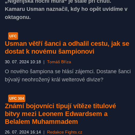
„Nigerijská noční můra“ je stále při chuti.
Kamaru Usman naznačil, kdy ho opět uvidíme v
oktagonu.
UFC
Usman větří šanci a odhalil cestu, jak se
dostat k novému šampionovi
30. 07. 2024 10:18
|
Tomáš Bříza
O nového šampiona se hlásí zájemci. Dostane šanci
bývalý neohrožený král welterové divize?
UFC 304
Známí bojovníci tipují vítěze titulové
bitvy mezi Leonem Edwardsem a
Belalem Muhammadem
26. 07. 2024 16:14
|
Redakce Fights.cz