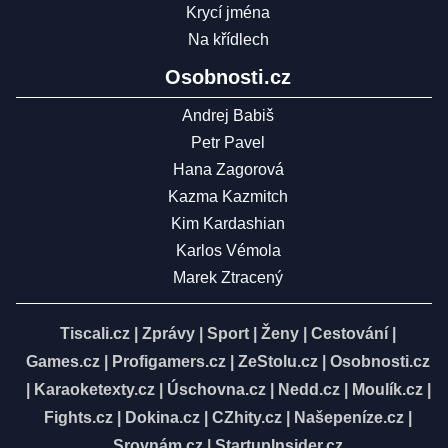
Krycí jména
Na křídlech
Osobnosti.cz
Andrej Babiš
Petr Pavel
Hana Zagorová
Kazma Kazmitch
Kim Kardashian
Karlos Vémola
Marek Ztracený
Tiscali.cz
|
Zprávy
|
Sport
|
Ženy
|
Cestování
|
Games.cz
|
Profigamers.cz
|
ZeStolu.cz
|
Osobnosti.cz
|
Karaoketexty.cz
|
Úschovna.cz
|
Nedd.cz
|
Moulík.cz
|
Fights.cz
|
Dokina.cz
|
CZhity.cz
|
Našepeníze.cz
|
Srovnám.cz
|
StartupInsider.cz