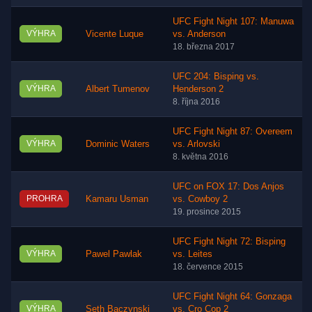
UFC Fight Night 107: Manuwa
VÝHRA
Vicente Luque
vs. Anderson
18. března 2017
UFC 204: Bisping vs.
VÝHRA
Albert Tumenov
Henderson 2
8. října 2016
UFC Fight Night 87: Overeem
VÝHRA
Dominic Waters
vs. Arlovski
8. května 2016
UFC on FOX 17: Dos Anjos
PROHRA
Kamaru Usman
vs. Cowboy 2
19. prosince 2015
UFC Fight Night 72: Bisping
VÝHRA
Pawel Pawlak
vs. Leites
18. července 2015
UFC Fight Night 64: Gonzaga
VÝHRA
Seth Baczynski
vs. Cro Cop 2