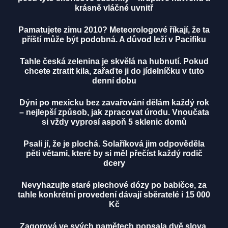
krásně vláčné uvnitř
Pamatujete zimu 2010? Meteorologové říkají, že ta
příští může být podobná. A důvod leží v Pacifiku
Tahle česká zelenina je skvělá na hubnutí. Pokud
chcete ztratit kila, zařaďte ji do jídelníčku v tuto
denní dobu
Dýni po mexicku bez zavařování dělám každý rok
– nejlepší způsob, jak zpracovat úrodu. Vnoučata
si vždy vyprosí aspoň 5 sklenic domů
Psali jí, že je plochá. Solaříková jim odpověděla
pěti větami, které by si měl přečíst každý rodič
dcery
Nevyhazujte staré plechové dózy po babičce, za
tahle konkrétní provedení dávají sběratelé i 15 000
Kč
Zagorová ve svých pamětech popsala dvě slova,