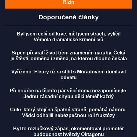
Rizin
Doporučené články
Byl jsem celý od krve, měl jsem strach, vylíčil
Vémola dramatické krmení lvů
Srpen převrátí život třem znamením naruby. Čeká
je štěstí, odměna i změna, na kterou dlouho čekala
Vyřízeno: Fleury už si stihl s Muradovem domluvit
odvetu
Při bouřce na těchto pár věcí doma nezapomínejte.
Jednu zásadní chybu dělá téměř každý
Cukr, který stojí na špatné straně, pomáhá nádoru.
Vědci odhalili nebezpečnou roli fruktózy
Byl to rozlučkový zápas, okomentoval promotér
budoucnost hvězdy Oktagonu