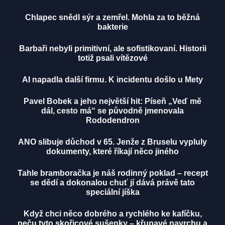
Chlapec snědl sýr a zemřel. Mohla za to běžná
bakterie
Barbaři nebyli primitivní, ale sofistikovaní. Historii
totiž psali vítězové
AI napadla další firmu. K incidentu došlo u Mety
Pavel Bobek a jeho největší hit: Píseň „Veď mě
dál, cesto má“ se původně jmenovala
Rododendron
ANO slibuje důchod v 65. Jenže z Bruselu vypluly
dokumenty, které říkají něco jiného
Tahle bramboračka je náš rodinný poklad – recept
se dědí a dokonalou chuť jí dává právě tato
speciální jíška
Když chci něco dobrého a rychlého ke kafíčku,
peču tyto skořicové sušenky – křupavé navrchu a