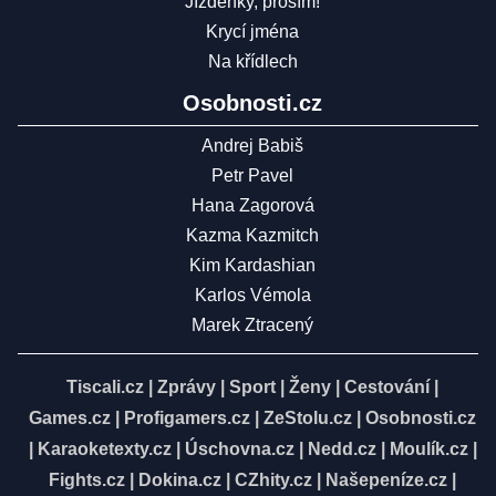
Jízdenky, prosím!
Krycí jména
Na křídlech
Osobnosti.cz
Andrej Babiš
Petr Pavel
Hana Zagorová
Kazma Kazmitch
Kim Kardashian
Karlos Vémola
Marek Ztracený
Tiscali.cz
|
Zprávy
|
Sport
|
Ženy
|
Cestování
|
Games.cz
|
Profigamers.cz
|
ZeStolu.cz
|
Osobnosti.cz
|
Karaoketexty.cz
|
Úschovna.cz
|
Nedd.cz
|
Moulík.cz
|
Fights.cz
|
Dokina.cz
|
CZhity.cz
|
Našepeníze.cz
|