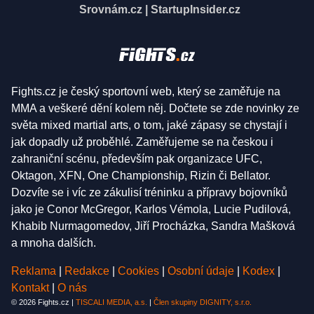
Srovnám.cz
|
StartupInsider.cz
Fights.cz je český sportovní web, který se zaměřuje na
MMA a veškeré dění kolem něj. Dočtete se zde novinky ze
světa mixed martial arts, o tom, jaké zápasy se chystají i
jak dopadly už proběhlé. Zaměřujeme se na českou i
zahraniční scénu, především pak organizace UFC,
Oktagon, XFN, One Championship, Rizin či Bellator.
Dozvíte se i víc ze zákulisí tréninku a přípravy bojovníků
jako je Conor McGregor, Karlos Vémola, Lucie Pudilová,
Khabib Nurmagomedov, Jiří Procházka, Sandra Mašková
a mnoha dalších.
Reklama
|
Redakce
|
Cookies
|
Osobní údaje
|
Kodex
|
Kontakt
|
O nás
© 2026 Fights.cz |
TISCALI MEDIA, a.s.
|
Člen skupiny DIGNITY, s.r.o.