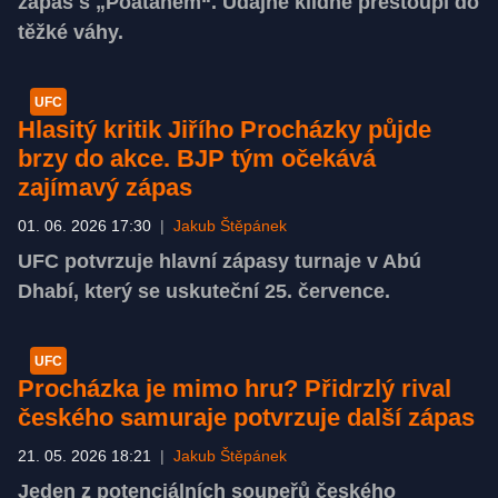
zápas s „Poatanem“. Údajně klidně přestoupí do
těžké váhy.
UFC
Hlasitý kritik Jiřího Procházky půjde
brzy do akce. BJP tým očekává
zajímavý zápas
01. 06. 2026 17:30
|
Jakub Štěpánek
UFC potvrzuje hlavní zápasy turnaje v Abú
Dhabí, který se uskuteční 25. července.
UFC
Procházka je mimo hru? Přidrzlý rival
českého samuraje potvrzuje další zápas
21. 05. 2026 18:21
|
Jakub Štěpánek
Jeden z potenciálních soupeřů českého