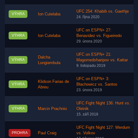
UFC 254: Khabib vs. Gaethje
VÝHRA
Ion Cutelaba
24. října 2020
UFC on ESPN+ 27:
VÝHRA
Ion Cutelaba
Benavidez vs. Figueiredo
29. února 2020
UFC on ESPN+ 21:
Dalcha
VÝHRA
Magomedsharipov vs. Kattar
Lungiambula
9. listopadu 2019
UFC on ESPN+ 3:
Klidson Farias de
VÝHRA
Błachowicz vs. Santos
Abreu
23. února 2019
UFC Fight Night 136: Hunt vs.
VÝHRA
Marcin Prachnio
Oleinik
15. září 2018
UFC Fight Night 127: Werdum
PROHRA
Paul Craig
vs. Volkov