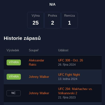
N/A
Výhra
Prohra
Remíza
25
2
1
Historie zápasů
Výsledek
Soupeř
Událost
Aleksandar
UFC 308 - Oct. 26
VÝHRA
Rakic
26. října 2024
UFC Fight Night
VÝHRA
Johnny Walker
13. ledna 2024
UFC 294: Makhachev vs.
NC
Johnny Walker
Volkanovski 2
21. října 2023