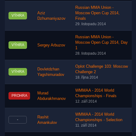
Russian MMA Union -
Aziz
Moscow Open Cup 2014,
VÝHRA
Dzhumaniyazov
Finals
29. listopadu 2014
Russian MMA Union -
Moscow Open Cup 2014, Day
VÝHRA
Sergey Arbuzov
1
28. listopadu 2014
Oplot Challenge 103: Moscow
Dovletdzhan
VÝHRA
Challenge 2
Yagshimuradov
18. října 2014
WMMAA - 2014 World
Murad
PROHRA
Championships - Finals
Abdurakhmanov
12. září 2014
WMMAA - 2014 World
Rashit
-
Championships - Selection
Amankulov
11. září 2014