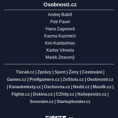
Osobnosti.cz
Andrej Babiš
Petr Pavel
Hana Zagorová
Kazma Kazmitch
Kim Kardashian
Karlos Vémola
Marek Ztracený
Tiscali.cz
|
Zprávy
|
Sport
|
Ženy
|
Cestování
|
Games.cz
|
Profigamers.cz
|
ZeStolu.cz
|
Osobnosti.cz
|
Karaoketexty.cz
|
Úschovna.cz
|
Nedd.cz
|
Moulík.cz
|
Fights.cz
|
Dokina.cz
|
CZhity.cz
|
Našepeníze.cz
|
Srovnám.cz
|
StartupInsider.cz