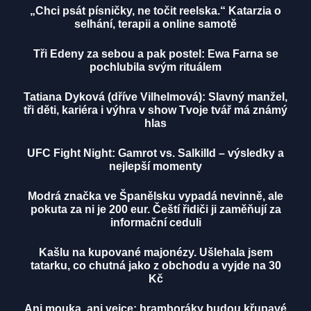
„Chci psát písničky, ne točit reelska.“ Katarzia o
selhání, terapii a online samotě
Tři Edeny za sebou a pak postel: Ewa Farna se
pochlubila svým rituálem
Tatiana Dyková (dříve Vilhelmová): Slavný manžel,
tři děti, kariéra i výhra v show Tvoje tvář má známý
hlas
UFC Fight Night: Gamrot vs. Salkilld – výsledky a
nejlepší momenty
Modrá značka ve Španělsku vypadá nevinně, ale
pokuta za ni je 200 eur. Čeští řidiči ji zaměňují za
informační ceduli
Kašlu na kupované majonézy. Ušlehala jsem
tatarku, co chutná jako z obchodu a vyjde na 30
Kč
Ani mouka, ani vejce: bramboráky budou křupavé