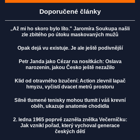
Doporučené články
„Až mi ho skoro bylo líto." Jaromíra Soukupa našli
zle zbitého po útoku maskovaných mužů
Opak dejá vu existuje. Je ale ještě podivnější
Petr Janda jako Cézar na nosítkách: Oslava
narozenin, jakou Česko ještě nezažilo
Klid od otravného bzučení: Action zlevnil lapač
hmyzu, vyčistí dvacet metrů prostoru
Silně tlumené tenisky mohou tlumit i váš krevní
oběh, ukazuje anatomie chodidla
2. ledna 1965 poprvé zazněla znělka Večerníčku:
Jak vznikl pořad, který vychoval generace
českých dětí