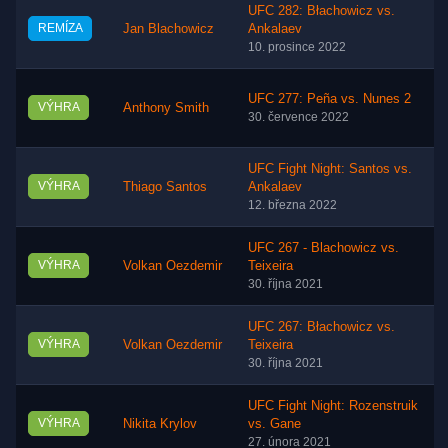
UFC 282: Błachowicz vs.
REMÍZA
Jan Blachowicz
Ankalaev
10. prosince 2022
UFC 277: Peña vs. Nunes 2
VÝHRA
Anthony Smith
30. července 2022
UFC Fight Night: Santos vs.
VÝHRA
Thiago Santos
Ankalaev
12. března 2022
UFC 267 - Blachowicz vs.
VÝHRA
Volkan Oezdemir
Teixeira
30. října 2021
UFC 267: Błachowicz vs.
VÝHRA
Volkan Oezdemir
Teixeira
30. října 2021
UFC Fight Night: Rozenstruik
VÝHRA
Nikita Krylov
vs. Gane
27. února 2021