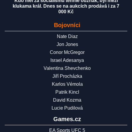
Kdo měl za socialismu tenhle odznak, byl mezi
klukama král. Dnes se na aukcích prodává i za 7
000 Kč
Bojovníci
Nate Diaz
Jon Jones
Conor McGregor
Israel Adesanya
Valentina Shevchenko
Jiří Procházka
Karlos Vémola
Patrik Kincl
David Kozma
Lucie Pudilová
Games.cz
EA Sports UFC 5