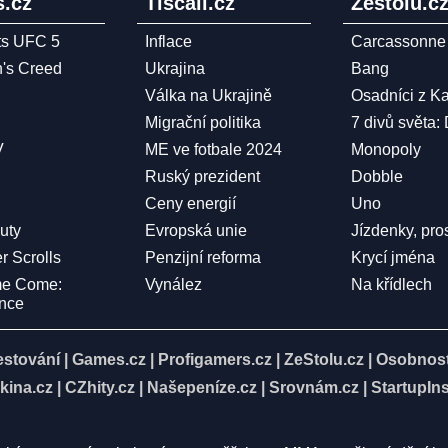
.cz
Tiscali.cz
Zestolu.c
ts UFC 5
Inflace
Carcassonne
n's Creed
Ukrajina
Bang
Válka na Ukrajině
Osadníci z K
Migrační politika
7 divů světa:
V
ME ve fotbale 2024
Monopoly
Ruský prezident
Dobble
Ceny energií
Uno
Duty
Evropská unie
Jízdenky, pro
r Scrolls
Penzijní reforma
Krycí jména
me Come:
Vynález
Na křídlech
ence
estování
|
Games.cz
|
Profigamers.cz
|
ZeStolu.cz
|
Osobnost
kina.cz
|
CZhity.cz
|
Našepeníze.cz
|
Srovnám.cz
|
StartupIns