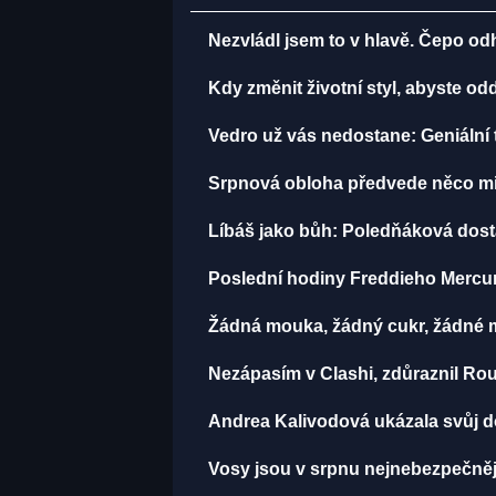
Nezvládl jsem to v hlavě. Čepo o
Kdy změnit životní styl, abyste o
Vedro už vás nedostane: Geniální t
Srpnová obloha předvede něco mi
Líbáš jako bůh: Poledňáková dostal
Poslední hodiny Freddieho Mercur
Žádná mouka, žádný cukr, žádné m
Nezápasím v Clashi, zdůraznil Rou
Andrea Kalivodová ukázala svůj do
Vosy jsou v srpnu nejnebezpečnější