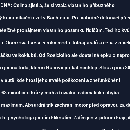
st DNA: Celina zjistila, že si vzala vlastního příbuzného
ý komunikační uzel v Bachmutu. Po mohutné detonaci přest
měsíčně pronájmem vlastního pozemku řidičům. Teď ho kvů
u. Oranžová barva, široký modul fotoaparátů a cena zlomek
áčku velkoklubů. Od Rosického ale dostal nálepku o nepro
jediná třída, kterou Rusové potkat nechtějí. Slouží přes 30 
a v autě, kde hrozí jeho trvalé poškození a znefunkčnění
 63 minut čiré hrůzy mohla triviální matematická chyba
 maximum. Absurdní trik zachrání motor před opravou za des
t psychologa jedním kliknutím. Zatím jen v jednom kraji, da