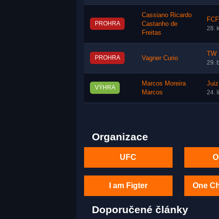
Cassiano Ricardo
FCF 
PROHRA
Castanho de
28. 
Freitas
TW -
PROHRA
Vagner Curio
29. 
Marcos Moreira
Juiz
VÝHRA
Marcos
24. 
Organizace
UFC
O
I am Figter
One C
Doporučené články