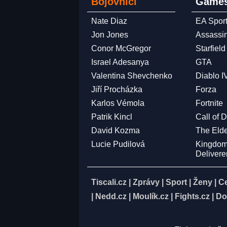
Bojovníci
Games
Nate Diaz
EA Spor
Jon Jones
Assassi
Conor McGregor
Starfield
Israel Adesanya
GTA
Valentina Shevchenko
Diablo I
Jiří Procházka
Forza
Karlos Vémola
Fortnite
Patrik Kincl
Call of 
David Kozma
The Elde
Lucie Pudilová
Kingdo
Deliver
Tiscali.cz
|
Zprávy
|
Sport
|
Ženy
|
C
|
Nedd.cz
|
Moulík.cz
|
Fights.cz
|
Do