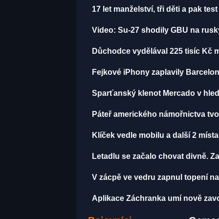
17 let manželství, tři děti a pak te
Video: Su-27 shodily GBU na rusk
Důchodce vydělával 225 tisíc Kč 
Fejkové iPhony zaplavily Barcelon
Sparťanský klenot Mercado v hled
Páteř amerického námořnictva tvoří 
Klíček vedle mobilu a další 2 míst
Letadlu se začalo chovat divně. Za
V zácpě ve vedru zapnul topení na
Aplikace Záchranka umí nově zavola