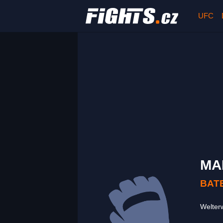
UFC
MA
BAT
Welter