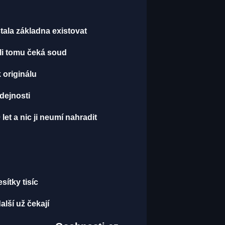
ala základna existovat
li tomu čeká soud
 originálu
dejnosti
let a nic ji neumí nahradit
ítky tisíc
lší už čekají