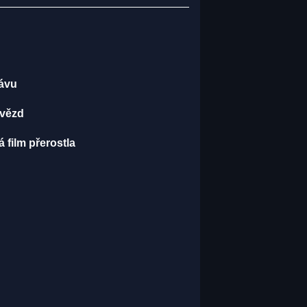
kávu
hvězd
 film přerostla