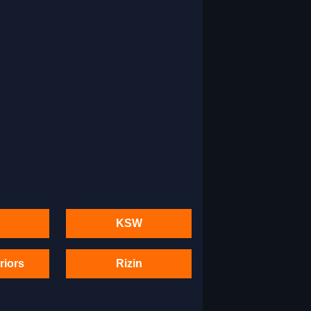
KSW
riors
Rizin