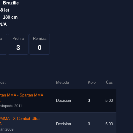
Brazílie
48 let
180 cm
N/A
a
Prohra
Remíza
3
0
lost
Metoda
Kolo
Čas
rtan MMA - Spartan MMA
1
Decision
3
5:00
listopadu 2011
MMA - X-Combat Ultra
A
Decision
3
5:00
září 2009