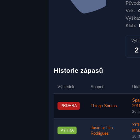
Původ:
Věk:
Výška:
Klub:
Výhr
2
Historie zápasů
Výsledek
Soupeř
Udá
Spa
PROHRA
Thiago Santos
201
26. 
XCU
Josimar Lira
VÝHRA
MM
Rodrigues
20. 