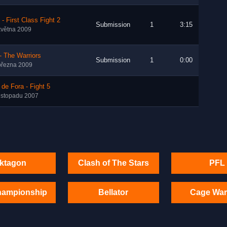
- First Class Fight 2
Submission
1
3:15
května 2009
 The Warriors
Submission
1
0:00
března 2009
 de Fora - Fight 5
listopadu 2007
ktagon
Clash of The Stars
PFL
hampionship
Bellator
Cage War