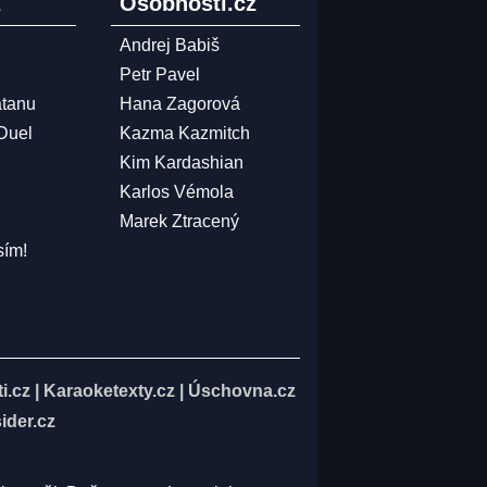
z
Osobnosti.cz
Andrej Babiš
Petr Pavel
atanu
Hana Zagorová
 Duel
Kazma Kazmitch
Kim Kardashian
Karlos Vémola
Marek Ztracený
sím!
i.cz
|
Karaoketexty.cz
|
Úschovna.cz
ider.cz