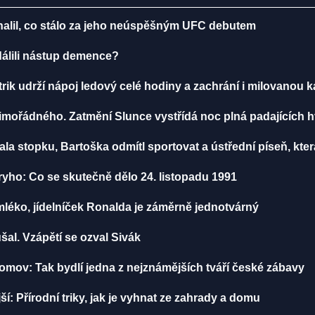
dhalil, co stálo za jeho neúspěšným UFC debutem
ddálili nástup demence?
rik udrží nápoj ledový celé hodiny a zachrání i milovanou 
mořádného. Zatmění Slunce vystřídá noc plná padajících 
a stopku, Bartoška odmítl sportovat a ústřední píseň, která
yho: Co se skutečně dělo 24. listopadu 1991
léko, jídelníček Ronalda je záměrně jednotvárný
šal. Vzápětí se ozval Sivák
mov: Tak bydlí jedna z nejznámějších tváří české zábavy
: Přírodní triky, jak je vyhnat ze zahrady a domu