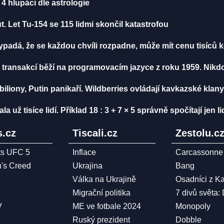
4 hlupáci dle astrologie
. Let Tu-154 se 115 lidmi skončil katastrofou
vypadá, že se každou chvíli rozpadne, může mít cenu tisíců 
 transakcí běží na programovacím jazyce z roku 1959. Nikd
biliony, Putin panikaří. Wildberries ovládají kavkazské klany
ž tisíce lidí. Příklad 18 : 3 + 7 × 5 správně spočítají jen li
.cz
Tiscali.cz
Zestolu.c
ts UFC 5
Inflace
Carcassonne
n's Creed
Ukrajina
Bang
Válka na Ukrajině
Osadníci z K
Migrační politika
7 divů světa:
V
ME ve fotbale 2024
Monopoly
Ruský prezident
Dobble