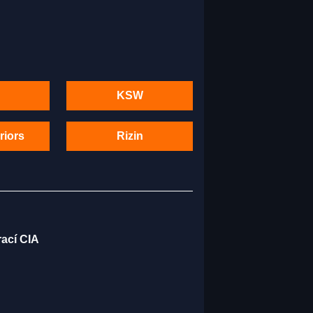
KSW
riors
Rizin
rací CIA