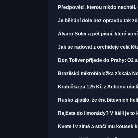
Předpověď, kterou nikdo nechtěl.
Je běhání dole bez opravdu tak zdr
Álvaro Soler a pět písní, které von
Jak se radovat z orchideje celá lé
Don Toliver přijede do Prahy: O2 a
Brazilská mikrobioložka získala N
Krabička za 125 Kč z Actionu ušetř
Rusko zjistilo, že éra bitevních hel
Rajčata do limonády? V Itálii je to 
Kvete i v zimě a stačí mu kousek k