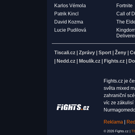
Karlos Vémola
Fortnite
Patrik Kincl
Call of 
David Kozma
The Elde
Lucie Pudilová
Kingdo
Deliver
Tiscali.cz
|
Zprávy
|
Sport
|
Ženy
|
C
|
Nedd.cz
|
Moulík.cz
|
Fights.cz
|
Do
Fights.cz je č
světa mixed ma
zahraniční scé
víc ze zákulis
Nurmagomedov,
Reklama
|
Red
© 2026 Fights.cz |
TI