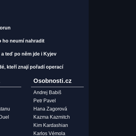
korun
o ho neumí nahradit
 a teď po něm jde i Kyjev
dé, kteří znají pořadí operací
z
Osobnosti.cz
Andrej Babiš
Petr Pavel
atanu
Hana Zagorová
 Duel
Kazma Kazmitch
Kim Kardashian
Karlos Vémola