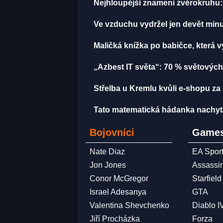
Nejhloupější znamení zvěrokruhu: 
Ve vzduchu vydržel jen devět minut
Maličká knížka po babičce, která 
„Azbest IT světa“: 70 % světových
Střelba u Kremlu kvůli e-shopu za 
Tato matematická hádanka nachytala u
Bojovníci
Games
Nate Diaz
EA Spor
Jon Jones
Assassi
Conor McGregor
Starfield
Israel Adesanya
GTA
Valentina Shevchenko
Diablo I
Jiří Procházka
Forza