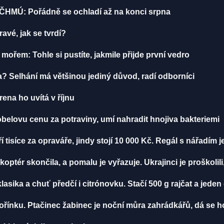
 ČHMÚ: Pořádně se ochladí až na konci srpna
avé, jak se tvrdí?
í mořem: Tohle si pustíte, jakmile přijde první vedro
ta? Selhání má většinou jediný důvod, radí odborníci
rena ho uvítá v říjnu
obelovu cenu za potraviny, umí nahradit hnojiva bakteriemi
í tisíce za opraváře, jindy stojí 10 000 Kč. Regál s nářadím 
ikoptér skončila, a pomalu je vyřazuje. Ukrajinci je proškolili
klasika a chuť předčí i citrónovku. Stačí 500 g rajčat a jeden
ořínku. Ptačinec žabinec je noční můra zahrádkářů, dá se ho