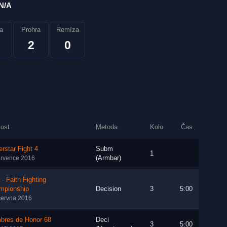
N/A
a
Prohra
Remíza
2
0
lost
Metoda
Kolo
Čas
rstar Fight 4
Subm
1
(Armbar)
ervence 2016
- Faith Fighting
mpionship
Decision
3
5:00
června 2016
bres de Honor 68
Deci
3
5:00