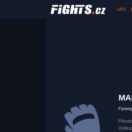
UFC
MA
Flywei
Původ:
Výška: