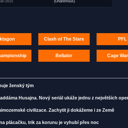
(Unanimous)
září 2015
ktagon
Clash of The Stars
PFL
hampionship
Bellator
Cage War
énuje ženský tým
addáma Husajna. Nový seriál ukáže jednu z největších ope
mozemské civilizace. Zachytit ji dokážeme i ze Země
 plácačku, trik za korunu je vyhubí přes noc