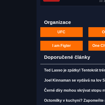
10. 
Organizace
UFC
O
I am Figter
One C
Doporučené články
Ted Lasso je zpátky! Tentokrát tr
Joel Kinnaman se vydává na lov S
Černé díry mohou skrývat stopu mi
Octomilky v kuchyni? Zapomeňte na