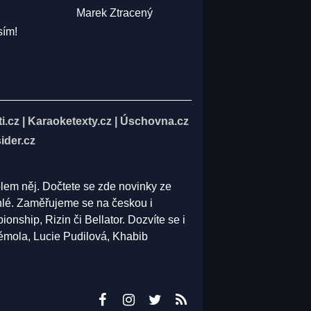
Marek Ztracený
sím!
i.cz
|
Karaoketexty.cz
|
Úschovna.cz
ider.cz
olem něj. Dočtete se zde novinky ze
běhlé. Zaměřujeme se na českou i
ship, Rizin či Bellator. Dozvíte se i
Vémola, Lucie Pudilová, Khabib