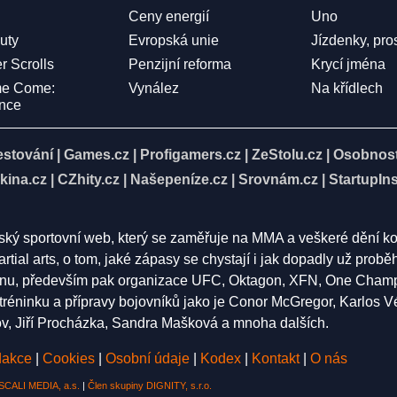
Ceny energií
Uno
Duty
Evropská unie
Jízdenky, pro
r Scrolls
Penzijní reforma
Krycí jména
me Come:
Vynález
Na křídlech
ence
estování
|
Games.cz
|
Profigamers.cz
|
ZeStolu.cz
|
Osobnost
kina.cz
|
CZhity.cz
|
Našepeníze.cz
|
Srovnám.cz
|
StartupIns
eský sportovní web, který se zaměřuje na MMA a veškeré dění k
rtial arts, o tom, jaké zápasy se chystají i jak dopadly už pro
nu, především pak organizace UFC, Oktagon, XFN, One Champion
í tréninku a přípravy bojovníků jako je Conor McGregor, Karlos 
 Jiří Procházka, Sandra Mašková a mnoha dalších.
akce
|
Cookies
|
Osobní údaje
|
Kodex
|
Kontakt
|
O nás
SCALI MEDIA, a.s.
|
Člen skupiny DIGNITY, s.r.o.