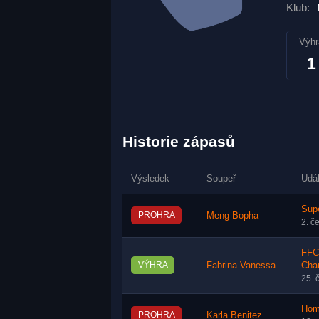
Klub:
Výhr
1
Historie zápasů
Výsledek
Soupeř
Udá
Supe
PROHRA
Meng Bopha
2. č
FFC 
VÝHRA
Fabrina Vanessa
Cha
25. 
Hom
PROHRA
Karla Benitez