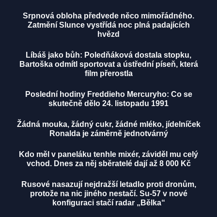
Srpnová obloha předvede něco mimořádného.
Zatmění Slunce vystřídá noc plná padajících
hvězd
Líbáš jako bůh: Poledňáková dostala stopku,
Bartoška odmítl sportovat a ústřední píseň, která
film přerostla
Poslední hodiny Freddieho Mercuryho: Co se
skutečně dělo 24. listopadu 1991
Žádná mouka, žádný cukr, žádné mléko, jídelníček
Ronalda je záměrně jednotvárný
Kdo měl v paneláku tenhle mixér, záviděl mu celý
vchod. Dnes za něj sběratelé dají až 8 000 Kč
Rusové nasazují nejdražší letadlo proti dronům,
protože na nic jiného nestačí. Su-57 v nové
konfiguraci stačí radar „Bělka“