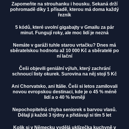
Zapomeňte na strouhanku i housku. Sekaná drží
pohromadě díky 1 přísadě, kterou má doma každý
řezník
5 kódů, které uvolní gigabajty v Gmailu za pár
minut. Fungují roky, ale moc lidí je nezná
Nemáte v garáži tuhle starou vrtačku? Dnes má
sběratelskou hodnotu až 10 000 Kč a sběratelé po
ní lační
Češi objevili geniální výluh, který zachrání
schnoucí listy okurek. Surovina na něj stojí 5 Kč
Ani Chorvatsko, ani Itálie. Češi si letos zamilovali
novou evropskou destinaci, kde je o 45 % méně
lidí a o 40 % levněji
Nepochopitelná chyba seniorek s barvou vlasů.
Dělají ji každé 3 týdny a přidávají si tím 5 let
Kolik si v Německu vydělá uklízečka kuchyně v