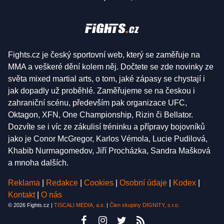
Fights.cz je český sportovní web, který se zaměřuje na
MMA a veškeré dění kolem něj. Dočtete se zde novinky ze
světa mixed martial arts, o tom, jaké zápasy se chystají i
jak dopadly už proběhlé. Zaměřujeme se na českou i
zahraniční scénu, především pak organizace UFC,
Oktagon, XFN, One Championship, Rizin či Bellator.
Dozvíte se i víc ze zákulisí tréninku a přípravy bojovníků
jako je Conor McGregor, Karlos Vémola, Lucie Pudilová,
Khabib Nurmagomedov, Jiří Procházka, Sandra Mašková
a mnoha dalších.
Reklama
|
Redakce
|
Cookies
|
Osobní údaje
|
Kodex
|
Kontakt
|
O nás
© 2026 Fights.cz |
TISCALI MEDIA, a.s.
|
Člen skupiny DIGNITY, s.r.o.