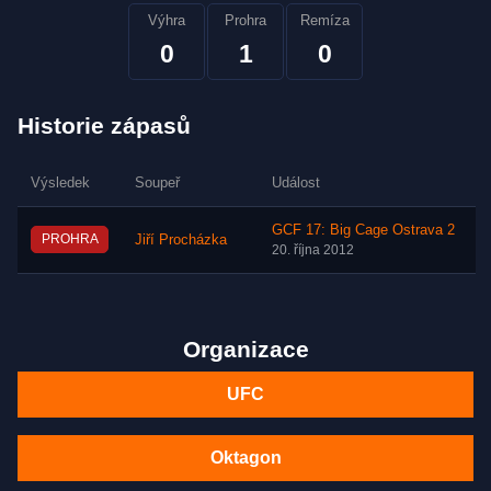
Výhra
Prohra
Remíza
0
1
0
Historie zápasů
Výsledek
Soupeř
Událost
GCF 17: Big Cage Ostrava 2
PROHRA
Jiří Procházka
20. října 2012
Organizace
UFC
Oktagon