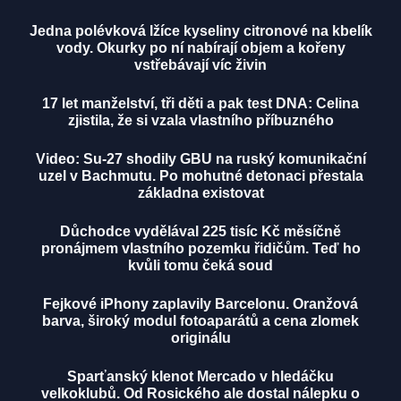
Jedna polévková lžíce kyseliny citronové na kbelík
vody. Okurky po ní nabírají objem a kořeny
vstřebávají víc živin
17 let manželství, tři děti a pak test DNA: Celina
zjistila, že si vzala vlastního příbuzného
Video: Su-27 shodily GBU na ruský komunikační
uzel v Bachmutu. Po mohutné detonaci přestala
základna existovat
Důchodce vydělával 225 tisíc Kč měsíčně
pronájmem vlastního pozemku řidičům. Teď ho
kvůli tomu čeká soud
Fejkové iPhony zaplavily Barcelonu. Oranžová
barva, široký modul fotoaparátů a cena zlomek
originálu
Sparťanský klenot Mercado v hledáčku
velkoklubů. Od Rosického ale dostal nálepku o