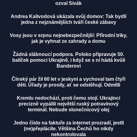
ozval Sivák
Andrea Kalivodová ukázala svůj domov: Tak bydlí
jedna z nejznámějších tváří české zábavy
Vosy jsou v srpnu nejnebezpečnější: Přírodní triky,
jak je vyhnat ze zahrady a domu
Žádná slábnoucí podpora. Polsko připravuje 50.
balíček pomoci Ukrajině, i když se s ní hádá kvůli
Banderovi
Čínský pár žil 60 let v jeskyni a vychoval tam čtyři
děti. Úřady je prosily, ať se odstěhují. Odmítli
Kremlu nedochází, proti čemu stojí. Ukrajinci
precizně vypálili největší ruský potravinový
terminál. Nebude slunečnicový olej
Jedno číslo na faktuře za internet prozradí, jestli
(ne)přeplácíte. Většina Čechů ho nikdy
nekontrolovala