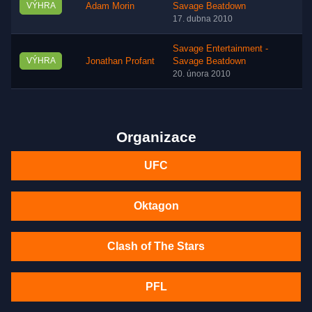
VÝHRA
Adam Morin
Savage Beatdown
17. dubna 2010
Savage Entertainment -
VÝHRA
Jonathan Profant
Savage Beatdown
20. února 2010
Organizace
UFC
Oktagon
Clash of The Stars
PFL