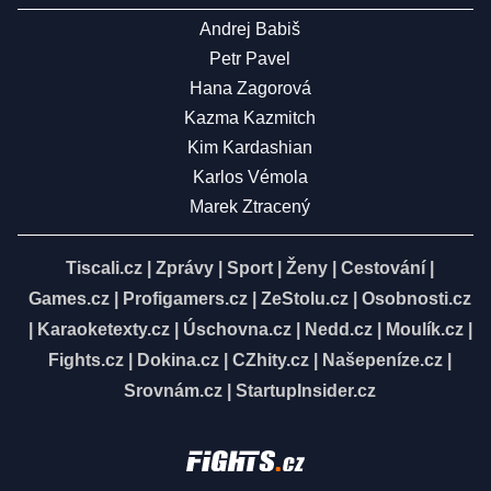
Andrej Babiš
Petr Pavel
Hana Zagorová
Kazma Kazmitch
Kim Kardashian
Karlos Vémola
Marek Ztracený
Tiscali.cz
|
Zprávy
|
Sport
|
Ženy
|
Cestování
|
Games.cz
|
Profigamers.cz
|
ZeStolu.cz
|
Osobnosti.cz
|
Karaoketexty.cz
|
Úschovna.cz
|
Nedd.cz
|
Moulík.cz
|
Fights.cz
|
Dokina.cz
|
CZhity.cz
|
Našepeníze.cz
|
Srovnám.cz
|
StartupInsider.cz