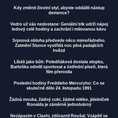
Kdy změnit životní styl, abyste oddálili nástup
demence?
Vedro už vás nedostane: Geniální trik udrží nápoj
ledový celé hodiny a zachrání i milovanou kávu
Srpnová obloha předvede něco mimořádného.
Zatmění Slunce vystřídá noc plná padajících
hvězd
Líbáš jako bůh: Poledňáková dostala stopku,
Bartoška odmítl sportovat a ústřední píseň, která
film přerostla
Poslední hodiny Freddieho Mercuryho: Co se
skutečně dělo 24. listopadu 1991
Žádná mouka, žádný cukr, žádné mléko, jídelníček
Ronalda je záměrně jednotvárný
Nezápasím v Clashi, zdůraznil Roušal. Vzápětí se