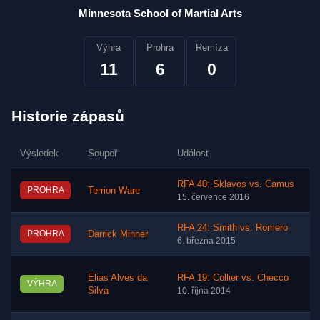
Minnesota School of Martial Arts
Výhra
Prohra
Remíza
11
6
0
Historie zápasů
Výsledek
Soupeř
Událost
RFA 40: Sklavos vs. Camus
PROHRA
Terrion Ware
15. července 2016
RFA 24: Smith vs. Romero
PROHRA
Darrick Minner
6. března 2015
Elias Alves da
RFA 19: Collier vs. Checco
VÝHRA
Silva
10. října 2014