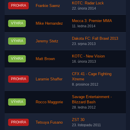
KOTC: Radar Lock
PROHRA
Frankie Saenz
22. února 2014
Mecca 3: Premier MMA
VÝHRA
Mike Hernandez
11. ledna 2014
Dakota FC: Fall Brawl 2013
VÝHRA
Jeremy Stetz
23. srpna 2013
KOTC - New Vision
VÝHRA
Matt Brown
16. února 2013
CFX 41 - Cage Fighting
PROHRA
Laramie Shaffer
Xtreme
8. prosince 2012
Savage Entertainment -
VÝHRA
Rocco Maggorie
Blizzard Bash
28. ledna 2012
ZST 30
PROHRA
Tetsuya Fusano
23. listopadu 2011