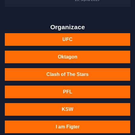
Organizace
UFC
Oktagon
Clash of The Stars
PFL
KSW
I am Figter