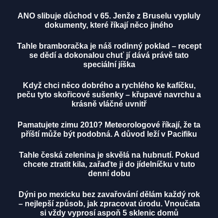
ANO slibuje důchod v 65. Jenže z Bruselu vypluly
dokumenty, které říkají něco jiného
Tahle bramboračka je náš rodinný poklad – recept
se dědí a dokonalou chuť jí dává právě tato
speciální jíška
Když chci něco dobrého a rychlého ke kafíčku,
peču tyto skořicové sušenky – křupavé navrchu a
krásně vláčné uvnitř
Pamatujete zimu 2010? Meteorologové říkají, že ta
příští může být podobná. A důvod leží v Pacifiku
Tahle česká zelenina je skvělá na hubnutí. Pokud
chcete ztratit kila, zařaďte ji do jídelníčku v tuto
denní dobu
Dýni po mexicku bez zavařování dělám každý rok
– nejlepší způsob, jak zpracovat úrodu. Vnoučata
si vždy vyprosí aspoň 5 sklenic domů