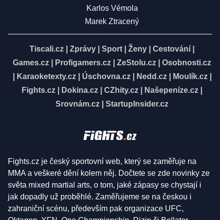
Karlos Vémola
Marek Ztracený
Tiscali.cz
|
Zprávy
|
Sport
|
Ženy
|
Cestování
|
Games.cz
|
Profigamers.cz
|
ZeStolu.cz
|
Osobnosti.cz
|
Karaoketexty.cz
|
Úschovna.cz
|
Nedd.cz
|
Moulík.cz
|
Fights.cz
|
Dokina.cz
|
CZhity.cz
|
Našepeníze.cz
|
Srovnám.cz
|
StartupInsider.cz
Fights.cz je český sportovní web, který se zaměřuje na
MMA a veškeré dění kolem něj. Dočtete se zde novinky ze
světa mixed martial arts, o tom, jaké zápasy se chystají i
jak dopadly už proběhlé. Zaměřujeme se na českou i
zahraniční scénu, především pak organizace UFC,