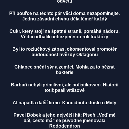
odvetu
Při bouřce na těchto pár věcí doma nezapomínejte.
Jednu zásadní chybu dělá téměř každý
Cukr, který stojí na špatné straně, pomáhá nádoru.
Vědci odhalili nebezpečnou roli fruktózy
Byl to rozlučkový zápas, okomentoval promotér
budoucnost hvězdy Oktagonu
Chlapec snědl sýr a zemřel. Mohla za to běžná
bakterie
Barbaři nebyli primitivní, ale sofistikovaní. Historii
totiž psali vítězové
AI napadla další firmu. K incidentu došlo u Mety
Pavel Bobek a jeho největší hit: Píseň „Veď mě
dál, cesto má“ se původně jmenovala
Rododendron