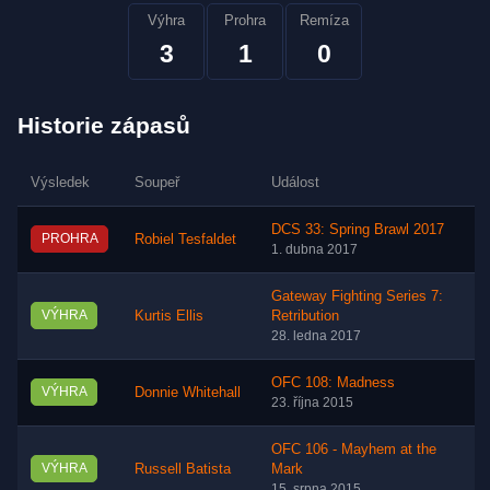
Výhra
Prohra
Remíza
3
1
0
Historie zápasů
Výsledek
Soupeř
Událost
DCS 33: Spring Brawl 2017
PROHRA
Robiel Tesfaldet
1. dubna 2017
Gateway Fighting Series 7:
VÝHRA
Kurtis Ellis
Retribution
28. ledna 2017
OFC 108: Madness
VÝHRA
Donnie Whitehall
23. října 2015
OFC 106 - Mayhem at the
VÝHRA
Russell Batista
Mark
15. srpna 2015