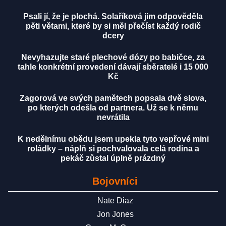
Psali jí, že je plochá. Solaříková jim odpověděla
pěti větami, které by si měl přečíst každý rodič
dcery
Nevyhazujte staré plechové dózy po babičce, za
tahle konkrétní provedení dávají sběratelé i 15 000
Kč
Zagorová ve svých pamětech popsala dvě slova,
po kterých odešla od partnera. Už se k němu
nevrátila
K nedělnímu obědu jsem upekla tyto vepřové mini
roládky – náplň si pochvalovala celá rodina a
pekáč zůstal úplně prázdný
Bojovníci
Nate Diaz
Jon Jones