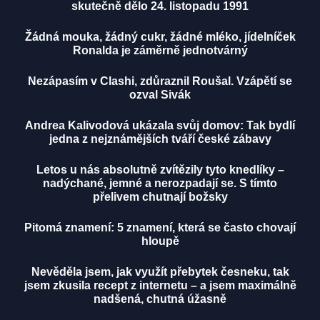
skutečně dělo 24. listopadu 1991
Žádná mouka, žádný cukr, žádné mléko, jídelníček
Ronalda je záměrně jednotvárný
Nezápasím v Clashi, zdůraznil Roušal. Vzápětí se
ozval Sivák
Andrea Kalivodová ukázala svůj domov: Tak bydlí
jedna z nejznámějších tváří české zábavy
Letos u nás absolutně zvítězily tyto knedlíky –
nadýchané, jemné a nerozpadají se. S tímto
přelivem chutnají božsky
Pitomá znamení: 5 znamení, která se často chovají
hloupě
Nevěděla jsem, jak využít přebytek česneku, tak
jsem zkusila recept z internetu – a jsem maximálně
nadšená, chutná úžasně