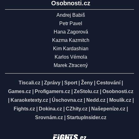
Osobnosti.cz
Andrej Babiš
Petr Pavel
Hana Zagorová
Kazma Kazmitch
Kim Kardashian
Karlos Vémola
Marek Ztracený
Tiscali.cz
|
Zprávy
|
Sport
|
Ženy
|
Cestování
|
Games.cz
|
Profigamers.cz
|
ZeStolu.cz
|
Osobnosti.cz
|
Karaoketexty.cz
|
Úschovna.cz
|
Nedd.cz
|
Moulík.cz
|
Fights.cz
|
Dokina.cz
|
CZhity.cz
|
Našepeníze.cz
|
Srovnám.cz
|
StartupInsider.cz