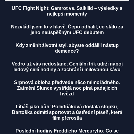
UFC Fight Night: Gamrot vs. Salkilld – výsledky a
nejlepší momenty
Nezvládl jsem to v hlavě. Čepo odhalil, co stálo za
jeho neúspěšným UFC debutem
Kdy změnit životní styl, abyste oddálili nástup
demence?
Vedro už vás nedostane: Geniální trik udrží nápoj
ledový celé hodiny a zachrání i milovanou kávu
Srpnová obloha předvede něco mimořádného.
Zatmění Slunce vystřídá noc plná padajících
hvězd
Líbáš jako bůh: Poledňáková dostala stopku,
Bartoška odmítl sportovat a ústřední píseň, která
film přerostla
Poslední hodiny Freddieho Mercuryho: Co se