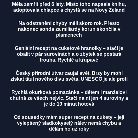
Měla zemřít před 6 lety. Místo toho napsala knihu,
adoptovala chlapce a chystá se na Nový Zéland
Na odstranění chyby měli skoro rok. Přesto
nakonec sonda za miliardy korun skončila v
plamenech
Geniální recept na cuketové hranolky – stačí je
obalit v pár surovinách a o zbytek se postará
trouba. Rychlé a křupavé
Český přírodní útvar zaujal svět. Brzy by mohl
získat titul nového divu světa. UNESCO je ale proti
Rychlá okurková pomazánka – dětem i manželovi
chutná ze všech nejvíc. Stačí na ni jen 4 suroviny a
je do 10 minut hotová
Od sousedky mám super recept na cukety – její
vylepšený sladkokyselý nálev nemá chybu a
dělám ho už roky