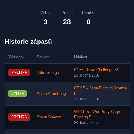
Výhra
Prohra
Remíza
3
28
0
Historie zápasů
Výsledek
Soupeř
Událost
IC 36 - Iowa Challenge 36
PROHRA
John George
28. dubna 2007
CFX 5 - Cage Fighting Xtreme
VÝHRA
Adam Armstrong
5
21. dubna 2007
WPCF 5 - War Party Cage
PROHRA
Steve Shewry
Fighting 5
20. ledna 2007