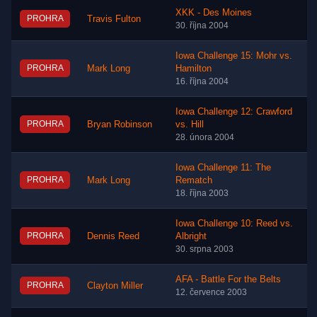
XKK - Des Moines
PROHRA
Travis Fulton
30. října 2004
Iowa Challenge 15: Mohr vs.
PROHRA
Mark Long
Hamilton
16. října 2004
Iowa Challenge 12: Crawford
PROHRA
Bryan Robinson
vs. Hill
28. února 2004
Iowa Challenge 11: The
PROHRA
Mark Long
Rematch
18. října 2003
Iowa Challenge 10: Reed vs.
PROHRA
Dennis Reed
Albright
30. srpna 2003
AFA - Battle For the Belts
PROHRA
Clayton Miller
12. července 2003