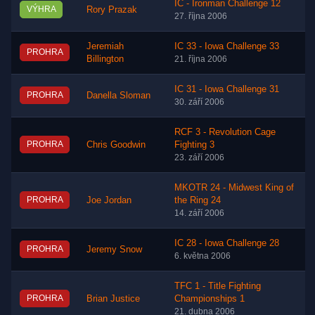
IC - Ironman Challenge 12
VÝHRA
Rory Prazak
27. října 2006
Jeremiah
IC 33 - Iowa Challenge 33
PROHRA
Billington
21. října 2006
IC 31 - Iowa Challenge 31
PROHRA
Danella Sloman
30. září 2006
RCF 3 - Revolution Cage
PROHRA
Chris Goodwin
Fighting 3
23. září 2006
MKOTR 24 - Midwest King of
PROHRA
Joe Jordan
the Ring 24
14. září 2006
IC 28 - Iowa Challenge 28
PROHRA
Jeremy Snow
6. května 2006
TFC 1 - Title Fighting
PROHRA
Brian Justice
Championships 1
21. dubna 2006