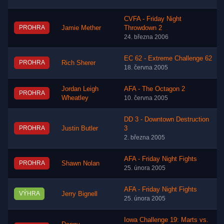
CVFA - Friday Night
PROHRA
Jamie Mether
Throwdown 2
24. března 2006
EC 62 - Extreme Challenge 62
PROHRA
Rich Sherer
18. června 2005
Jordan Leigh
AFA - The Octagon 2
PROHRA
Wheatley
10. června 2005
DD 3 - Downtown Destruction
PROHRA
Justin Butler
3
2. března 2005
AFA - Friday Night Fights
PROHRA
Shawn Nolan
25. února 2005
AFA - Friday Night Fights
VÝHRA
Jerry Bignell
25. února 2005
Iowa Challenge 19: Marts vs.