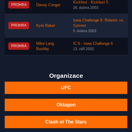
Kickfest - Kickfest 5
PROHRA
Davey Conger
26. dubna 2003
Iowa Challenge 9: Roberts vs.
PROHRA
Kyle Baker
Sylvest
5. dubna 2003
Mike Lang
IC 6 - Iowa Challenge 6
PROHRA
Bushby
13. září 2002
Organizace
UFC
Oktagon
Clash of The Stars