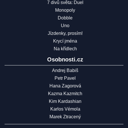
7 divů světa: Duel
Monopoly
Dobble
Uno
Jízdenky, prosím!
Krycí jména
Na křídlech
Osobnosti.cz
Andrej Babiš
Petr Pavel
Hana Zagorová
Kazma Kazmitch
Kim Kardashian
Karlos Vémola
Marek Ztracený