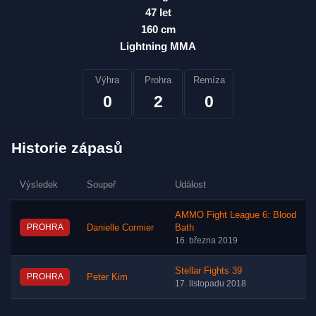
47 let
160 cm
Lightning MMA
Výhra
Prohra
Remíza
0
2
0
Historie zápasů
Výsledek
Soupeř
Událost
AMMO Fight League 6: Blood
PROHRA
Danielle Cormier
Bath
16. března 2019
Stellar Fights 39
PROHRA
Peter Kim
17. listopadu 2018