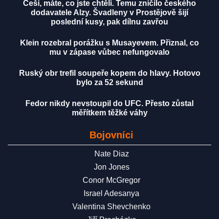
Češi, máte, co jste chtěli. Temu zničilo českého
dodavatele Alzy. Švadleny v Prostějově šijí
poslední kusy, pak dílnu zavřou
Klein rozebral porážku s Musayevem. Přiznal, co
mu v zápase vůbec nefungovalo
Ruský obr trefil soupeře kopem do hlavy. Hotovo
bylo za 52 sekund
Fedor nikdy nevstoupil do UFC. Přesto zůstal
měřítkem těžké váhy
Bojovníci
Nate Diaz
Jon Jones
Conor McGregor
Israel Adesanya
Valentina Shevchenko