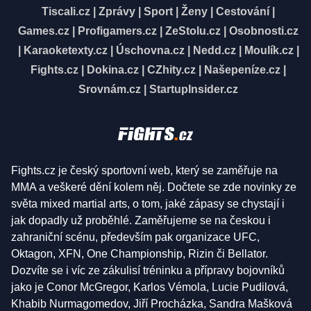
Tiscali.cz
|
Zprávy
|
Sport
|
Ženy
|
Cestování
|
Games.cz
|
Profigamers.cz
|
ZeStolu.cz
|
Osobnosti.cz
|
Karaoketexty.cz
|
Úschovna.cz
|
Nedd.cz
|
Moulík.cz
|
Fights.cz
|
Dokina.cz
|
CZhity.cz
|
Našepeníze.cz
|
Srovnám.cz
|
StartupInsider.cz
Fights.cz je český sportovní web, který se zaměřuje na
MMA a veškeré dění kolem něj. Dočtete se zde novinky ze
světa mixed martial arts, o tom, jaké zápasy se chystají i
jak dopadly už proběhlé. Zaměřujeme se na českou i
zahraniční scénu, především pak organizace UFC,
Oktagon, XFN, One Championship, Rizin či Bellator.
Dozvíte se i víc ze zákulisí tréninku a přípravy bojovníků
jako je Conor McGregor, Karlos Vémola, Lucie Pudilová,
Khabib Nurmagomedov, Jiří Procházka, Sandra Mašková