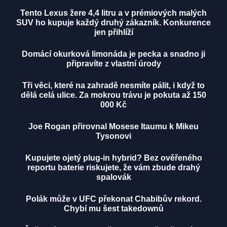
Tento Lexus žere 4,4 litru a v prémiových malých
SUV ho kupuje každý druhý zákazník. Konkurence
jen přihlíží
Domácí okurková limonáda je pecka a snadno ji
připravíte z vlastní úrody
Tři věci, které na zahradě nesmíte pálit, i když to
dělá celá ulice. Za mokrou trávu je pokuta až 150
000 Kč
Joe Rogan přirovnal Mosese Itaumu k Mikeu
Tysonovi
Kupujete ojetý plug-in hybrid? Bez ověřeného
reportu baterie riskujete, že vám zbude drahý
spalovák
Polák může v UFC překonat Chabibův rekord.
Chybí mu šest takedownů