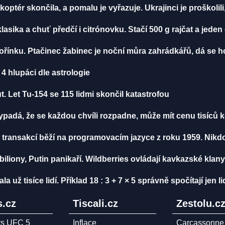
ikoptér skončila, a pomalu je vyřazuje. Ukrajinci je proškolili
klasika a chuť předčí i citrónovku. Stačí 500 g rajčat a jeden
ořínku. Ptačinec žabinec je noční můra zahrádkářů, dá se ho
4 hlupáci dle astrologie
. Let Tu-154 se 115 lidmi skončil katastrofou
vypadá, že se každou chvíli rozpadne, může mít cenu tisíců 
 transakcí běží na programovacím jazyce z roku 1959. Nikd
biliony, Putin panikaří. Wildberries ovládají kavkazské klany
ž tisíce lidí. Příklad 18 : 3 + 7 × 5 správně spočítají jen li
.cz
Tiscali.cz
Zestolu.c
ts UFC 5
Inflace
Carcassonne