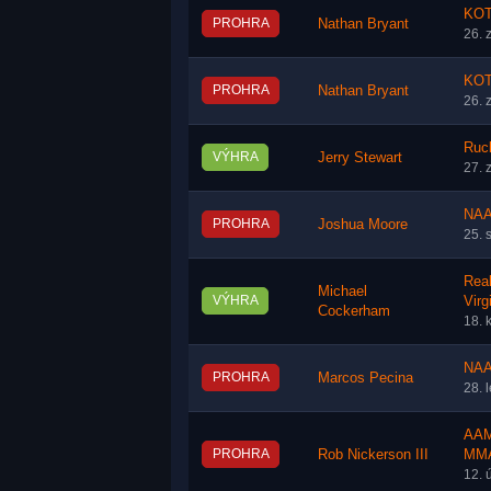
KOT
PROHRA
Nathan Bryant
26. 
KOT
PROHRA
Nathan Bryant
26. 
Ruc
VÝHRA
Jerry Stewart
27. 
NAA
PROHRA
Joshua Moore
25. 
Rea
Michael
VÝHRA
Virg
Cockerham
18. 
NAA
PROHRA
Marcos Pecina
28. 
AAM
PROHRA
Rob Nickerson III
MMA
12. 