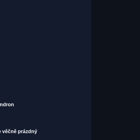
endron
je věčně prázdný