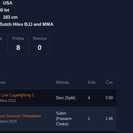
USA
40 let
183 cm
Butch Hiles BJJ and MMA
a
Prohra
Remíza
8
0
lost
Metoda
Kolo
Čas
Line Cagefighting 5
Deci (Split)
4
3:00
větna 2021
Subm
out Summer Throwdown
(Forearm
1
1:46
srpna 2016
Choke)