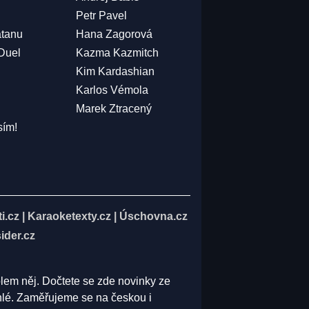
Petr Pavel
atanu
Hana Zagorová
 Duel
Kazma Kazmitch
Kim Kardashian
Karlos Vémola
Marek Ztracený
sím!
i.cz
|
Karaoketexty.cz
|
Úschovna.cz
ider.cz
olem něj. Dočtete se zde novinky ze
běhlé. Zaměřujeme se na českou i