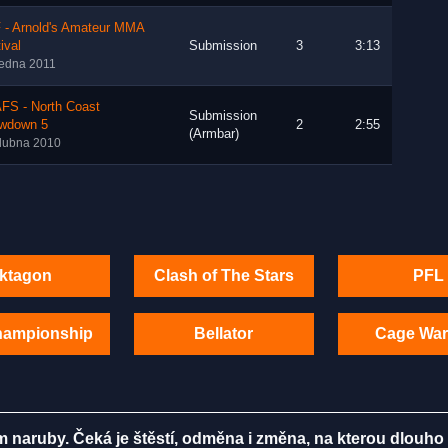
 - Arnold's Amateur MMA
ival
Submission
3
3:13
ledna 2011
FS - North Coast
Submission
wdown 5
2
2:55
(Armbar)
dubna 2010
ktagon
Clash of The Stars
PFL
hampionship
Bellator
Cage War
m naruby. Čeká je štěstí, odměna i změna, na kterou dlouho