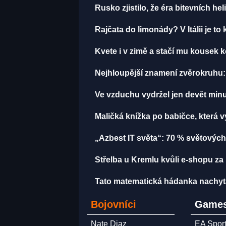
Rusko zjistilo, že éra bitevních hel
Rajčata do limonády? V Itálii je to 
Kvete i v zimě a stačí mu kousek k
Nejhloupější znamení zvěrokruhu: 
Ve vzduchu vydržel jen devět minut
Maličká knížka po babičce, která 
„Azbest IT světa“: 70 % světových
Střelba u Kremlu kvůli e-shopu za 
Tato matematická hádanka nachytala u
Bojovníci
Games
Nate Diaz
EA Spor