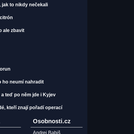
, jak to nikdy nečekali
 citrón
 ale zbavit
korun
o ho neumí nahradit
 a teď po něm jde i Kyjev
dé, kteří znají pořadí operací
z
Osobnosti.cz
Andrej Babiš