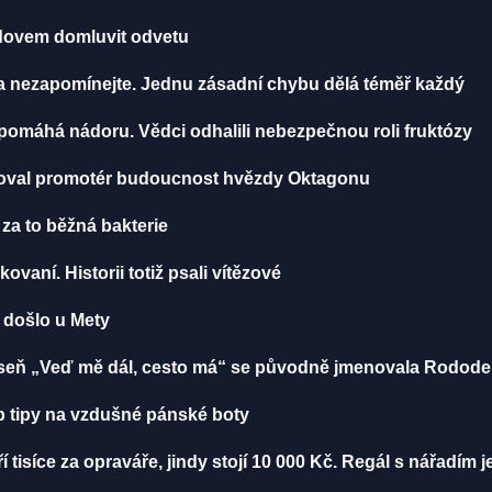
radovem domluvit odvetu
ma nezapomínejte. Jednu zásadní chybu dělá téměř každý
, pomáhá nádoru. Vědci odhalili nebezpečnou roli fruktózy
toval promotér budoucnost hvězdy Oktagonu
 za to běžná bakterie
ikovaní. Historii totiž psali vítězové
u došlo u Mety
 Píseň „Veď mě dál, cesto má“ se původně jmenovala Rodod
 tipy na vzdušné pánské boty
í tisíce za opraváře, jindy stojí 10 000 Kč. Regál s nářadím 