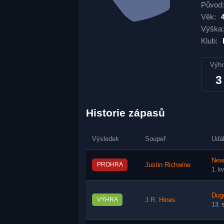
Původ:
Věk:
Výška:
Klub:
Výhr
3
Historie zápasů
Výsledek
Soupeř
Udá
New 
PROHRA
Justin Richwine
1. k
Dug
VÝHRA
J.R. Hines
13. 