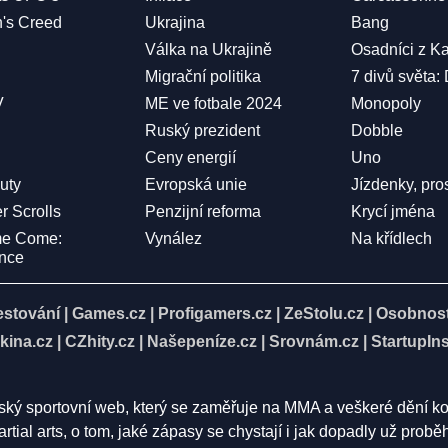
n's Creed
Ukrajina
Bang
Válka na Ukrajině
Osadníci z K
Migrační politika
7 divů světa:
V
ME ve fotbale 2024
Monopoly
Ruský prezident
Dobble
Ceny energií
Uno
Duty
Evropská unie
Jízdenky, pro
r Scrolls
Penzijní reforma
Krycí jména
me Come:
Vynález
Na křídlech
ence
estování
|
Games.cz
|
Profigamers.cz
|
ZeStolu.cz
|
Osobnost
kina.cz
|
CZhity.cz
|
Našepeníze.cz
|
Srovnám.cz
|
StartupIns
eský sportovní web, který se zaměřuje na MMA a veškeré dění k
rtial arts, o tom, jaké zápasy se chystají i jak dopadly už pro