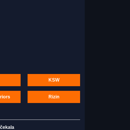
KSW
riors
Rizin
 čekala