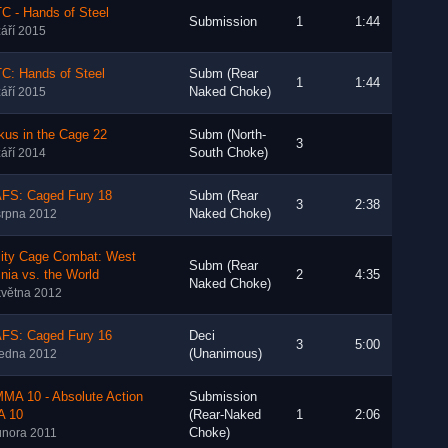
C - Hands of Steel
Submission
1
1:44
září 2015
C: Hands of Steel
Subm (Rear
1
1:44
Naked Choke)
září 2015
kus in the Cage 22
Subm (North-
3
South Choke)
září 2014
FS: Caged Fury 18
Subm (Rear
3
2:38
Naked Choke)
srpna 2012
lity Cage Combat: West
Subm (Rear
inia vs. the World
2
4:35
Naked Choke)
května 2012
FS: Caged Fury 16
Deci
3
5:00
(Unanimous)
ledna 2012
MA 10 - Absolute Action
Submission
 10
(Rear-Naked
1
2:06
Choke)
února 2011