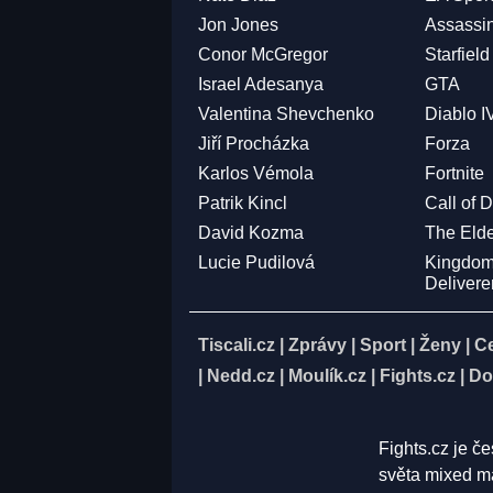
Jon Jones
Assassi
Conor McGregor
Starfield
Israel Adesanya
GTA
Valentina Shevchenko
Diablo I
Jiří Procházka
Forza
Karlos Vémola
Fortnite
Patrik Kincl
Call of 
David Kozma
The Elde
Lucie Pudilová
Kingdo
Deliver
Tiscali.cz
|
Zprávy
|
Sport
|
Ženy
|
C
|
Nedd.cz
|
Moulík.cz
|
Fights.cz
|
Do
Fights.cz je č
světa mixed ma