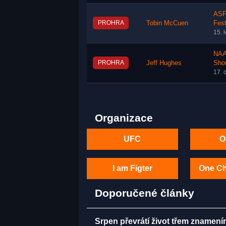
ASF
PROHRA
Tobin McCuen
Fest
15. 
NAA
PROHRA
Jeff Hughes
Sho
17. 
Organizace
UFC
O
I am Figter
One C
Doporučené články
Srpen převrátí život třem znamení