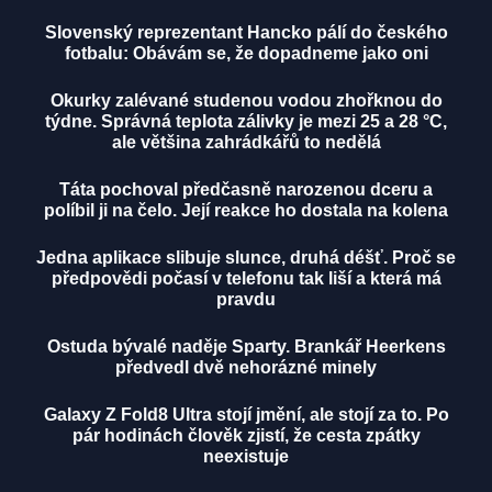
Slovenský reprezentant Hancko pálí do českého
fotbalu: Obávám se, že dopadneme jako oni
Okurky zalévané studenou vodou zhořknou do
týdne. Správná teplota zálivky je mezi 25 a 28 °C,
ale většina zahrádkářů to nedělá
Táta pochoval předčasně narozenou dceru a
políbil ji na čelo. Její reakce ho dostala na kolena
Jedna aplikace slibuje slunce, druhá déšť. Proč se
předpovědi počasí v telefonu tak liší a která má
pravdu
Ostuda bývalé naděje Sparty. Brankář Heerkens
předvedl dvě nehorázné minely
Galaxy Z Fold8 Ultra stojí jmění, ale stojí za to. Po
pár hodinách člověk zjistí, že cesta zpátky
neexistuje