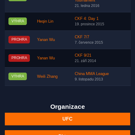
Tournament
21. ledna 2016
CKF 4: Day 1
VÝHRA
Heqin Lin
19. prosince 2015
CKF 7/7
PROHRA
Yanan Wu
7. července 2015
CKF 9/21
PROHRA
Yanan Wu
21. září 2014
China MMA League
VÝHRA
Weili Zhang
9. listopadu 2013
Organizace
UFC