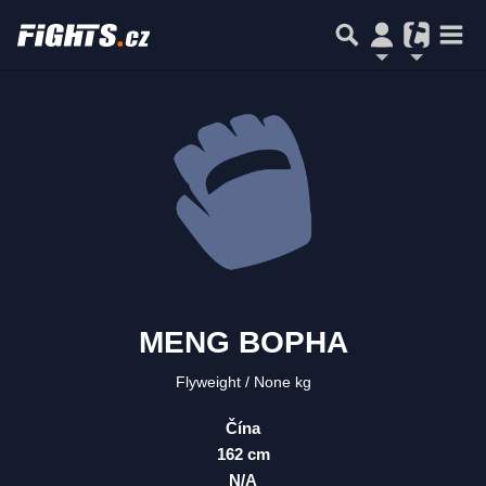
MENG BOPHA
Flyweight
None kg
Čína
162 cm
N/A