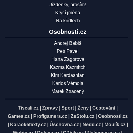
Jízdenky, prosím!
Krycí jména
Na křídlech
Osobnosti.cz
Andrej Babiš
Petr Pavel
Hana Zagorová
Kazma Kazmitch
Kim Kardashian
Karlos Vémola
Marek Ztracený
Tiscali.cz
|
Zprávy
|
Sport
|
Ženy
|
Cestování
|
Games.cz
|
Profigamers.cz
|
ZeStolu.cz
|
Osobnosti.cz
|
Karaoketexty.cz
|
Úschovna.cz
|
Nedd.cz
|
Moulík.cz
|
Fights.cz
|
Dokina.cz
|
CZhity.cz
|
Našepeníze.cz
|