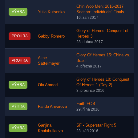
Chin Woo Men: 2016-2017
VÝHRA
Yulia Kutsenko
Season: Individuals' Finals
16. září 2017
Glory of Heroes: Conquest of
PROHRA
Gabby Romero
Heroes 3
28. dubna 2017
Glory Of Heroes 15: China vs.
Aline
PROHRA
Brazil
Sattelmayer
4. března 2017
Glory of Heroes 10: Conquest
VÝHRA
Ola Ahmed
Of Heroes 1 (Day 2)
3. prosince 2016
Faith FC 4
VÝHRA
Farida Anvarova
29. října 2016
Ganjina
SF - Superstar Fight 5
VÝHRA
Khabibullaeva
23. září 2016