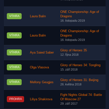
ONE Championship: Age of
VÝHRA
Laura Balin
Dragons
16. listopadu 2019
ONE Championship: Age of
VÝHRA
Laura Balin
Dragons
16. listopadu 2019
Glory of Heroes 35
VÝHRA
Aya Saied Saber
12. října 2018
Glory of Heroes 34: Tongling
VÝHRA
Olga Vlasova
15. září 2018
Glory of Heroes 31: Beijing
VÝHRA
Mellony Geugjes
26. května 2018
Fight Nights Global 74: Battle
PROHRA
Liliya Shakirova
Of Moscow 27
29. září 2017