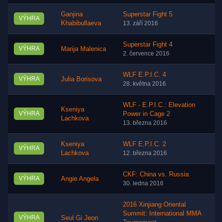
Ganjina
Superstar Fight 5
VÝHRA
Khabibullaeva
13. září 2016
Superstar Fight 4
VÝHRA
Marija Malenica
2. července 2016
WLF E.P.I.C. 4
VÝHRA
Julia Borisova
28. května 2016
WLF - E.P.I.C.: Elevation
Kseniya
VÝHRA
Power in Cage 2
Lachkova
13. března 2016
Kseniya
WLF E.P.I.C. 2
VÝHRA
Lachkova
12. března 2016
CKF: China vs. Russia
VÝHRA
Angie Angela
30. ledna 2016
2016 Xinjiang Oriental
Summit: International MMA
VÝHRA
Seul Gi Jeon