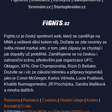
Srovnám.cz
|
StartupInsider.cz
Fights.cz je český sportovní web, který se zaměřuje na
MMA a veškeré dění kolem něj. Dočtete se zde novinky ze
světa mixed martial arts, o tom, jaké zápasy se chystají i
jak dopadly už proběhlé. Zaměřujeme se na českou i
zahraniční scénu, především pak organizace UFC,
Oktagon, XFN, One Championship, Rizin či Bellator.
Dozvíte se i víc ze zákulisí tréninku a přípravy bojovníků
jako je Conor McGregor, Karlos Vémola, Lucie Pudilová,
Khabib Nurmagomedov, Jiří Procházka, Sandra Mašková
a mnoha dalších.
Reklama
|
Redakce
|
Cookies
|
Osobní údaje
|
Kodex
|
Kontakt
|
O nás
© 2026 Fights.cz |
TISCALI MEDIA, a.s.
|
Člen skupiny DIGNITY, s.r.o.