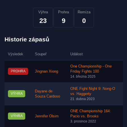
Výhra
Prohra
Remíza
23
9
0
Historie zápasů
Výsledek
Soupeř
Událost
One Championship - One
PROHRA
Jingnan Xiong
Friday Fights 100
14. března 2025
ONE Fight Night 9: Nong-O
Dayane de
VÝHRA
vs. Haggerty
Souza Cardoso
21. dubna 2023
ONE Championship 164:
VÝHRA
Jennifer Olsim
Pacio vs. Brooks
3. prosince 2022