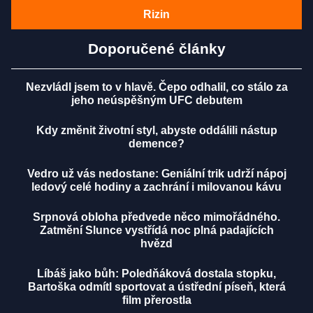
Rizin
Doporučené články
Nezvládl jsem to v hlavě. Čepo odhalil, co stálo za
jeho neúspěšným UFC debutem
Kdy změnit životní styl, abyste oddálili nástup
demence?
Vedro už vás nedostane: Geniální trik udrží nápoj
ledový celé hodiny a zachrání i milovanou kávu
Srpnová obloha předvede něco mimořádného.
Zatmění Slunce vystřídá noc plná padajících
hvězd
Líbáš jako bůh: Poledňáková dostala stopku,
Bartoška odmítl sportovat a ústřední píseň, která
film přerostla