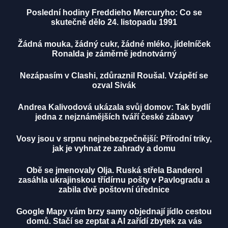
Poslední hodiny Freddieho Mercuryho: Co se
skutečně dělo 24. listopadu 1991
Žádná mouka, žádný cukr, žádné mléko, jídelníček
Ronalda je záměrně jednotvárný
Nezápasím v Clashi, zdůraznil Roušal. Vzápětí se
ozval Sivák
Andrea Kalivodová ukázala svůj domov: Tak bydlí
jedna z nejznámějších tváří české zábavy
Vosy jsou v srpnu nejnebezpečnější: Přírodní triky,
jak je vyhnat ze zahrady a domu
Obě se jmenovaly Olja. Ruská střela Banderol
zasáhla ukrajinskou třídírnu pošty v Pavlogradu a
zabila dvě poštovní úřednice
Google Mapy vám brzy samy objednají jídlo cestou
domů. Stačí se zeptat a AI zařídí zbytek za vás