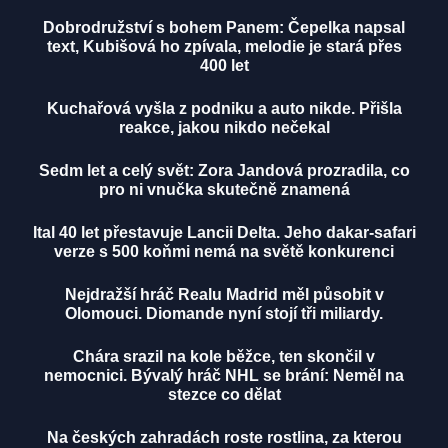
Dobrodružství s bohem Panem: Čepelka napsal
text, Kubišová ho zpívala, melodie je stará přes
400 let
Kuchařová vyšla z podniku a auto nikde. Přišla
reakce, jakou nikdo nečekal
Sedm let a celý svět: Zora Jandová prozradila, co
pro ni vnučka skutečně znamená
Ital 40 let přestavuje Lancii Delta. Jeho dakar-safari
verze s 500 koňmi nemá na světě konkurenci
Nejdražší hráč Realu Madrid měl působit v
Olomouci. Diomande nyní stojí tři miliardy.
Chára srazil na kole běžce, ten skončil v
nemocnici. Bývalý hráč NHL se brání: Neměl na
stezce co dělat
Na českých zahradách roste rostlina, za kterou