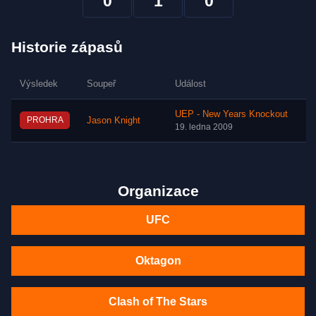
0
1
0
Historie zápasů
Výsledek
Soupeř
Událost
UEP - New Years Knockout
PROHRA
Jason Knight
19. ledna 2009
Organizace
UFC
Oktagon
Clash of The Stars