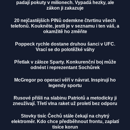
padají pokuty v milionech. Vypadá hezky, ale
zákon ji zakazuje
20 nejčastějších PINů odemkne čtvrtinu všech
telefonů. Koukněte, jestli je v seznamu i ten váš, a
okamžitě ho změňte
Poppeck rychle dostane druhou šanci v UFC.
Vrací se do polotěžké váhy
Přetlak v záloze Sparty. Konkurenční boj může
odnést i reprezentant Sochůrek
McGregor po operaci věří v návrat. Inspirují ho
legendy sportu
Rusové přišli na slabinu Patriotů a metodicky ji
zneužívají. Třetí vlna raket už proletí bez odporu
Stovky tisíc Čechů stále čekají na chytrý
elektroměr. Kdo chce předběhnout frontu, zaplatí
tisíce korun