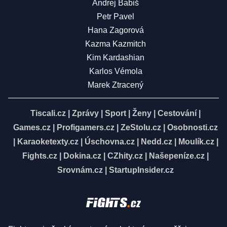
Andrej Babiš
Petr Pavel
Hana Zagorová
Kazma Kazmitch
Kim Kardashian
Karlos Vémola
Marek Ztracený
Tiscali.cz
|
Zprávy
|
Sport
|
Ženy
|
Cestování
|
Games.cz
|
Profigamers.cz
|
ZeStolu.cz
|
Osobnosti.cz
|
Karaoketexty.cz
|
Úschovna.cz
|
Nedd.cz
|
Moulík.cz
|
Fights.cz
|
Dokina.cz
|
CZhity.cz
|
Našepeníze.cz
|
Srovnám.cz
|
StartupInsider.cz