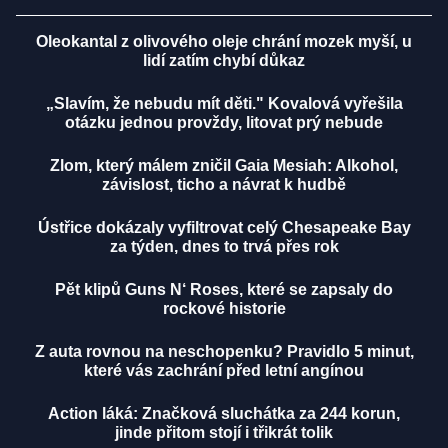
Oleokantal z olivového oleje chrání mozek myší, u
lidí zatím chybí důkaz
„Slavím, že nebudu mít děti." Kovalová vyřešila
otázku jednou provždy, litovat prý nebude
Zlom, který málem zničil Gaia Mesiah: Alkohol,
závislost, ticho a návrat k hudbě
Ústřice dokázaly vyfiltrovat celý Chesapeake Bay
za týden, dnes to trvá přes rok
Pět klipů Guns N‘ Roses, které se zapsaly do
rockové historie
Z auta rovnou na neschopenku? Pravidlo 5 minut,
které vás zachrání před letní angínou
Action láká: Značková sluchátka za 244 korun,
jinde přitom stojí i třikrát tolik