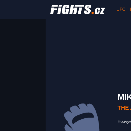
UFC
MI
THE
Heavy