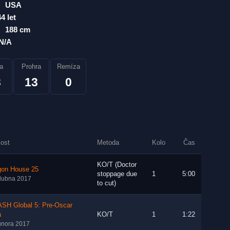
USA
44 let
188 cm
N/A
a
Prohra
Remíza
3
13
0
lost
Metoda
Kolo
Čas
KO/T (Doctor
gon House 25
stoppage due
1
5:00
dubna 2017
to cut)
SH Global 5: Pre-Oscar
a
KO/T
1
1:22
února 2017