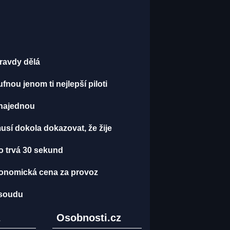
pravdy dělá
fnou jenom ti nejlepší piloti
y najednou
musí dokola dokazovat, že žije
ho trvá 30 sekund
stronomická cena za provoz
 soudu
z
Osobnosti.cz