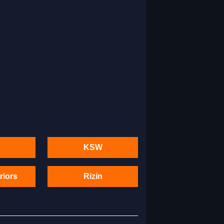
KSW
riors
Rizin