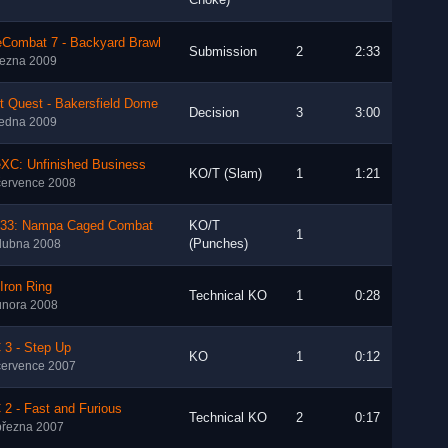
Choke)
eCombat 7 - Backyard Brawl
Submission
2
2:33
řezna 2009
t Quest - Bakersfield Dome
Decision
3
3:00
ledna 2009
eXC: Unfinished Business
KO/T (Slam)
1
1:21
července 2008
 33: Nampa Caged Combat
KO/T
1
(Punches)
dubna 2008
 Iron Ring
Technical KO
1
0:28
února 2008
 3 - Step Up
KO
1
0:12
července 2007
2 - Fast and Furious
Technical KO
2
0:17
března 2007