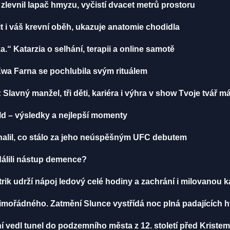
zlevnil lapač hmyzu, vyčistí dvacet metrů prostoru
t i váš krevní oběh, ukazuje anatomie chodidla
ka.“ Katarzia o selhání, terapii a online samotě
Ewa Farna se pochlubila svým rituálem
 Slavný manžel, tři děti, kariéra i výhra v show Tvoje tvář 
lld – výsledky a nejlepší momenty
dhalil, co stálo za jeho neúspěšným UFC debutem
ddálili nástup demence?
rik udrží nápoj ledový celé hodiny a zachrání i milovanou 
mořádného. Zatmění Slunce vystřídá noc plná padajících 
í vedl tunel do podzemního města z 12. století před Kristem