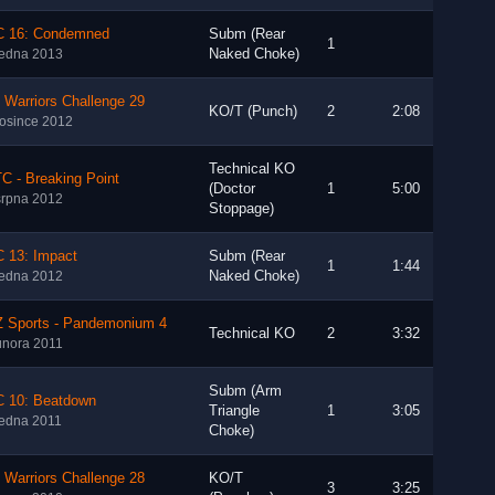
 16: Condemned
Subm (Rear
1
Naked Choke)
ledna 2013
 Warriors Challenge 29
KO/T (Punch)
2
2:08
rosince 2012
Technical KO
C - Breaking Point
(Doctor
1
5:00
srpna 2012
Stoppage)
 13: Impact
Subm (Rear
1
1:44
Naked Choke)
ledna 2012
 Sports - Pandemonium 4
Technical KO
2
3:32
února 2011
Subm (Arm
 10: Beatdown
Triangle
1
3:05
ledna 2011
Choke)
 Warriors Challenge 28
KO/T
3
3:25