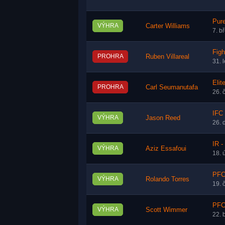
Pur
VÝHRA
Carter Williams
7. b
Figh
PROHRA
Ruben Villareal
31. 
Elit
PROHRA
Carl Seumanutafa
26. 
IFC
VÝHRA
Jason Reed
26. 
IR -
VÝHRA
Aziz Essafoui
18. 
PFC
VÝHRA
Rolando Torres
19. 
PFC 
VÝHRA
Scott Wimmer
22. 