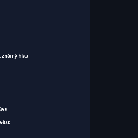
má známý hlas
kávu
hvězd