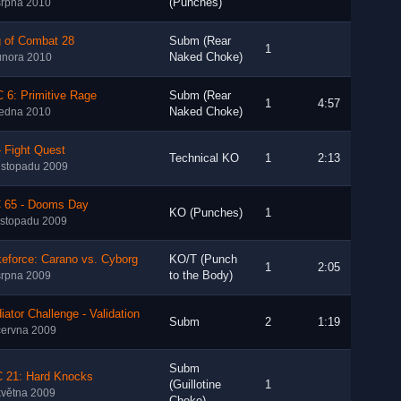
(Punches)
srpna 2010
g of Combat 28
Subm (Rear
1
Naked Choke)
února 2010
 6: Primitive Rage
Subm (Rear
1
4:57
Naked Choke)
ledna 2010
 Fight Quest
Technical KO
1
2:13
listopadu 2009
 65 - Dooms Day
KO (Punches)
1
listopadu 2009
keforce: Carano vs. Cyborg
KO/T (Punch
1
2:05
to the Body)
srpna 2009
iator Challenge - Validation
Subm
2
1:19
června 2009
Subm
 21: Hard Knocks
(Guillotine
1
května 2009