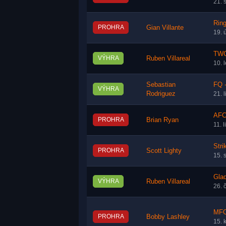
21. 
Rin
PROHRA
Gian Villante
19. 
TWC
VÝHRA
Ruben Villareal
10. 
Sebastian
FQ -
VÝHRA
Rodriguez
21. 
AFC
PROHRA
Brian Ryan
11. 
Stri
PROHRA
Scott Lighty
15. 
Glad
VÝHRA
Ruben Villareal
26. 
MFC
PROHRA
Bobby Lashley
15. 