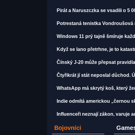
Pirát a Naruszczka se vsadili o 5 0
Potrestaná tenistka Vondroušová 
Windows 11 prý tajně šmíruje každý
Když se lano přetrhne, je to katast
Čínský J-20 může přepsat pravidla 
Čtyřikrát jí stát neposlal důchod. 
WhatsApp má skrytý koš, který žere
Indie odmítá americkou „černou skř
Influenceři neznají zákon, varuje
Bojovníci
Games