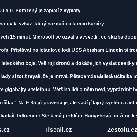
00 eur. Poražený je zaplatí z výplaty
napsala vzkaz, který naznačuje konec kariéry
ch 15 minut. Microsoft se ozval a vysvětlil, co služba doo
rofa. Přistávat na letadlové lodi USS Abraham Lincoln si trou
leteckého boje. Velí roji dronů a dokáže jich vyslat desítk
Úřady si totiž myslí, že je mrtvá. Pětaosmdesátiletá učitelka 
 gigabajty v telefonu. Většina lidí o něm neví, vyprázdnit 
íňku". Na F-35 připravena je, ale vadí jí tajný systém a a
 advokát. Influencer Stejk má problém, Hanychová ho žene k
.cz
Tiscali.cz
Zestolu.c