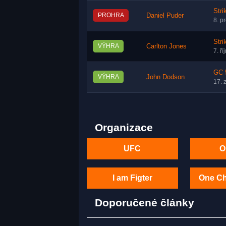
Stri
PROHRA
Daniel Puder
8. p
Stri
VÝHRA
Carlton Jones
7. ř
GC 
VÝHRA
John Dodson
17. 
Organizace
UFC
O
I am Figter
One C
Doporučené články