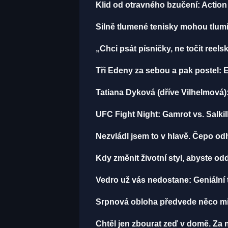
Klid od otravného bzučení: Action 
Silně tlumené tenisky mohou tlumi
„Chci psát písničky, ne točit reels
Tři Edeny za sebou a pak postel: 
Tatiana Dyková (dříve Vilhelmová):
UFC Fight Night: Gamrot vs. Salki
Nezvládl jsem to v hlavě. Čepo o
Kdy změnit životní styl, abyste o
Vedro už vás nedostane: Geniální t
Srpnová obloha předvede něco mi
Chtěl jen zbourat zeď v domě. Za n