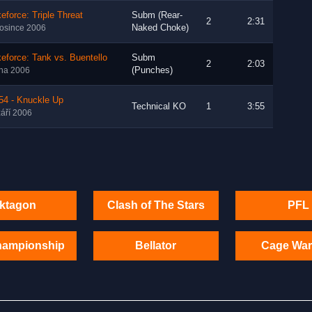
keforce: Triple Threat
Subm (Rear-
2
2:31
Naked Choke)
rosince 2006
keforce: Tank vs. Buentello
Subm
2
2:03
(Punches)
íjna 2006
54 - Knuckle Up
Technical KO
1
3:55
září 2006
ktagon
Clash of The Stars
PFL
hampionship
Bellator
Cage War