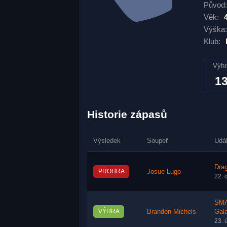
Původ:
Věk:
Výška:
Klub:
Výhr
1
Historie zápasů
Výsledek
Soupeř
Udá
Dra
PROHRA
Josue Lugo
22. 
SMA
VÝHRA
Brandon Michels
Gal
23. 