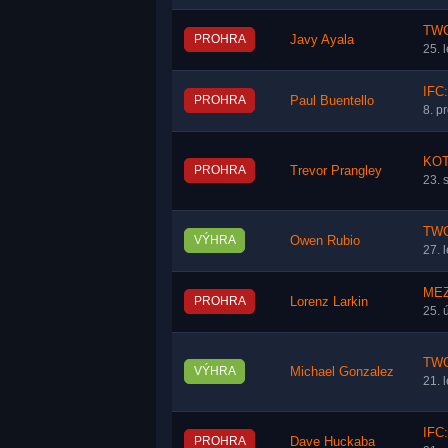
TWC
PROHRA
Javy Ayala
25. 
IFC:
PROHRA
Paul Buentello
8. p
KOT
PROHRA
Trevor Prangley
23. 
TWC
VÝHRA
Owen Rubio
27. 
MEZ
PROHRA
Lorenz Larkin
25. 
TWC
VÝHRA
Michael Gonzalez
21. 
IFC:
PROHRA
Dave Huckaba