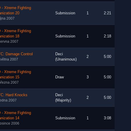
- Xtreme Fighting
nization 20
Submission
1
2:21
října 2007
- Xtreme Fighting
nization 18
Submission
1
2:18
června 2007
C: Damage Control
Deci
2
5:00
(Unanimous)
května 2007
- Xtreme Fighting
nization 15
Draw
3
5:00
března 2007
C: Hard Knocks
Deci
2
5:00
(Majority)
ledna 2007
- Xtreme Fighting
nization 14
Submission
1
3:08
rosince 2006