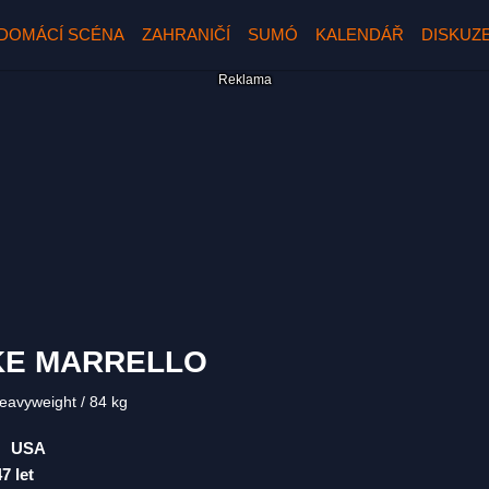
DOMÁCÍ SCÉNA
ZAHRANIČÍ
SUMÓ
KALENDÁŘ
DISKUZ
KE MARRELLO
Heavyweight
84 kg
USA
47 let