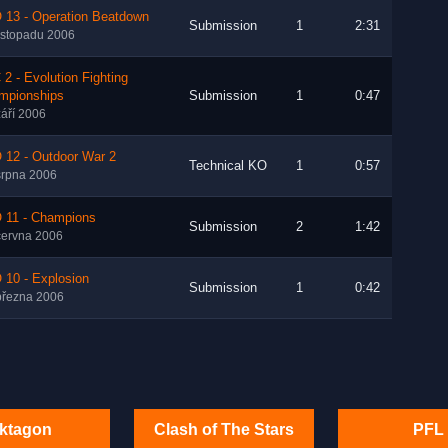
 13 - Operation Beatdown
Submission
1
2:31
listopadu 2006
2 - Evolution Fighting
mpionships
Submission
1
0:47
září 2006
 12 - Outdoor War 2
Technical KO
1
0:57
srpna 2006
 11 - Champions
Submission
2
1:42
června 2006
 10 - Explosion
Submission
1
0:42
března 2006
ktagon
Clash of The Stars
PFL