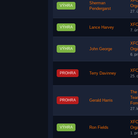
XFO 
Sherman
VÝHRA
Orga
Pendergarst
27. 
XFO
VÝHRA
Lance Harvey
7. ú
XFO 
VÝHRA
John George
Orga
6. p
XFO 
PROHRA
Terry Davinney
25. 
The 
Tea
PROHRA
Gerald Harris
Forr
27. 
XFO 
VÝHRA
Ron Fields
Orga
1. p