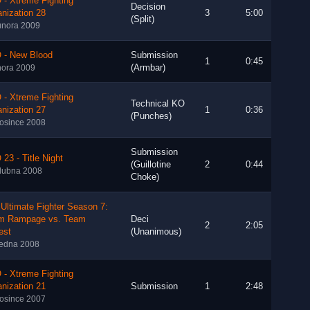
- Xtreme Fighting
Decision
nization 28
3
5:00
(Split)
února 2009
 - New Blood
Submission
1
0:45
(Armbar)
nora 2009
- Xtreme Fighting
Technical KO
nization 27
1
0:36
(Punches)
rosince 2008
Submission
23 - Title Night
(Guillotine
2
0:44
dubna 2008
Choke)
Ultimate Fighter Season 7:
m Rampage vs. Team
Deci
2
2:05
est
(Unanimous)
ledna 2008
- Xtreme Fighting
nization 21
Submission
1
2:48
rosince 2007