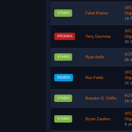
XFO 
VÝHRA
Fahid Khamo
Orga
19. 
XFO 
PROHRA
Terry Davinney
Orga
30. 
KOT
VÝHRA
Ryan Antle
26. 
XFO 
REMÍZA
Ron Fields
Orga
24. 
KOT
VÝHRA
Brandon Q. Griffin
19. 
XFO 
VÝHRA
Bryan Zanders
Orga
9. p