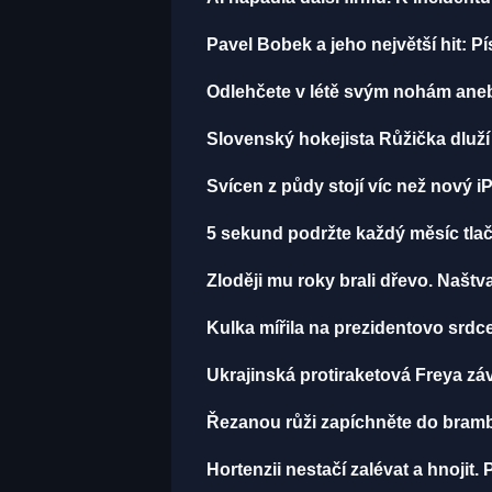
Pavel Bobek a jeho největší hit:
Odlehčete v létě svým nohám aneb
Slovenský hokejista Růžička dluží 
Svícen z půdy stojí víc než nový i
5 sekund podržte každý měsíc tlačí
Zloději mu roky brali dřevo. Naštv
Kulka mířila na prezidentovo srdce
Ukrajinská protiraketová Freya zá
Řezanou růži zapíchněte do brambo
Hortenzii nestačí zalévat a hnojit