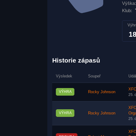
Výška:
Klub:
Výhr
1
Historie zápasů
Výsledek
Soupeř
Udá
XFO
VÝHRA
Rocky Johnson
25. 
XFO 
VÝHRA
Rocky Johnson
Orga
25. 
XFO