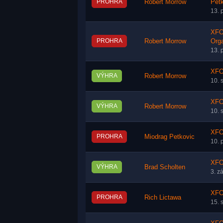
PROHRA
Robert Morrow
Pet
13. 
XFO 
PROHRA
Robert Morrow
Orga
13. 
XFO
VÝHRA
Robert Morrow
10. 
XFO
VÝHRA
Robert Morrow
10. 
XFO
PROHRA
Miodrag Petkovic
10. 
XFO
VÝHRA
Brad Scholten
3. z
XFO
PROHRA
Rich Lictawa
15. 