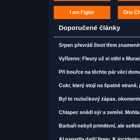
I am Figter
One C
Doporučené články
Srpen převrátí život třem znamení
Vyřízeno: Fleury už si stihl s Mu
Při bouřce na těchto pár věcí do
Cukr, který stojí na špatné straně
Byl to rozlučkový zápas, okomen
Chlapec snědl sýr a zemřel. Mohla
Barbaři nebyli primitivní, ale sofist
AI napadla další firmu. K incident