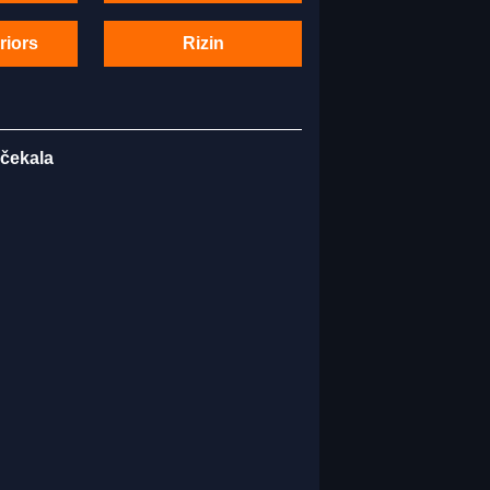
riors
Rizin
 čekala