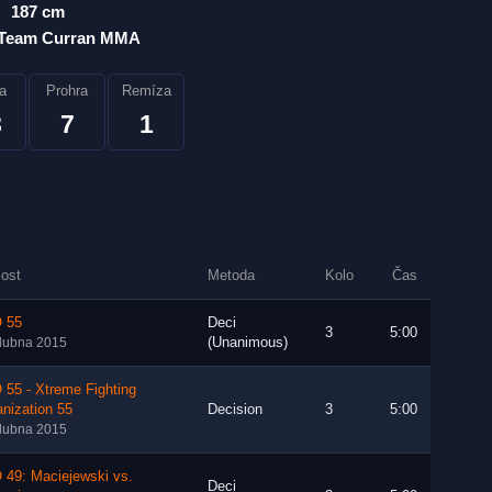
187 cm
Team Curran MMA
a
Prohra
Remíza
8
7
1
lost
Metoda
Kolo
Čas
 55
Deci
3
5:00
(Unanimous)
dubna 2015
55 - Xtreme Fighting
nization 55
Decision
3
5:00
dubna 2015
 49: Maciejewski vs.
Deci