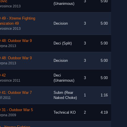
kovic
3
5:00
(Unanimous)
prosince 2013
49 - Xtreme Fighting
nization 49
Decision
3
5:00
prosince 2013
 48: Outdoor War 9
Deci (Split)
3
5:00
srpna 2013
 48: Outdoor War 9
Decision
3
5:00
srpna 2013
 42
Deci
3
5:00
(Unanimous)
prosince 2011
 41: Outdoor War 7
Subm (Rear
1
1:16
Naked Choke)
áří 2011
 31 - Outdoor War 5
Technical KO
2
4:19
srpna 2009