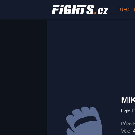
UFC
MI
Light 
Původ:
Věk: