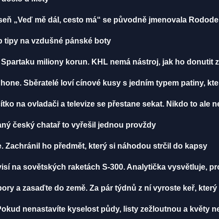
 Píseň „Veď mě dál, cesto má“ se původně jmenovala Rodod
 tipy na vzdušné pánské boty
Spartaku miliony korun. KHL nemá nástroj, jak ho donutit z
Phone. Sběratelé loví cínové kusy s jedním typem patiny, k
tko na ovladači a televize se přestane sekat. Nikdo to ale n
aný český chatař to vyřešil jednou provždy
. Zachránil ho předmět, který si náhodou strčil do kapsy
visí na sovětských raketách S-300. Analytička vysvětluje, 
ry a zasaďte do země. Za pár týdnů z ní vyroste keř, který 
. Pokud nenastavíte kyselost půdy, listy zežloutnou a květy n