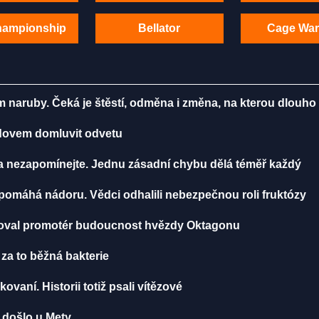
hampionship
Bellator
Cage War
m naruby. Čeká je štěstí, odměna i změna, na kterou dlouho
radovem domluvit odvetu
ma nezapomínejte. Jednu zásadní chybu dělá téměř každý
, pomáhá nádoru. Vědci odhalili nebezpečnou roli fruktózy
toval promotér budoucnost hvězdy Oktagonu
 za to běžná bakterie
ikovaní. Historii totiž psali vítězové
u došlo u Mety