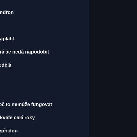
endron
aplatit
terá se nedá napodobit
edělá
proč to nemůže fungovat
kvete celé roky
epřijdou