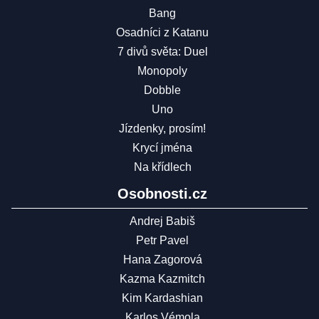
Bang
Osadníci z Katanu
7 divů světa: Duel
Monopoly
Dobble
Uno
Jízdenky, prosím!
Krycí jména
Na křídlech
Osobnosti.cz
Andrej Babiš
Petr Pavel
Hana Zagorová
Kazma Kazmitch
Kim Kardashian
Karlos Vémola