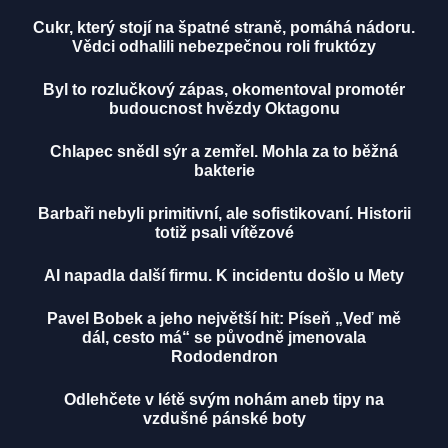
Cukr, který stojí na špatné straně, pomáhá nádoru.
Vědci odhalili nebezpečnou roli fruktózy
Byl to rozlučkový zápas, okomentoval promotér
budoucnost hvězdy Oktagonu
Chlapec snědl sýr a zemřel. Mohla za to běžná
bakterie
Barbaři nebyli primitivní, ale sofistikovaní. Historii
totiž psali vítězové
AI napadla další firmu. K incidentu došlo u Mety
Pavel Bobek a jeho největší hit: Píseň „Veď mě
dál, cesto má“ se původně jmenovala
Rododendron
Odlehčete v létě svým nohám aneb tipy na
vzdušné pánské boty