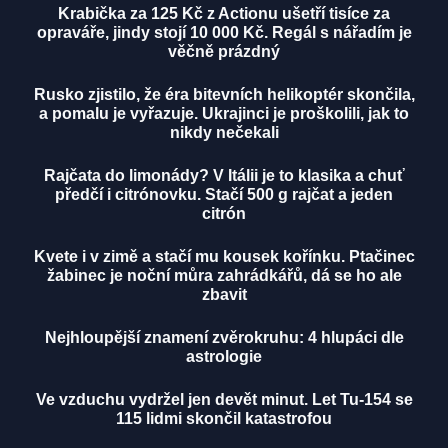
Krabička za 125 Kč z Actionu ušetří tisíce za
opraváře, jindy stojí 10 000 Kč. Regál s nářadím je
věčně prázdný
Rusko zjistilo, že éra bitevních helikoptér skončila,
a pomalu je vyřazuje. Ukrajinci je proškolili, jak to
nikdy nečekali
Rajčata do limonády? V Itálii je to klasika a chuť
předčí i citrónovku. Stačí 500 g rajčat a jeden
citrón
Kvete i v zimě a stačí mu kousek kořínku. Ptačinec
žabinec je noční můra zahrádkářů, dá se ho ale
zbavit
Nejhloupější znamení zvěrokruhu: 4 hlupáci dle
astrologie
Ve vzduchu vydržel jen devět minut. Let Tu-154 se
115 lidmi skončil katastrofou