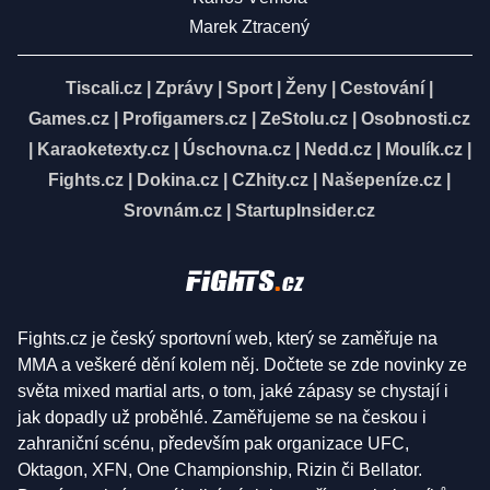
Marek Ztracený
Tiscali.cz
|
Zprávy
|
Sport
|
Ženy
|
Cestování
|
Games.cz
|
Profigamers.cz
|
ZeStolu.cz
|
Osobnosti.cz
|
Karaoketexty.cz
|
Úschovna.cz
|
Nedd.cz
|
Moulík.cz
|
Fights.cz
|
Dokina.cz
|
CZhity.cz
|
Našepeníze.cz
|
Srovnám.cz
|
StartupInsider.cz
Fights.cz je český sportovní web, který se zaměřuje na
MMA a veškeré dění kolem něj. Dočtete se zde novinky ze
světa mixed martial arts, o tom, jaké zápasy se chystají i
jak dopadly už proběhlé. Zaměřujeme se na českou i
zahraniční scénu, především pak organizace UFC,
Oktagon, XFN, One Championship, Rizin či Bellator.