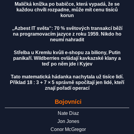
Maličká knížka po babičce, která vypadá, že se
každou chvíli rozpadne, může mít cenu tisíců
korun
„Azbest IT světa“: 70 % světových transakcí běží
na programovacím jazyce z roku 1959. Nikdo ho
neumí nahradit
Střelba u Kremlu kvůli e-shopu za biliony, Putin
panikaří. Wildberries ovládají kavkazské klany a
teď po něm jde i Kyjev
Tato matematická hádanka nachytala už tisíce lidí.
Příklad 18 : 3 + 7 × 5 správně spočítají jen lidé, kteří
znají pořadí operací
Bojovníci
Nate Diaz
Jon Jones
Conor McGregor