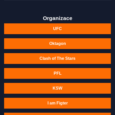
Organizace
UFC
Oktagon
Clash of The Stars
PFL
KSW
I am Figter