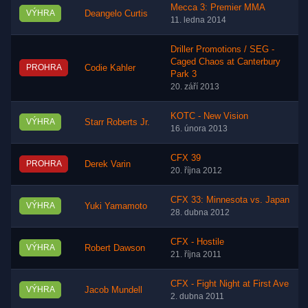
Mecca 3: Premier MMA
VÝHRA
Deangelo Curtis
11. ledna 2014
Driller Promotions / SEG -
Caged Chaos at Canterbury
PROHRA
Codie Kahler
Park 3
20. září 2013
KOTC - New Vision
VÝHRA
Starr Roberts Jr.
16. února 2013
CFX 39
PROHRA
Derek Varin
20. října 2012
CFX 33: Minnesota vs. Japan
VÝHRA
Yuki Yamamoto
28. dubna 2012
CFX - Hostile
VÝHRA
Robert Dawson
21. října 2011
CFX - Fight Night at First Ave
VÝHRA
Jacob Mundell
2. dubna 2011