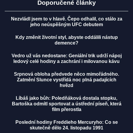
Doporučené články
Nezvládl jsem to v hlavě. Čepo odhalil, co stálo za
jeho neúspěšným UFC debutem
Kdy změnit životní styl, abyste oddálili nástup
demence?
Vedro už vás nedostane: Geniální trik udrží nápoj
ledový celé hodiny a zachrání i milovanou kávu
Srpnová obloha předvede něco mimořádného.
Zatmění Slunce vystřídá noc plná padajících
hvězd
Líbáš jako bůh: Poledňáková dostala stopku,
Bartoška odmítl sportovat a ústřední píseň, která
film přerostla
Poslední hodiny Freddieho Mercuryho: Co se
skutečně dělo 24. listopadu 1991