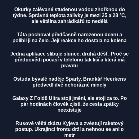
Okurky zalévané studenou vodou zhořknou do
týdne. Správná teplota zálivky je mezi 25 a 28 °C,
ale většina zahrádkářů to nedělá
Táta pochoval předčasně narozenou dceru a
políbil ji na čelo. Její reakce ho dostala na kolena
Jedna aplikace slibuje slunce, druhá déšť. Proč se
předpovědi počasí v telefonu tak liší a která má
pravdu
Ostuda bývalé naděje Sparty. Brankář Heerkens
předvedl dvě nehorázné minely
Galaxy Z Fold8 Ultra stojí jmění, ale stojí za to. Po
pár hodinách člověk zjistí, že cesta zpátky
neexistuje
Rusové věští zkázu Kyjeva a zvěstují raketový
postup. Ukrajinci frontu drží a nehnou se ani o
metr