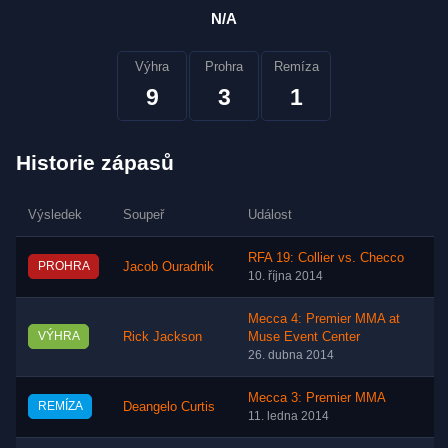
N/A
Výhra
Prohra
Remíza
9
3
1
Historie zápasů
Výsledek
Soupeř
Událost
RFA 19: Collier vs. Checco
PROHRA
Jacob Ouradnik
10. října 2014
Mecca 4: Premier MMA at
VÝHRA
Rick Jackson
Muse Event Center
26. dubna 2014
Mecca 3: Premier MMA
REMÍZA
Deangelo Curtis
11. ledna 2014