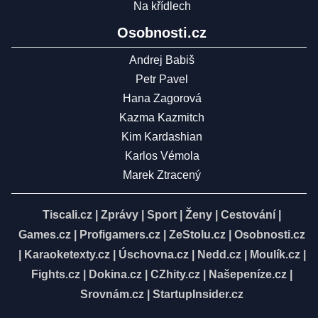
Na křídlech
Osobnosti.cz
Andrej Babiš
Petr Pavel
Hana Zagorová
Kazma Kazmitch
Kim Kardashian
Karlos Vémola
Marek Ztracený
Tiscali.cz
|
Zprávy
|
Sport
|
Ženy
|
Cestování
|
Games.cz
|
Profigamers.cz
|
ZeStolu.cz
|
Osobnosti.cz
|
Karaoketexty.cz
|
Úschovna.cz
|
Nedd.cz
|
Moulík.cz
|
Fights.cz
|
Dokina.cz
|
CZhity.cz
|
Našepeníze.cz
|
Srovnám.cz
|
StartupInsider.cz