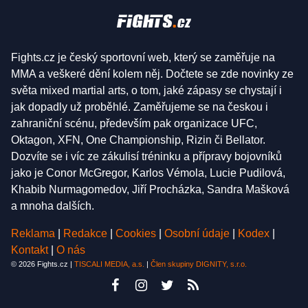
Fights.cz je český sportovní web, který se zaměřuje na
MMA a veškeré dění kolem něj. Dočtete se zde novinky ze
světa mixed martial arts, o tom, jaké zápasy se chystají i
jak dopadly už proběhlé. Zaměřujeme se na českou i
zahraniční scénu, především pak organizace UFC,
Oktagon, XFN, One Championship, Rizin či Bellator.
Dozvíte se i víc ze zákulisí tréninku a přípravy bojovníků
jako je Conor McGregor, Karlos Vémola, Lucie Pudilová,
Khabib Nurmagomedov, Jiří Procházka, Sandra Mašková
a mnoha dalších.
Reklama
|
Redakce
|
Cookies
|
Osobní údaje
|
Kodex
|
Kontakt
|
O nás
© 2026 Fights.cz |
TISCALI MEDIA, a.s.
|
Člen skupiny DIGNITY, s.r.o.