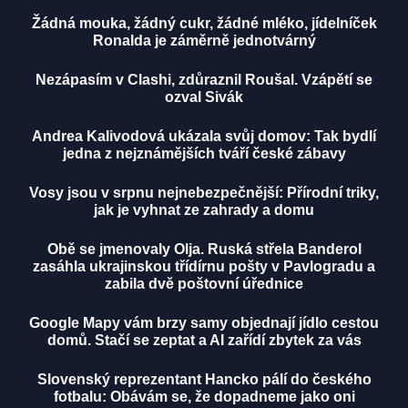
Žádná mouka, žádný cukr, žádné mléko, jídelníček
Ronalda je záměrně jednotvárný
Nezápasím v Clashi, zdůraznil Roušal. Vzápětí se
ozval Sivák
Andrea Kalivodová ukázala svůj domov: Tak bydlí
jedna z nejznámějších tváří české zábavy
Vosy jsou v srpnu nejnebezpečnější: Přírodní triky,
jak je vyhnat ze zahrady a domu
Obě se jmenovaly Olja. Ruská střela Banderol
zasáhla ukrajinskou třídírnu pošty v Pavlogradu a
zabila dvě poštovní úřednice
Google Mapy vám brzy samy objednají jídlo cestou
domů. Stačí se zeptat a AI zařídí zbytek za vás
Slovenský reprezentant Hancko pálí do českého
fotbalu: Obávám se, že dopadneme jako oni