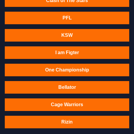
Clash of The Stars
PFL
KSW
I am Figter
One Championship
Bellator
Cage Warriors
Rizin