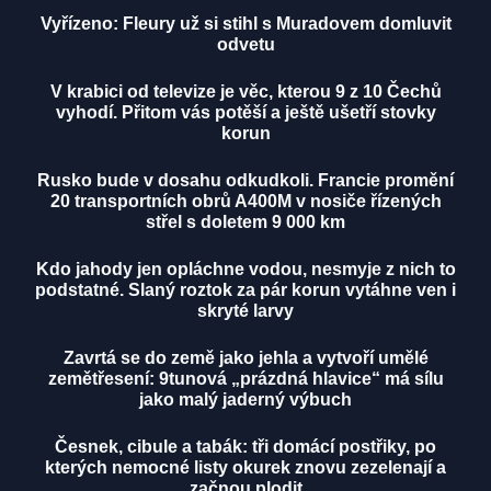
Vyřízeno: Fleury už si stihl s Muradovem domluvit
odvetu
V krabici od televize je věc, kterou 9 z 10 Čechů
vyhodí. Přitom vás potěší a ještě ušetří stovky
korun
Rusko bude v dosahu odkudkoli. Francie promění
20 transportních obrů A400M v nosiče řízených
střel s doletem 9 000 km
Kdo jahody jen opláchne vodou, nesmyje z nich to
podstatné. Slaný roztok za pár korun vytáhne ven i
skryté larvy
Zavrtá se do země jako jehla a vytvoří umělé
zemětřesení: 9tunová „prázdná hlavice“ má sílu
jako malý jaderný výbuch
Česnek, cibule a tabák: tři domácí postřiky, po
kterých nemocné listy okurek znovu zezelenají a
začnou plodit