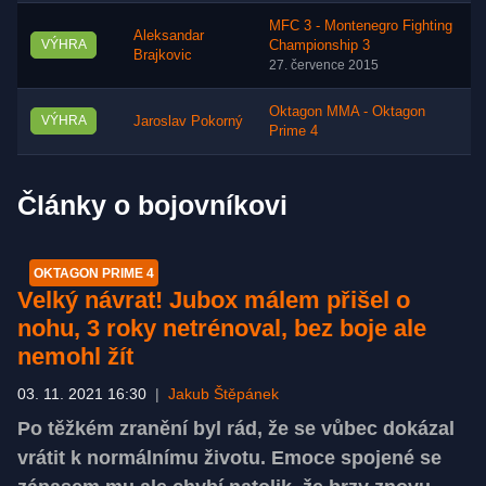
MFC 3 - Montenegro Fighting
Aleksandar
VÝHRA
Championship 3
Brajkovic
27. července 2015
Oktagon MMA - Oktagon
VÝHRA
Jaroslav Pokorný
Prime 4
Články o bojovníkovi
OKTAGON PRIME 4
Velký návrat! Jubox málem přišel o
nohu, 3 roky netrénoval, bez boje ale
nemohl žít
03. 11. 2021 16:30
|
Jakub Štěpánek
Po těžkém zranění byl rád, že se vůbec dokázal
vrátit k normálnímu životu. Emoce spojené se