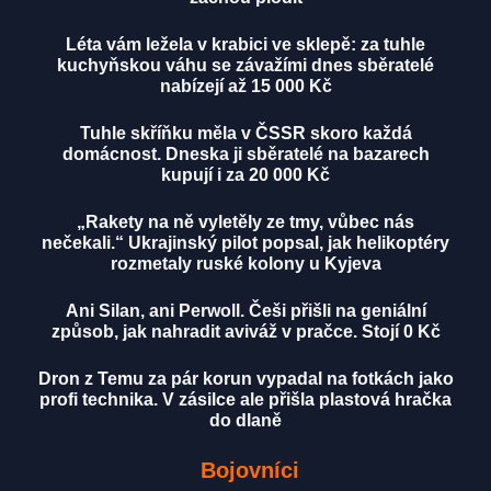
Léta vám ležela v krabici ve sklepě: za tuhle
kuchyňskou váhu se závažími dnes sběratelé
nabízejí až 15 000 Kč
Tuhle skříňku měla v ČSSR skoro každá
domácnost. Dneska ji sběratelé na bazarech
kupují i za 20 000 Kč
„Rakety na ně vyletěly ze tmy, vůbec nás
nečekali.“ Ukrajinský pilot popsal, jak helikoptéry
rozmetaly ruské kolony u Kyjeva
Ani Silan, ani Perwoll. Češi přišli na geniální
způsob, jak nahradit aviváž v pračce. Stojí 0 Kč
Dron z Temu za pár korun vypadal na fotkách jako
profi technika. V zásilce ale přišla plastová hračka
do dlaně
Bojovníci