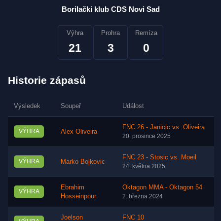
Borilački klub CDS Novi Sad
Výhra
Prohra
Remíza
21
3
0
Historie zápasů
Výsledek
Soupeř
Událost
FNC 26 - Janicic vs. Oliveira
VÝHRA
Alex Oliveira
20. prosince 2025
FNC 23 - Stosic vs. Moeil
VÝHRA
Marko Bojkovic
24. května 2025
Ebrahim
Oktagon MMA - Oktagon 54
VÝHRA
Hosseinpour
2. března 2024
Joelson
FNC 10