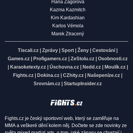
Hana Zagorová
Kazma Kazmitch
Kim Kardashian
Karlos Vémola
Marek Ztracený
Tiscali.cz
|
Zprávy
|
Sport
|
Ženy
|
Cestování
|
Games.cz
|
Profigamers.cz
|
ZeStolu.cz
|
Osobnosti.cz
|
Karaoketexty.cz
|
Úschovna.cz
|
Nedd.cz
|
Moulík.cz
|
Fights.cz
|
Dokina.cz
|
CZhity.cz
|
Našepeníze.cz
|
Srovnám.cz
|
StartupInsider.cz
Fights.cz je český sportovní web, který se zaměřuje na
MMA a veškeré dění kolem něj. Dočtete se zde novinky ze
světa mixed martial arts, o tom, jaké zápasy se chystají i