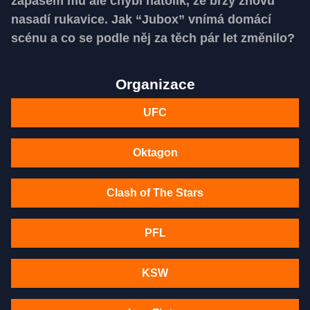
zápasem mu ale chybí natolik, že brzy znovu
nasadí rukavice. Jak “Jubox” vnímá domácí
scénu a co se podle něj za těch pár let změnilo?
Organizace
UFC
Oktagon
Clash of The Stars
PFL
KSW