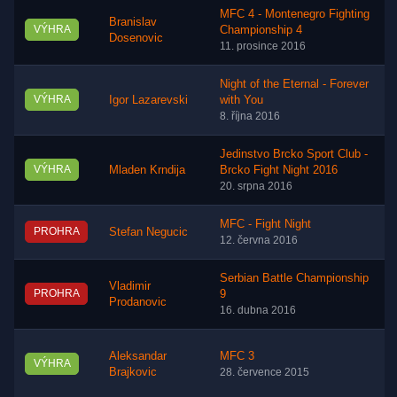
MFC 4 - Montenegro Fighting
Branislav
VÝHRA
Championship 4
Dosenovic
11. prosince 2016
Night of the Eternal - Forever
VÝHRA
Igor Lazarevski
with You
8. října 2016
Jedinstvo Brcko Sport Club -
VÝHRA
Mladen Krndija
Brcko Fight Night 2016
20. srpna 2016
MFC - Fight Night
PROHRA
Stefan Negucic
12. června 2016
Serbian Battle Championship
Vladimir
PROHRA
9
Prodanovic
16. dubna 2016
Aleksandar
MFC 3
VÝHRA
Brajkovic
28. července 2015