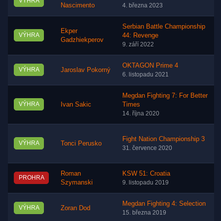
VÝHRA
Nascimento
4. března 2023
Serbian Battle Championship
Ekper
VÝHRA
44: Revenge
Gadzhiekperov
9. září 2022
OKTAGON Prime 4
VÝHRA
Jaroslav Pokorný
6. listopadu 2021
Megdan Fighting 7: For Better
VÝHRA
Ivan Sakic
Times
14. října 2020
Fight Nation Championship 3
VÝHRA
Tonci Perusko
31. července 2020
Roman
KSW 51: Croatia
PROHRA
Szymanski
9. listopadu 2019
Megdan Fighting 4: Selection
VÝHRA
Zoran Dod
15. března 2019