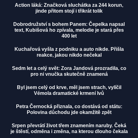
Action láká: Značková sluchátka za 244 korun,
jinde přitom stojí i třikrát tolik
Dobrodružství s bohem Panem: Čepelka napsal
text, Kubišová ho zpívala, melodie je stará přes
400 let
Kuchařová vyšla z podniku a auto nikde. Přišla
reakce, jakou nikdo nečekal
Sedm let a celý svět: Zora Jandová prozradila, co
pro ni vnučka skutečně znamená
Byl jsem celý od krve, měl jsem strach, vylíčil
Vémola dramatické krmení lvů
Petra Černocká přiznala, co dostává od státu:
Polovina důchodu jde okamžitě zpět
Srpen převrátí život třem znamením naruby. Čeká
je štěstí, odměna i změna, na kterou dlouho čekala